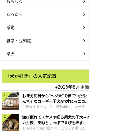
おもしろ
あるある
感動
雑学・豆知識
柴犬
「犬が好き」の人気記事
※2026年8月更新
お迎え初日から“ヘソ天”で寝ていたや
んちゃなコーギー子犬が7才に→ニコニ
コ“コーギースマイル”が魅力のコに成
ご紹介するのは、X（旧Twitter）ユーザー
＠Kus1oKg2vsgdWS2さんの愛犬でウェル
長！
遊び疲れてスヤスヤ眠る柴犬の子犬→2
シュ・コーギー・ペンブロークの神楽ちゃ
ん。今年の8月で7才になるという神楽ちゃ
カ月後、笑顔としっぽで喜びを表すコ
んですが、いったいどんな子犬時代を過ご
に成長！
おもちゃで遊び疲れて、こてんと眠った子