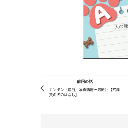
前回の話
カンタン（適当）写真講座〜最終回【穴澤
賢の犬のはなし】