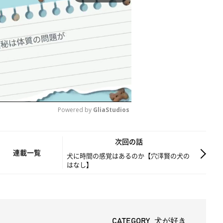
Powered by 
GliaStudios
M
次回の話
u
連載一覧
犬に時間の感覚はあるのか【穴澤賢の犬の
はなし】
t
e
CATEGORY 犬が好き