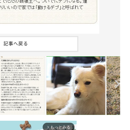
記事へ戻る
もっとみる
arrow_forward_ios