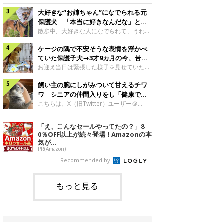
したのでしょうか。今回は、神楽ちゃんの
犬。あれから2カ月、表情や行動にさまざ
成長を飼い主さんと振り返ります！神楽ち
大好きな“お姉ちゃん”になでられる元
まな変化が見られるようになりました。遊
ゃんの成長について聞いた！お迎えから数
び疲れて眠る生後2カ月のなっちゃん遊び
保護犬 「本当に好きなんだな」と感
日後の神楽ちゃん（撮影時生後2カ月）＠
疲れた様子のなっちゃん。@Pkndg_紹介
じる表情にほっこり
散歩中、大好きな人になでられて、うれし
Kus1oKg2vsgdWS2――お迎え当初の神楽
するのは、X（旧Twitter）ユーザー
そうな表情を見せる元保護犬。甘えるよう
ちゃんの様子について教えてください。飼
@Pkndg_さんの愛犬・なっちゃん（取材
ケージの隅で不安そうな表情を浮かべ
な姿に、見ているこちらまでほっこりしま
い主さん： 「お迎え当日から“ヘソ天”で寝
時、生後4カ月／柴犬）。こちらの写真
す。大好きな“お姉ちゃん”に甘える小次郎
ていた保護子犬→3才9カ月の今、苦手
るようなコでし
は、なっちゃんが生後2カ月のころに撮影
くん妹さんになでてもらい、うれしそうな
を克服し頼もしいコに成長！
お迎え当日は緊張した様子を見せていた元
された一枚です。この日、なっちゃんは家
表情を見せる小次郎くん（2026年6月撮
野犬の保護子犬。あれから約3年半、苦手
族と一緒におもちゃで遊んでいました。た
影）。@mika_Jimmy紹介するのは、X（旧
飼い主の腕にしがみついて甘えるチワ
だったことを一つひとつ克服し、家族に寄
くさん遊んで疲れたのか、その後は眠り始
Twitter）ユーザー@mika_Jimmyさんの愛
り添う姿を見せています。お迎え当日、ケ
ワ シニアの仲間入りをし「健康で穏
めたそうです。眠るなっちゃん。
犬・小次郎くん（撮影時5才）。こちら
ージの隅で不安そうにお迎え当日のシルビ
やかな暮らしが続いてほしい」と願う
こちらは、X（旧Twitter）ユーザー＠
@Pkndg_
は、飼い主さんの妹さんと一緒に散歩をし
アちゃん。@nemonemotos今回紹介する
kotubusuke617さんが投稿した写真。写
たときに撮影したという一枚です。この
のは、X（旧Twitter）ユーザー
っているのは、愛犬でチワワのつぶしゃん
「え、こんなセールやってたの？」8
日、飼い主さんは実家から自宅へ帰る途
@nemonemotosさんの愛犬・シルビアち
（本名：こつぶちゃん）です。飼い主さん
0％OFF以上が続々登場！Amazonの本
中、妹さんと公園で待ち合わせ
ゃん（撮影当時、生後推定2カ月）。飼い
の腕にしがみつくつぶしゃん（撮影時6
気が...
主さんが「#最初に撮った一枚」として投
才）＠kotubusuke617撮影当時の状況に
PR(Amazon)
稿した写真には、ケージの隅で不安そうな
ついて伺うと、飼い主さんはこう教えてく
Recommended by
表情を浮かべるシルビアちゃんの姿が写っ
れました。飼い主さん： 「ある休日のこ
ていました。こちらは、保護犬だったシル
とです。私がソファに座った途端にひざの
上にのってきたので、そのままなでながら
もっと見る
テレビを見ていたのですが、微動だにしな
いので気になって見てみると、腕にしがみ
つくような形で気持ちよさそうに