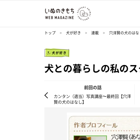
トップ
犬が好き
連載
穴澤賢の犬のはな
犬が好き
犬との暮らしの私のス
前回の話
カンタン（適当）写真講座〜最終回【穴澤
賢の犬のはなし】