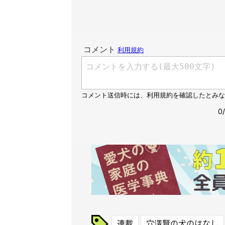
連載
穴澤賢の犬のはなし