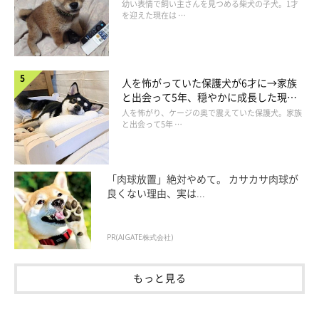
りくりおめめ」にもほっこり
幼い表情で飼い主さんを見つめる柴犬の子犬。1才
を迎えた現在は …
人を怖がっていた保護犬が6才に→家族
と出会って5年、穏やかに成長した現在
の姿にグッとくる
人を怖がり、ケージの奥で震えていた保護犬。家族
と出会って5年 …
「肉球放置」絶対やめて。 カサカサ肉球が
良くない理由、実は...
PR(AIGATE株式会社)
もっと見る