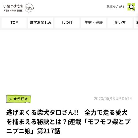
記事をさがす
TOP
雑学お楽しみ
しつけ
生態・健康
飼い方
犬が好き
2023/05/18
UP DATE
逃げまくる柴犬タロさん!! 全力で走る愛犬
を捕まえる秘訣とは？|連載「モフモフ柴とプ
ニプニ娘」第217話