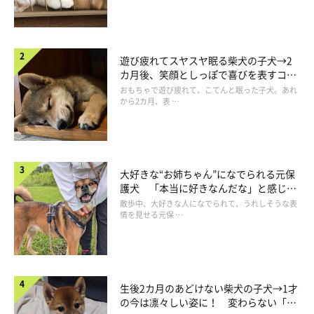
遊び疲れてスヤスヤ眠る柴犬の子犬→2
カ月後、笑顔としっぽで喜びを表すコに
成長！
おもちゃで遊び疲れて、こてんと眠った子犬。あれ
から2カ月、表 …
大好きな“お姉ちゃん”になでられる元保
護犬 「本当に好きなんだな」と感じる
表情にほっこり
散歩中、大好きな人になでられて、うれしそうな表
情を見せる元保 …
生後2カ月のあどけない柴犬の子犬→1才
の今は凛々しい姿に！ 変わらない「く