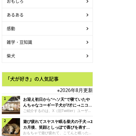
おもしろ
あるある
感動
雑学・豆知識
柴犬
「犬が好き」の人気記事
※2026年8月更新
お迎え初日から“ヘソ天”で寝ていたや
んちゃなコーギー子犬が7才に→ニコニ
コ“コーギースマイル”が魅力のコに成
ご紹介するのは、X（旧Twitter）ユーザー
＠Kus1oKg2vsgdWS2さんの愛犬でウェル
長！
遊び疲れてスヤスヤ眠る柴犬の子犬→2
シュ・コーギー・ペンブロークの神楽ちゃ
ん。今年の8月で7才になるという神楽ちゃ
カ月後、笑顔としっぽで喜びを表すコ
んですが、いったいどんな子犬時代を過ご
に成長！
おもちゃで遊び疲れて、こてんと眠った子