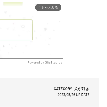
もっとみる
arrow_forward_ios
Powered by 
GliaStudios
M
u
t
CATEGORY 犬が好き
2023/05/26
UP DATE
e