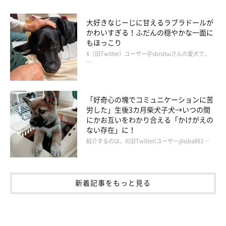
大好きなじーじに甘えるラブラドールが
かわいすぎる！ふだんの穏やかな一面に
もほっこり
X（旧Twitter）ユーザー＠sbrsitmさんの愛犬で、
…
「好奇心の塊でコミュニケーションに苦
労した」生後3カ月柴犬子犬→いつの間
にかお互いをわかり合える「かけがえの
ない存在」に！
紹介するのは、X(旧Twitter)ユーザー@siba883 …
新着記事をもっと見る