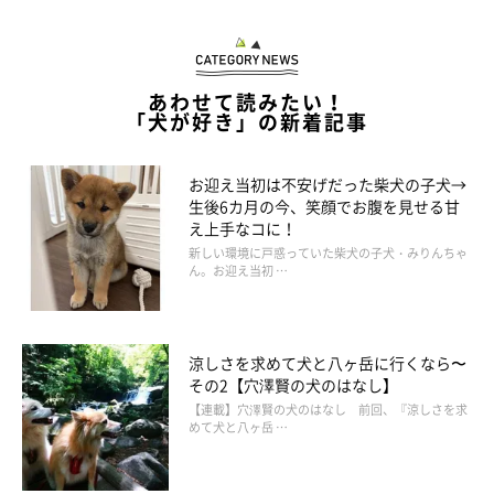
あわせて読みたい！
「犬が好き」の新着記事
お迎え当初は不安げだった柴犬の子犬→
生後6カ月の今、笑顔でお腹を見せる甘
え上手なコに！
新しい環境に戸惑っていた柴犬の子犬・みりんちゃ
ん。お迎え当初 …
涼しさを求めて犬と八ヶ岳に行くなら〜
その2【穴澤賢の犬のはなし】
【連載】穴澤賢の犬のはなし 前回、『涼しさを求
めて犬と八ヶ岳 …