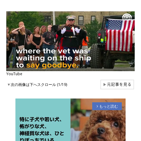
YouTube
元記事を見る
▼
次の画像は下へスクロール (1/19)
▶
もっと読む
arrow_forward_ios