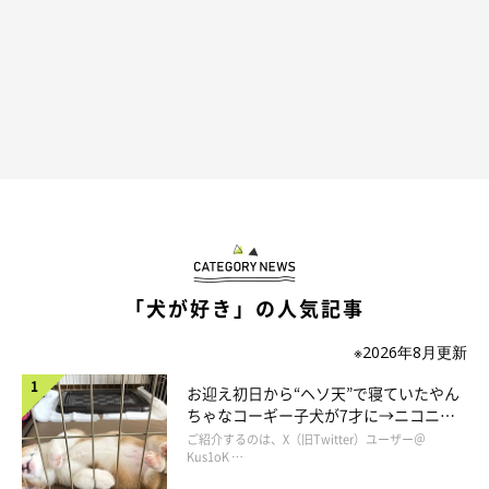
「犬が好き」の人気記事
※2026年8月更新
お迎え初日から“ヘソ天”で寝ていたやん
ちゃなコーギー子犬が7才に→ニコニ
コ“コーギースマイル”が魅力のコに成
ご紹介するのは、X（旧Twitter）ユーザー＠
長！
Kus1oK …