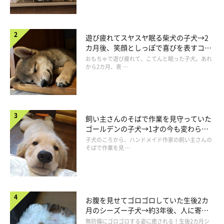
遊び疲れてスヤスヤ眠る柴犬の子犬→2
カ月後、笑顔としっぽで喜びを表すコに
成長！
おもちゃで遊び疲れて、こてんと眠った子犬。あれ
から2カ月、表 …
飼い主さんのそばで作業を見守っていた
ゴールデンの子犬→1才の今も変わらな
い“見守り隊”の姿にほっこり
子犬のころから、ハンドメイド作家の飼い主さんの
そばで作業を見 …
お腹を見せてゴロゴロしていた生後2カ
月のシーズー子犬→約3年後、人に寄り
添う優しいコに成長した姿にほっこり
無防備にゴロゴロする姿に癒される！生後2カ月シ