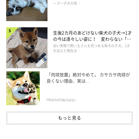
ーズー子犬の成 …
生後2カ月のあどけない柴犬の子犬→1才
の今は凛々しい姿に！ 変わらない「く
りくりおめめ」にもほっこり
幼い表情で飼い主さんを見つめる柴犬の子犬。1才
を迎えた現在は …
「肉球放置」絶対やめて。 カサカサ肉球が
良くない理由、実は...
PR(AIGATE株式会社)
もっと見る