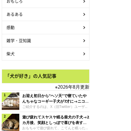
おもしろ
あるある
感動
雑学・豆知識
柴犬
「犬が好き」の人気記事
※2026年8月更新
お迎え初日から“ヘソ天”で寝ていたや
んちゃなコーギー子犬が7才に→ニコニ
コ“コーギースマイル”が魅力のコに成
ご紹介するのは、X（旧Twitter）ユーザー
＠Kus1oKg2vsgdWS2さんの愛犬でウェル
長！
遊び疲れてスヤスヤ眠る柴犬の子犬→2
シュ・コーギー・ペンブロークの神楽ちゃ
ん。今年の8月で7才になるという神楽ちゃ
カ月後、笑顔としっぽで喜びを表すコ
んですが、いったいどんな子犬時代を過ご
に成長！
おもちゃで遊び疲れて、こてんと眠った子