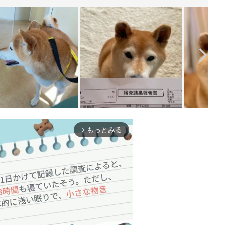
もっとみる
arrow_forward_ios