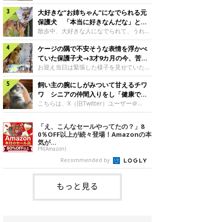
したのでしょうか。今回は、神楽ちゃんの
犬。あれから2カ月、表情や行動にさまざ
成長を飼い主さんと振り返ります！神楽ち
大好きな“お姉ちゃん”になでられる元
まな変化が見られるようになりました。遊
ゃんの成長について聞いた！お迎えから数
び疲れて眠る生後2カ月のなっちゃん遊び
保護犬 「本当に好きなんだな」と感
日後の神楽ちゃん（撮影時生後2カ月）＠
疲れた様子のなっちゃん。@Pkndg_紹介
じる表情にほっこり
散歩中、大好きな人になでられて、うれし
Kus1oKg2vsgdWS2――お迎え当初の神楽
するのは、X（旧Twitter）ユーザー
そうな表情を見せる元保護犬。甘えるよう
ちゃんの様子について教えてください。飼
@Pkndg_さんの愛犬・なっちゃん（取材
ケージの隅で不安そうな表情を浮かべ
な姿に、見ているこちらまでほっこりしま
い主さん： 「お迎え当日から“ヘソ天”で寝
時、生後4カ月／柴犬）。こちらの写真
す。大好きな“お姉ちゃん”に甘える小次郎
ていた保護子犬→3才9カ月の今、苦手
るようなコでし
は、なっちゃんが生後2カ月のころに撮影
くん妹さんになでてもらい、うれしそうな
を克服し頼もしいコに成長！
お迎え当日は緊張した様子を見せていた元
された一枚です。この日、なっちゃんは家
表情を見せる小次郎くん（2026年6月撮
野犬の保護子犬。あれから約3年半、苦手
族と一緒におもちゃで遊んでいました。た
影）。@mika_Jimmy紹介するのは、X（旧
飼い主の腕にしがみついて甘えるチワ
だったことを一つひとつ克服し、家族に寄
くさん遊んで疲れたのか、その後は眠り始
Twitter）ユーザー@mika_Jimmyさんの愛
り添う姿を見せています。お迎え当日、ケ
ワ シニアの仲間入りをし「健康で穏
めたそうです。眠るなっちゃん。
犬・小次郎くん（撮影時5才）。こちら
ージの隅で不安そうにお迎え当日のシルビ
やかな暮らしが続いてほしい」と願う
こちらは、X（旧Twitter）ユーザー＠
@Pkndg_
は、飼い主さんの妹さんと一緒に散歩をし
アちゃん。@nemonemotos今回紹介する
kotubusuke617さんが投稿した写真。写
たときに撮影したという一枚です。この
のは、X（旧Twitter）ユーザー
っているのは、愛犬でチワワのつぶしゃん
「え、こんなセールやってたの？」8
日、飼い主さんは実家から自宅へ帰る途
@nemonemotosさんの愛犬・シルビアち
（本名：こつぶちゃん）です。飼い主さん
0％OFF以上が続々登場！Amazonの本
中、妹さんと公園で待ち合わせ
ゃん（撮影当時、生後推定2カ月）。飼い
の腕にしがみつくつぶしゃん（撮影時6
気が...
主さんが「#最初に撮った一枚」として投
才）＠kotubusuke617撮影当時の状況に
PR(Amazon)
稿した写真には、ケージの隅で不安そうな
ついて伺うと、飼い主さんはこう教えてく
Recommended by
表情を浮かべるシルビアちゃんの姿が写っ
れました。飼い主さん： 「ある休日のこ
ていました。こちらは、保護犬だったシル
とです。私がソファに座った途端にひざの
上にのってきたので、そのままなでながら
もっと見る
テレビを見ていたのですが、微動だにしな
いので気になって見てみると、腕にしがみ
つくような形で気持ちよさそうに