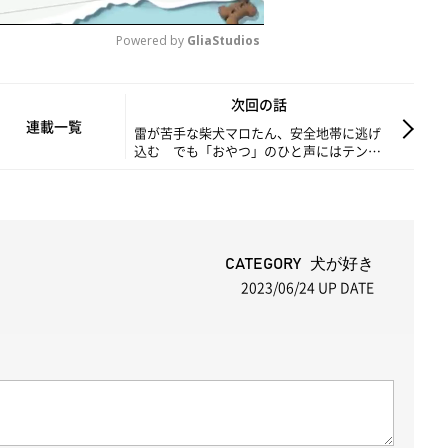
Powered by 
GliaStudios
M
次回の話
u
連載一覧
雷が苦手な柴犬マロたん、安全地帯に逃げ
込む でも「おやつ」のひと声にはテンシ
t
ョンがあがる
e
CATEGORY 犬が好き
2023/06/24
UP DATE