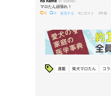
連載
柴犬マロたん
コラ