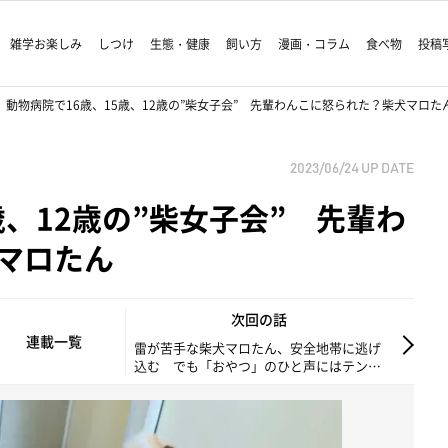
雑学お楽しみ
しつけ
生態・健康
飼い方
漫画・コラム
食べ物
投稿
動物病院で16歳、15歳、12歳の”柴女子会” 先輩わんこに怒られた？柴犬マロた
2023/06/24
UP DATE
歳、12歳の”柴女子会” 先輩わ
マロたん
次回の話
連載一覧
雷が苦手な柴犬マロたん、安全地帯に逃げ
込む でも「おやつ」のひと声にはテンシ
ョンがあがる