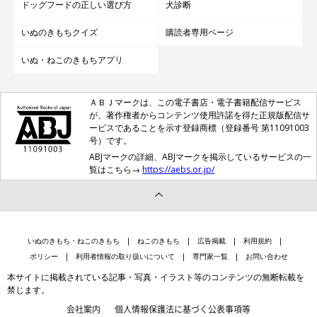
ドッグフードの正しい選び方
犬診断
いぬのきもちクイズ
購読者専用ページ
いぬ・ねこのきもちアプリ
ＡＢＪマークは、この電子書店・電子書籍配信サービス
が、著作権者からコンテンツ使用許諾を得た正規版配信サ
ービスであることを示す登録商標（登録番号 第11091003
号）です。
ABJマークの詳細、ABJマークを掲示しているサービスの一
覧はこちら→
https://aebs.or.jp/
いぬのきもち・ねこのきもち
ねこのきもち
広告掲載
利用規約
ポリシー
利用者情報の取り扱いについて
専門家一覧
お問い合わせ
本サイトに掲載されている記事・写真・イラスト等のコンテンツの無断転載を
禁じます。
会社案内
個人情報保護法に基づく公表事項等