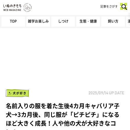
記事をさがす
TOP
雑学お楽しみ
しつけ
生態・健康
飼い方
犬が好き
2025/09/14
UP DATE
名前入りの服を着た生後4カ月キャバリア子
犬→3カ月後、同じ服が「ピチピチ」になる
ほど大きく成長！人や他の犬が大好きなコ