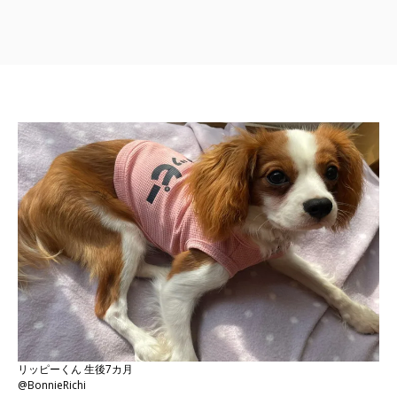
リッピーくん 生後7カ月
@BonnieRichi