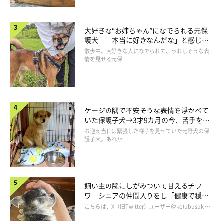
大好きな“お姉ちゃん”になでられる元保
護犬 「本当に好きなんだな」と感じる
表情にほっこり
散歩中、大好きな人になでられて、うれしそうな表
情を見せる元保 …
ケージの隅で不安そうな表情を浮かべて
いた保護子犬→3才9カ月の今、苦手を克
服し頼もしいコに成長！
お迎え当日は緊張した様子を見せていた元野犬の保
護子犬。あれか …
飼い主の腕にしがみついて甘えるチワ
ワ シニアの仲間入りをし「健康で穏や
かな暮らしが続いてほしい」と願う
こちらは、X（旧Twitter）ユーザー＠kotubusuk …