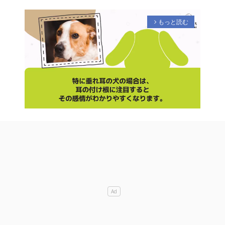
もっと読む
arrow_forward_ios
M
u
t
e