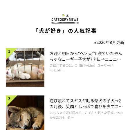
「犬が好き」の人気記事
※2026年8月更新
お迎え初日から“ヘソ天”で寝ていたやん
ちゃなコーギー子犬が7才に→ニコニ
コ“コーギースマイル”が魅力のコに成
ご紹介するのは、X（旧Twitter）ユーザー＠
長！
Kus1oK …
遊び疲れてスヤスヤ眠る柴犬の子犬→2
カ月後、笑顔としっぽで喜びを表すコに
成長！
おもちゃで遊び疲れて、こてんと眠った子犬。あれ
から2カ月、表 …