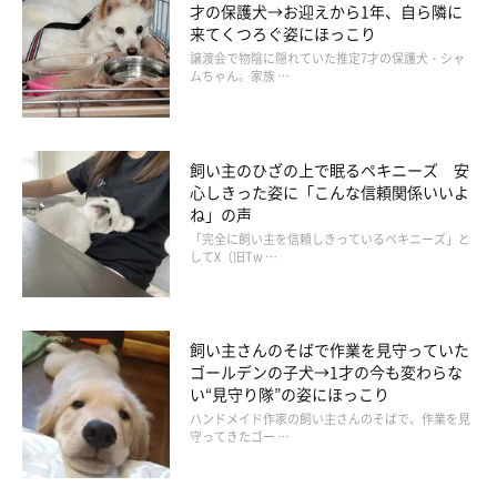
才の保護犬→お迎えから1年、自ら隣に
来てくつろぐ姿にほっこり
譲渡会で物陰に隠れていた推定7才の保護犬・シャ
ムちゃん。家族 …
飼い主のひざの上で眠るペキニーズ 安
心しきった姿に「こんな信頼関係いいよ
ね」の声
「完全に飼い主を信頼しきっているペキニーズ」と
してX（旧Tw …
飼い主さんのそばで作業を見守っていた
ゴールデンの子犬→1才の今も変わらな
い“見守り隊”の姿にほっこり
ハンドメイド作家の飼い主さんのそばで、作業を見
守ってきたゴー …