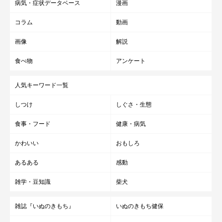
病気・症状データベース
漫画
コラム
動画
画像
解説
食べ物
アンケート
人気キーワード一覧
しつけ
しぐさ・生態
食事・フード
健康・病気
かわいい
おもしろ
あるある
感動
雑学・豆知識
柴犬
雑誌『いぬのきもち』
いぬのきもち健保