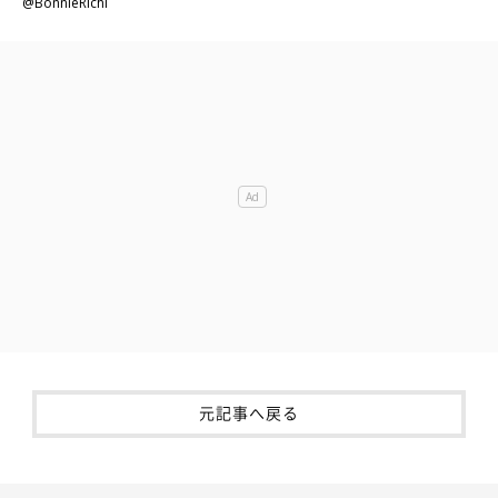
@BonnieRichi
元記事へ戻る