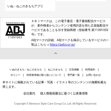
いぬ・ねこのきもちアプリ
ＡＢＪマークは、この電子書店・電子書籍配信サービス
が、著作権者からコンテンツ使用許諾を得た正規版配信サ
ービスであることを示す登録商標（登録番号 第11091003
号）です。
ABJマークの詳細、ABJマークを掲示しているサービスの一
覧はこちら→
https://aebs.or.jp/
いぬのきもち・ねこのきもち
ねこのきもち
広告掲載
利用規約
ポリシー
利用者情報の取り扱いについて
専門家一覧
お問い合わせ
本サイトに掲載されている記事・写真・イラスト等のコンテンツの無断転載を
禁じます。
会社案内
個人情報保護法に基づく公表事項等
Copyright © Benesse Style Care Group Co.,Ltd. All Rights Reserved.