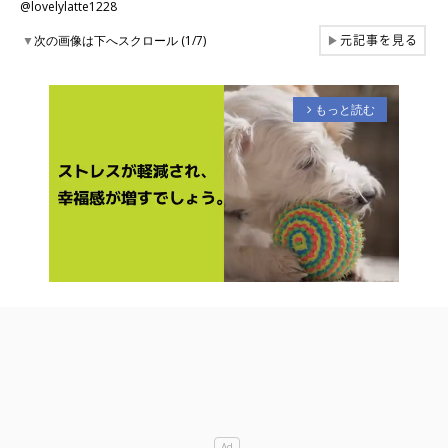
@lovelylatte1228
元記事を見る
▼
次の画像は下へスクロール (1/7)
▶
もっと読む
arrow_forward_ios
M
u
t
e