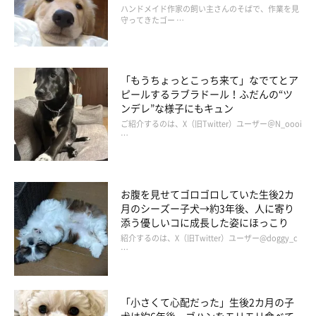
ハンドメイド作家の飼い主さんのそばで、作業を見
守ってきたゴー …
「もうちょっとこっち来て」なでてとア
ピールするラブラドール！ふだんの“ツ
ンデレ”な様子にもキュン
ご紹介するのは、X（旧Twitter）ユーザー＠N_oooi
…
お腹を見せてゴロゴロしていた生後2カ
月のシーズー子犬→約3年後、人に寄り
添う優しいコに成長した姿にほっこり
紹介するのは、X（旧Twitter）ユーザー@doggy_c
…
「小さくて心配だった」生後2カ月の子
犬は約6年後、ゴハンをモリモリ食べて