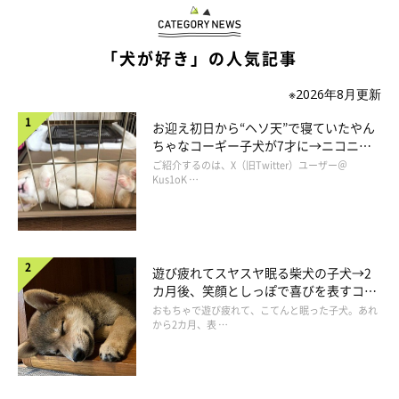
「犬が好き」の人気記事
※2026年8月更新
お迎え初日から“ヘソ天”で寝ていたやん
ちゃなコーギー子犬が7才に→ニコニ
コ“コーギースマイル”が魅力のコに成
ご紹介するのは、X（旧Twitter）ユーザー＠
長！
Kus1oK …
遊び疲れてスヤスヤ眠る柴犬の子犬→2
カ月後、笑顔としっぽで喜びを表すコに
成長！
おもちゃで遊び疲れて、こてんと眠った子犬。あれ
から2カ月、表 …