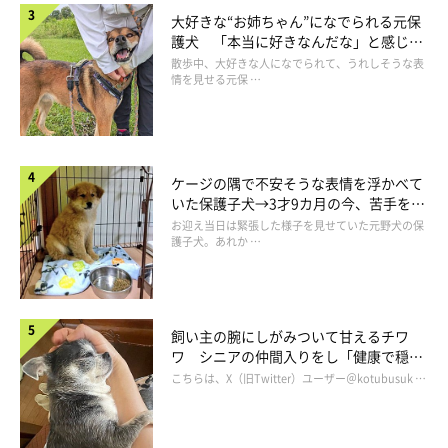
大好きな“お姉ちゃん”になでられる元保
護犬 「本当に好きなんだな」と感じる
表情にほっこり
散歩中、大好きな人になでられて、うれしそうな表
情を見せる元保 …
ケージの隅で不安そうな表情を浮かべて
いた保護子犬→3才9カ月の今、苦手を克
服し頼もしいコに成長！
お迎え当日は緊張した様子を見せていた元野犬の保
護子犬。あれか …
飼い主の腕にしがみついて甘えるチワ
ワ シニアの仲間入りをし「健康で穏や
かな暮らしが続いてほしい」と願う
こちらは、X（旧Twitter）ユーザー＠kotubusuk …