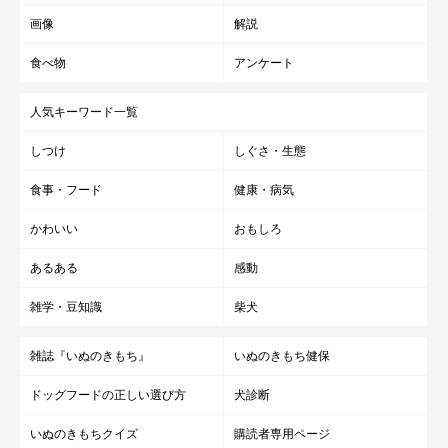
画像
解説
食べ物
アンケート
人気キーワード一覧
しつけ
しぐさ・生態
食事・フード
健康・病気
かわいい
おもしろ
あるある
感動
雑学・豆知識
柴犬
雑誌『いぬのきもち』
いぬのきもち健保
ドッグフードの正しい選び方
犬診断
いぬのきもちクイズ
購読者専用ページ