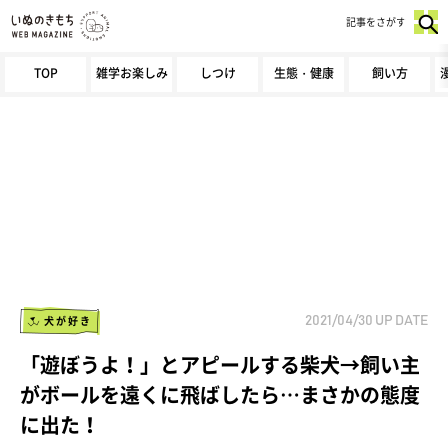
記事をさがす
TOP
雑学お楽しみ
しつけ
生態・健康
飼い方
犬が好き
2021/04/30
UP DATE
「遊ぼうよ！」とアピールする柴犬→飼い主
がボールを遠くに飛ばしたら…まさかの態度
に出た！