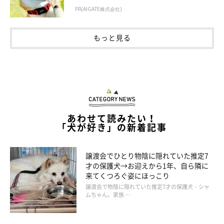
PR(AIGATE株式会社)
もっと見る
あわせて読みたい！
「犬が好き」の新着記事
譲渡会でひとり物陰に隠れていた推定7
才の保護犬→お迎えから1年、自ら隣に
来てくつろぐ姿にほっこり
譲渡会で物陰に隠れていた推定7才の保護犬・シャ
ムちゃん。家族 …