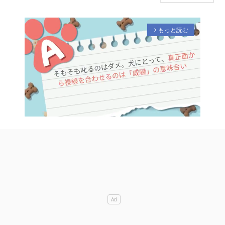
もっと読む
arrow_forward_ios
M
u
t
e