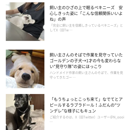
飼い主のひざの上で眠るペキニーズ 安
心しきった姿に「こんな信頼関係いいよ
ね」の声
「完全に飼い主を信頼しきっているペキニーズ」と
してX（旧Tw …
飼い主さんのそばで作業を見守っていた
ゴールデンの子犬→1才の今も変わらな
い“見守り隊”の姿にほっこり
ハンドメイド作家の飼い主さんのそばで、作業を見
守ってきたゴー …
「もうちょっとこっち来て」なでてとア
ピールするラブラドール！ふだんの“ツ
ンデレ”な様子にもキュン
ご紹介するのは、X（旧Twitter）ユーザー＠N_oooi
…