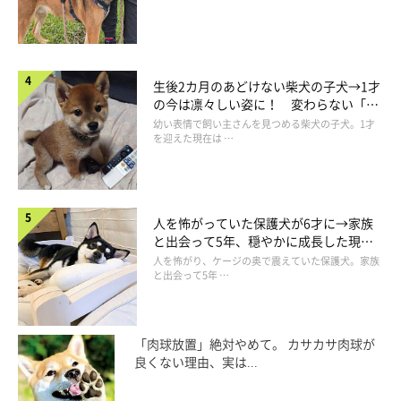
生後2カ月のあどけない柴犬の子犬→1才
の今は凛々しい姿に！ 変わらない「く
りくりおめめ」にもほっこり
幼い表情で飼い主さんを見つめる柴犬の子犬。1才
を迎えた現在は …
人を怖がっていた保護犬が6才に→家族
と出会って5年、穏やかに成長した現在
の姿にグッとくる
人を怖がり、ケージの奥で震えていた保護犬。家族
と出会って5年 …
「肉球放置」絶対やめて。 カサカサ肉球が
良くない理由、実は...