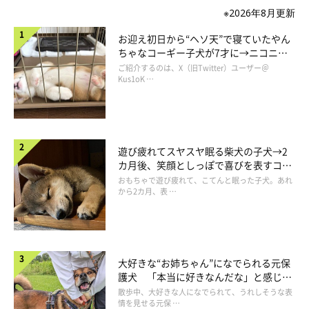
※2026年8月更新
お迎え初日から“ヘソ天”で寝ていたやん
ちゃなコーギー子犬が7才に→ニコニ
コ“コーギースマイル”が魅力のコに成
ご紹介するのは、X（旧Twitter）ユーザー＠
長！
Kus1oK …
遊び疲れてスヤスヤ眠る柴犬の子犬→2
カ月後、笑顔としっぽで喜びを表すコに
成長！
おもちゃで遊び疲れて、こてんと眠った子犬。あれ
から2カ月、表 …
大好きな“お姉ちゃん”になでられる元保
護犬 「本当に好きなんだな」と感じる
表情にほっこり
散歩中、大好きな人になでられて、うれしそうな表
情を見せる元保 …