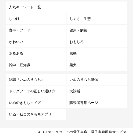
人気キーワード一覧
しつけ
しぐさ・生態
食事・フード
健康・病気
かわいい
おもしろ
あるある
感動
雑学・豆知識
柴犬
雑誌『いぬのきもち』
いぬのきもち健保
ドッグフードの正しい選び方
犬診断
いぬのきもちクイズ
購読者専用ページ
いぬ・ねこのきもちアプリ
ＡＢＪマークは、この電子書店・電子書籍配信サービス