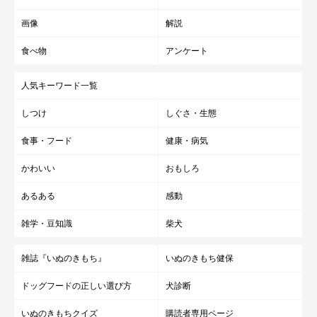
画像
解説
食べ物
アンケート
人気キーワード一覧
しつけ
しぐさ・生態
食事・フード
健康・病気
かわいい
おもしろ
あるある
感動
雑学・豆知識
柴犬
雑誌『いぬのきもち』
いぬのきもち健保
ドッグフードの正しい選び方
犬診断
いぬのきもちクイズ
購読者専用ページ