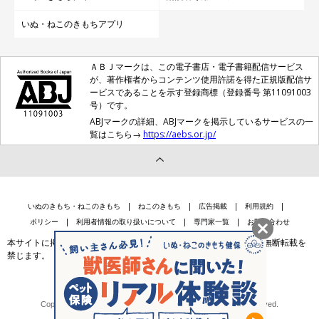
いぬ・ねこのきもちアプリ
ＡＢＪマークは、この電子書店・電子書籍配信サービス
が、著作権者からコンテンツ使用許諾を得た正規版配信サ
ービスであることを示す登録商標（登録番号 第11091003
号）です。
ABJマークの詳細、ABJマークを掲示しているサービスの一
覧はこちら→
https://aebs.or.jp/
いぬのきもち・ねこのきもち
ねこのきもち
広告掲載
利用規約
ポリシー
利用者情報の取り扱いについて
専門家一覧
お問い合わせ
本サイトに掲載されている記事・写真・イラスト等のコンテンツの無断転載を
禁じます。
会社案内
個人情報保護法に基づく公表事項等
Copyright © Benesse Style Care Group Co.,Ltd. All Rights Reserved.