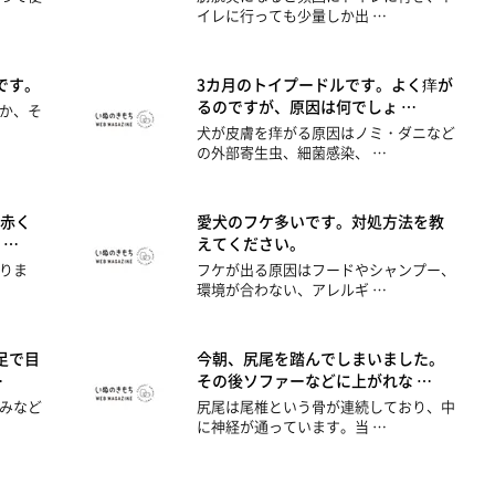
イレに行っても少量しか出 …
です。
3カ月のトイプードルです。よく痒が
るのですが、原因は何でしょ …
か、そ
犬が皮膚を痒がる原因はノミ・ダニなど
の外部寄生虫、細菌感染、 …
赤く
愛犬のフケ多いです。対処方法を教
 …
えてください。
りま
フケが出る原因はフードやシャンプー、
環境が合わない、アレルギ …
足で目
今朝、尻尾を踏んでしまいました。
…
その後ソファーなどに上がれな …
みなど
尻尾は尾椎という骨が連続しており、中
に神経が通っています。当 …