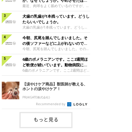
段通りの様子であれば、おそらく空腹時嘔
が、なぜでしょうか。やめさせたほう
吐症候群というお腹が空きすぎているため
がいいのでしょうか。
最近、肉球をよく舐めているのですが、な
に吐いてしまう症状だと思います。前日の
ぜでしょうか。やめさせたほうがいいので
最後の食事から最も時間の空いてしまう朝
犬歯の乳歯が1本残っています。どうし
しょうか。犬は、暇なときやかまってほし
方、犬は空腹を感じ、そろそろごはんだと
いようなときに肉球を舐める行動をするこ
たらいいでしょうか。
いう感覚から、胃の中で胃酸が分泌されま
とがあります。肉球を舐めている時間帯が
犬歯の乳歯が1本残っています。どうした
す。これが空腹の状態で過剰になると犬は
ひとりになっているときや夜寝る前であっ
らいいでしょうか。永久歯に生え変わって
嘔吐して胃液のようなものを吐くことがあ
たりはしませんか？ 犬は暇なときやスト
今朝、尻尾を踏んでしまいました。そ
も、乳歯が抜けずに残ってしまうことはよ
ります。この場合は、夜ごはんを少し遅く
レスがたまったりすると、何かを噛んだり
くあります。放っておくと歯と歯の間に汚
の後ソファーなどに上がれないのです
したり、夜食分をとっておいて、寝る前に
舐めたりしたいという欲求が生まれます。
れがつきやすく歯肉炎の原因になってしま
が、大丈夫でしょうか。
今朝、尻尾を踏んでしまいました。その後
与えたりして、
その対象が自分の肉球に向くということは
うこともありますので、歯磨きをこまめに
ソファーなどに上がれないのですが、大丈
よくあります。こんな場合は愛犬の欲求を
しましょう。犬の場合残った乳歯を抜くに
6歳のポメラニアンです。ここ2週間ほ
夫でしょうか。尻尾は尾椎という骨が連続
しっかりと満たしてあげることが大切です
は、全身麻酔をかけないと抜けません。多
しており、中に神経が通っています。当た
ど軟便が続いています。動物病院に行
が、飼い主さんがかまってあげられないよ
くの場合は避妊や去勢手術の際に抜くこと
り前ですが踏んでしまうと痛みを感じま
ったほうがよいですか。
6歳のポメラニアンです。ここ2週間ほど軟
うなときは、何
がほとんどです。チワワ|C|1歳1カ月監修
す。腰椎からつながっているので、踏んだ
便が続いています。動物病院に行ったほう
／いぬのきもち相談室 担当獣医師
ときに引っ張ってしまったりすると腰椎に
がよいですか。軟便になってしまったきっ
【涙やけケア商品】獣医師が教える、
も影響が生じる可能性もあります。もし歩
かけとしてフードやおやつを変えたり、環
ホントの涙やけケア！
き方がおかしかったり、階段の上り下りが
境が変わったりしませんでしたか？ 心当
できなかったり、触ると痛がるなどの症状
たりがあるようでしたら、その点を改善し
PR(AIGATE株式会社)
が見られたら早めに動物病院で診察を受け
てみましょう。それでも軟便に変化がなか
Recommended by
ましょう。高齢犬の場合運動能力の低下も
ったり、軟便の心当たりがなければ動物病
ありますので、若齢犬に比べてより症状が
院で診てもらいましょう。まずは便を持参
重かったり、治療
して検査してもらうことをおすすめしま
もっと見る
す。ポメラニアン|♀|6歳11カ月監修／い
ぬのきもち相談室 担当獣医師