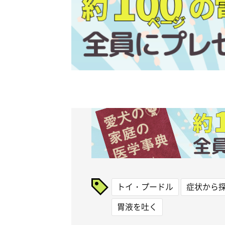
トイ・プードル
症状から
胃液を吐く