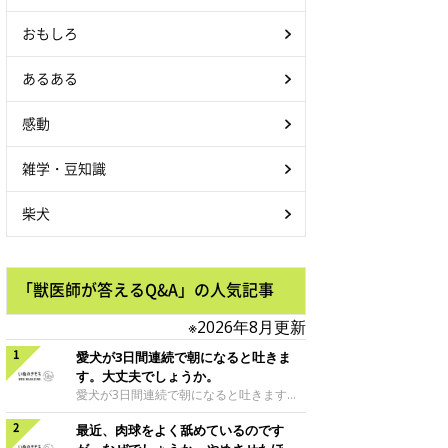
おもしろ
あるある
感動
雑学・豆知識
柴犬
「獣医師が答えるQ&A」の人気記事
※2026年8月更新
愛犬が3日間連続で朝になると吐きま
す。大丈夫でしょうか。
愛犬が3日間連続で朝になると吐きます。
大丈夫でしょうか。朝吐いた後に何事もな
最近、肉球をよく舐めているのです
かったかのように元気で、ごはんを食べ普