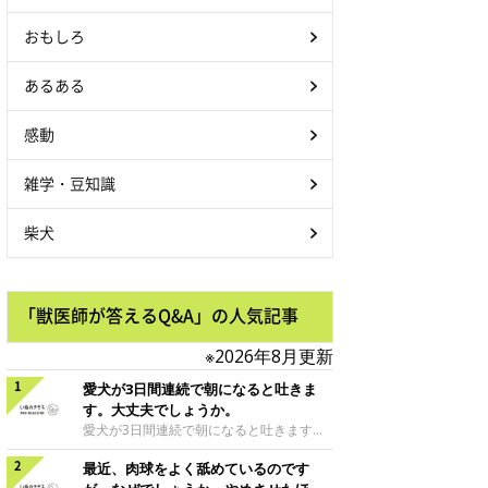
おもしろ
あるある
感動
雑学・豆知識
柴犬
「獣医師が答えるQ&A」の人気記事
※2026年8月更新
愛犬が3日間連続で朝になると吐きま
す。大丈夫でしょうか。
愛犬が3日間連続で朝になると吐きます。
大丈夫でしょうか。朝吐いた後に何事もな
最近、肉球をよく舐めているのです
かったかのように元気で、ごはんを食べ普