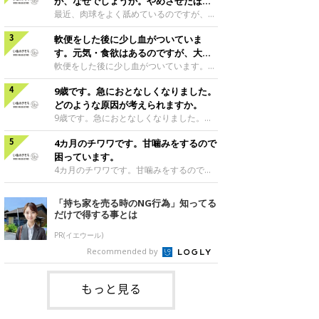
段通りの様子であれば、おそらく空腹時嘔
が、なぜでしょうか。やめさせたほう
吐症候群というお腹が空きすぎているため
がいいのでしょうか。
最近、肉球をよく舐めているのですが、な
に吐いてしまう症状だと思います。前日の
ぜでしょうか。やめさせたほうがいいので
最後の食事から最も時間の空いてしまう朝
軟便をした後に少し血がついていま
しょうか。犬は、暇なときやかまってほし
方、犬は空腹を感じ、そろそろごはんだと
いようなときに肉球を舐める行動をするこ
す。元気・食欲はあるのですが、大丈
いう感覚から、胃の中で胃酸が分泌されま
とがあります。肉球を舐めている時間帯が
夫なのでしょうか。
軟便をした後に少し血がついています。元
す。これが空腹の状態で過剰になると犬は
ひとりになっているときや夜寝る前であっ
気・食欲はあるのですが、大丈夫なのでし
嘔吐して胃液のようなものを吐くことがあ
たりはしませんか？ 犬は暇なときやスト
9歳です。急におとなしくなりました。
ょうか。元気・食欲があるようでしたら、
ります。この場合は、夜ごはんを少し遅く
レスがたまったりすると、何かを噛んだり
おやつなどは控えるようにして少し様子を
どのような原因が考えられますか。
したり、夜食分をとっておいて、寝る前に
舐めたりしたいという欲求が生まれます。
見てあげてもいいと思いますが、軟便や出
9歳です。急におとなしくなりました。ど
与えたりして、
その対象が自分の肉球に向くということは
血が続くようでしたら、かかりつけの動物
のような原因が考えられますか。犬が急に
よくあります。こんな場合は愛犬の欲求を
病院を受診してみてくださいね。動物病院
4カ月のチワワです。甘噛みをするので
おとなしくなった、または普段より元気が
しっかりと満たしてあげることが大切です
を受診する際には、便を持参するようにし
ないということは、あらゆる病気や怪我に
困っています。
が、飼い主さんがかまってあげられないよ
ましょう。キレイなビニール袋などにその
共通するサインです。また、精神的に不安
4カ月のチワワです。甘噛みをするので困
うなときは、何
まま入れて持参していただければ大丈夫で
定なときにもおとなしくなることがありま
っています。子犬期にあちこち噛んでしま
す。ラブラドール・レトリーバー|…|4歳0
す。おとなしいだけではなく、好きなもの
うのは、正常な行動の一つです。噛むこと
「持ち家を売る時のNG行為」知ってる
カ月監修／いぬのきもち相談室 担当獣医
を与えても食べようとしない、散歩に行き
でそれがどんなものか確かめているので
だけで得する事とは
師
たがらない、呼吸が早い、 反応が鈍い、
す。しかしたとえ甘噛みでも、そのまま放
動くことを嫌がる、熱っぽい等の症状が見
置しておくと、後々困ったことになりかね
PR(イエウール)
られるようでしたら動物病院で診察を受け
ません。以下のように対応してしてみまし
Recommended by
ましょう。他の症状が見られなければ、痛
ょう。まず噛んでもいいおもちゃを与え
がる箇所がないか体を触ったり、皮膚や粘
て、犬の噛みたいという欲求をある程度満
膜の色に異常は
たしてあげましょう。そして犬が人の手を
もっと見る
甘噛みしてきたら、さっと手を背中の後ろ
に隠したり、その場を離れたりしましょ