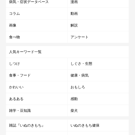
病気・症状データベース
漫画
コラム
動画
画像
解説
食べ物
アンケート
人気キーワード一覧
しつけ
しぐさ・生態
食事・フード
健康・病気
かわいい
おもしろ
あるある
感動
雑学・豆知識
柴犬
雑誌『いぬのきもち』
いぬのきもち健保