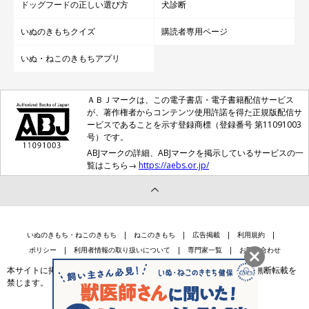
ドッグフードの正しい選び方
犬診断
いぬのきもちクイズ
購読者専用ページ
いぬ・ねこのきもちアプリ
ＡＢＪマークは、この電子書店・電子書籍配信サービス
が、著作権者からコンテンツ使用許諾を得た正規版配信サ
ービスであることを示す登録商標（登録番号 第11091003
号）です。
ABJマークの詳細、ABJマークを掲示しているサービスの一
覧はこちら→
https://aebs.or.jp/
いぬのきもち・ねこのきもち
ねこのきもち
広告掲載
利用規約
ポリシー
利用者情報の取り扱いについて
専門家一覧
お問い合わせ
本サイトに掲載されている記事・写真・イラスト等のコンテンツの無断転載を
禁じます。
会社案内
個人情報保護法に基づく公表事項等