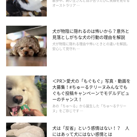
散歩中、飼い主さんと目が合うたびに笑顔を見せる
オーストラリア …
おすすめポイント
犬が物陰に隠れるのは怖いから？意外と
見落としがちな犬の行動の理由を解説
全棟貸し切りのプライベートヴィラ
犬が物陰に隠れる理由や怖いときとの違いを解説。
安心して見守れ …
全室露天風呂付き（24時間利用可能）
夕食は愛犬とBBQをすることも可能
＜PR＞愛犬の「もぐもぐ」写真・動画を
大募集！#ちゅーるテリーヌみんなでも
ぐもぐ投稿キャンペーンでモデルデビュ
ーのチャンス！
あの「ちゅ～る」から誕生した「ちゅ～るテリー
ヌ」をご存じです …
犬は「反省」という感情はない！？ 人
にはあって犬にはない感情とは