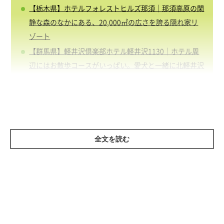
【栃木県】ホテルフォレストヒルズ那須｜那須高原の閑
静な森のなかにある、20,000㎡の広さを誇る隠れ家リ
ゾート
【群馬県】軽井沢倶楽部ホテル軽井沢1130｜ホテル周
辺にはお散歩コースがいっぱい。愛犬と一緒に北軽井沢
を満喫
【千葉県】小谷流の里 ドギーズアイランド｜緑豊かな
里山の自然に溶け込む、愛犬と楽しむための複合型リゾ
ート施設
【千葉県】南房総白浜温泉 白浜オーシャンリゾート｜
全文を読む
客室からもドッグラウンジからも海を一望！ 南国リゾ
ートを愛犬と満喫
【東京都】inumo芝公園｜ホテル内すべて愛犬と一
緒！ ドッグファーストな至れり尽くせりなホテル
【神奈川県】小田急 箱根ハイランドホテル｜箱根の森
に佇むレジデンスで、愛犬とラグジュアリーステイを楽