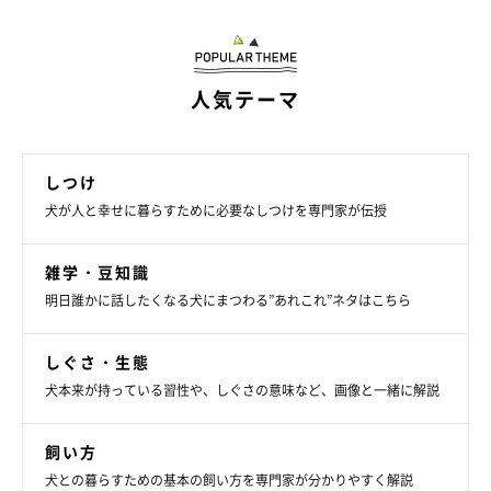
ハンドソープ、化粧水、洗顔料、クレンジング、綿棒、歯ブラ
シ、ひげ剃り、くし、スリッパ
人気テーマ
◆公式ホームページ｜https://www.ibaraki-resort-
glamping.com/
しつけ
◆公式Instagram｜
犬が人と幸せに暮らすために必要なしつけを専門家が伝授
https://www.instagram.com/amamu_official/?hl=ja
雑学・豆知識
◆公式Facebook｜https://www.facebook.com/amamu.official
明日誰かに話したくなる犬にまつわる”あれこれ”ネタはこちら
しぐさ・生態
宿泊情報
犬本来が持っている習性や、しぐさの意味など、画像と一緒に解説
◆宿のタイプ｜犬連れ可（犬連れ専用ではない）
飼い方
◆宿泊料金（人・犬）｜1棟58,000円～（最大8名まで）、犬/無
犬との暮らすための基本の飼い方を専門家が分かりやすく解説