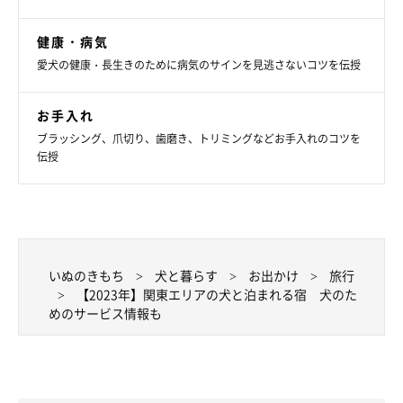
料 ※1室につき最大5頭まで
◆チェックイン｜14:00〜17:00
健康・病気
◆チェックアウト｜〜11:00
愛犬の健康・長生きのために病気のサインを見逃さないコツを伝授
◆客室タイプ｜洋室、和洋室
◆食事｜レストランまたは部屋食
お手入れ
ブラッシング、爪切り、歯磨き、トリミングなどお手入れのコツを
伝授
いぬのきもち
犬と暮らす
お出かけ
旅行
【2023年】関東エリアの犬と泊まれる宿 犬のた
めのサービス情報も