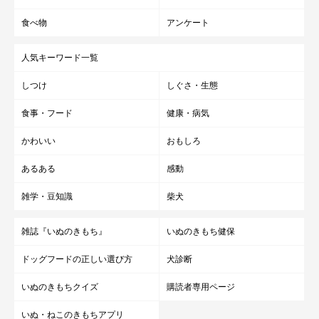
食べ物
アンケート
人気キーワード一覧
しつけ
しぐさ・生態
客室は純和室の趣ある空間。日常の喧騒から離れたくつろぎのひととき
食事・フード
健康・病気
かわいい
おもしろ
あるある
感動
雑学・豆知識
柴犬
雑誌『いぬのきもち』
いぬのきもち健保
ドッグフードの正しい選び方
犬診断
いぬのきもちクイズ
購読者専用ページ
いぬ・ねこのきもちアプリ