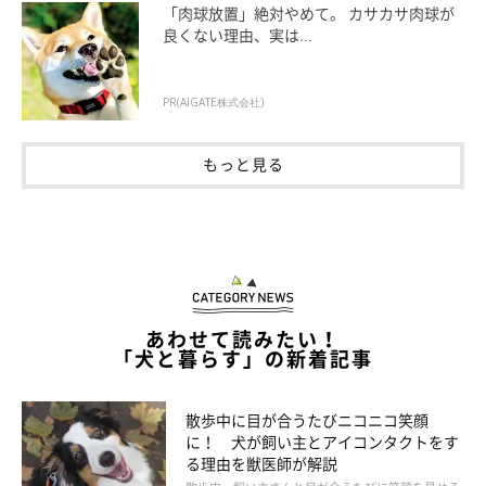
「肉球放置」絶対やめて。 カサカサ肉球が
良くない理由、実は...
PR(AIGATE株式会社)
もっと見る
部屋の窓一面からも大自然の美しい景色を堪能できる
あわせて読みたい！
東京ドーム28個分の広大な敷地に本館と5棟のヴィラがあり、ヴ
「犬と暮らす」の新着記事
ィラは全棟で犬と一緒の宿泊が可能。全室露天風呂付きでウッド
デッキや専用庭もあるので、ほかの部屋のことを気にせずプライ
散歩中に目が合うたびニコニコ笑顔
ベート空間をひとり占め。お洒落で贅沢なグランピングを愛犬と
に！ 犬が飼い主とアイコンタクトをす
る理由を獣医師が解説
楽しめます。