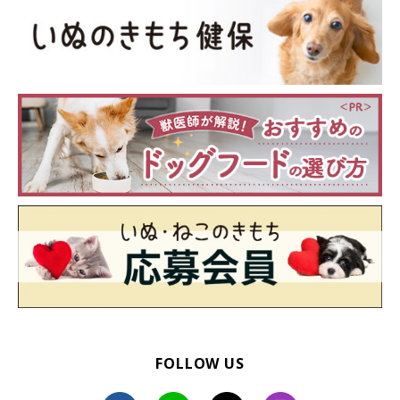
◆愛犬用設備・サービス
足洗い場｜なし
ドッグシャワー｜なし
ドッグパーキング｜なし
ドッグラン｜あり（ヴィラ「星降る丘」のみ）
愛犬が入れる温泉｜なし
ドッグ用メニュー｜なし
愛犬の宿泊条件
「ペット同伴宿泊規約同意書」に必要事項を記入のうえ、
狂犬病予防注射済証および5種以上の混合ワクチンの予防
接種証明書（コピー可）とともに提出
FOLLOW US
一緒に宿泊できる犬は最大5頭まで