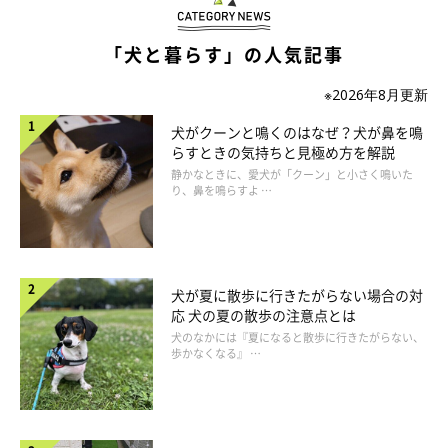
け入れ体制を万全に確保するのが難しい、飼い主がマナーを守らず
ほかの宿泊客に迷惑をかけるなどの理由から、犬の受け入れを止め
てしまう宿もあるようです。みんなが笑顔で過ごせるように、愛犬
「犬と暮らす」の人気記事
と一緒の宿泊のノウハウ＆マナーを知っておきましょう。
※2026年8月更新
犬がクーンと鳴くのはなぜ？犬が鼻を鳴
らすときの気持ちと見極め方を解説
静かなときに、愛犬が「クーン」と小さく鳴いた
り、鼻を鳴らすよ …
犬が夏に散歩に行きたがらない場合の対
応 犬の夏の散歩の注意点とは
犬のなかには『夏になると散歩に行きたがらない、
歩かなくなる』 …
【茨城県】天空の庭 天馬夢｜森の大自然に囲
まれた全棟貸し切り型のヴィラで優雅なひと