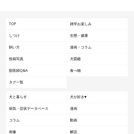
TOP
雑学お楽しみ
しつけ
生態・健康
飼い方
漫画・コラム
【栃木県】愛犬と楽しむ温泉旅館 鬼怒川絆｜
投稿写真
犬図鑑
食事もお風呂も寝るときも一緒。飼い主と愛
獣医師Q&A
食べ物
犬の絆が深まる癒やしの宿
タグ一覧
犬と暮らす
犬が好き♥
病気・症状データベース
漫画
コラム
動画
画像
解説