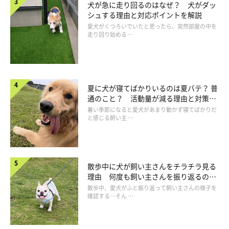
ときを
犬が急に走り回るのはなぜ？ 犬がダッ
シュする理由と対応ポイントを解説
愛犬がくつろいでいたと思ったら、突然部屋の中を
走り回り始める …
夏に犬が寝てばかりいるのは夏バテ？ 普
通のこと？ 活動量が減る理由と対策と
は
暑い季節になると愛犬があまり動かず寝てばかりだ
と感じる飼い主 …
散歩中に犬が飼い主さんをチラチラ見る
理由 何度も飼い主さんを振り返るのは
なぜ？
散歩中、愛犬がふと振り返って飼い主さんの様子を
都心から約2時間半。豊かな緑が包み込む癒やしの空間
確認する…そん …