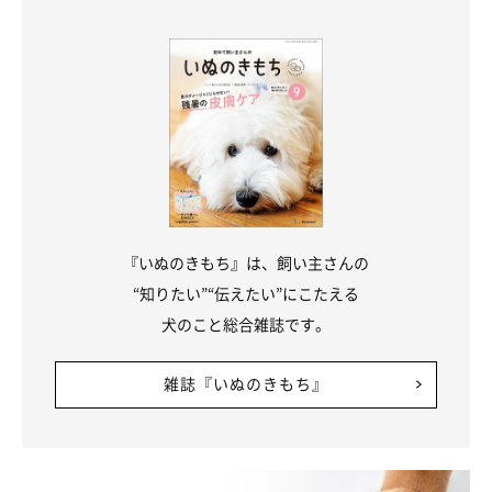
愛犬情報
◆犬が入れるエリア
小型犬
中型犬
大型犬
客室
〇 ※1
〇 ※1
〇 ※1
『いぬのきもち』は、飼い主さんの
廊下
×
×
×
“知りたい”“伝えたい”にこたえる
犬のこと総合雑誌です。
ロビー
×
×
×
レストラン・食事処
×
×
×
雑誌『いぬのきもち』
※1 浴室・寝具の犬の利用は禁止