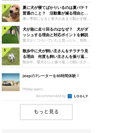
さんもいるかもしれません。今回は、犬が
らない、歩かなくなる』『暑い季節は散歩
クーンと鳴く理由や鼻鳴らしの背景、見極
夏に犬が寝てばかりいるのは夏バテ？
の気配を察すると涼しい部屋から出ようと
め方と対応のポイントなどについて、いぬ
しない』など散歩に行きたがらないコもい
普通のこと？ 活動量が減る理由と対
のきもち獣医師相談室の原 駿太朗先生に
るようです。愛犬の運動をさせてあげたい
策とは
暑い季節になると愛犬があまり動かず寝て
伺いました。クーンと鳴くのはどんな気持
のに、散歩に行きたがらない。このような
ばかりだと感じる飼い主さんはいません
ち？いぬのきもち投稿写真ギャラリー犬が
場合はどう対応すればよいのでしょうか？
犬が急に走り回るのはなぜ？ 犬がダ
か？その様子に、愛犬が夏バテで疲れてい
クーンと小さく鳴くときは、何らかの感情
「愛犬が夏に散歩に行きたがらない場合の
るのか、元気がないのかなど不安に感じる
ッシュする理由と対応ポイントを解説
を伝えようとしている場合があると考えら
対応」について、いぬのきもち獣医師相談
方もいるのではないかと思います。 で
愛犬がくつろいでいたと思ったら、突然部
れています。大
室の白山さとこ先生に聞きました。Q.夏に
は、犬が寝てばかりいるときに対処が必要
屋の中を走り回り始める――そんな様子に
犬の散歩に行くときの注意点は？ いぬの
かを見極める方法はあるのでしょうか？
散歩中に犬が飼い主さんをチラチラ見
驚いたことはありませんか？ 急な動きに
きもち投稿写真ギャラリーーー夏に愛犬と
「犬の活動量が夏に減る理由と対策」につ
「何が起きているの？」と戸惑う飼い主さ
る理由 何度も飼い主さんを振り返る
散歩に行くときは、どのようなことに注意
いて、いぬのきもち獣医師相談室の山口み
んも多いでしょう。落ち着いていたはずな
のはなぜ？
散歩中、愛犬がふと振り返って飼い主さん
をするとよい
き先生に話を聞きました。Q. 夏に犬の活
のに、急にスイッチが入ったように見える
の様子を確認する…そんな場面に心当たり
動量が減る理由は？ いぬのきもち投稿写
と不安になることもあります。今回は、犬
はありませんか？ 何度もチラチラ見られ
Jeepの7シーターを85時間体験！
真ギャラリーーー夏に愛犬の活動量が減る
が急に走り回る理由や見極め方などについ
ると、「何か気になることがあるの？」
と感じる飼い主さんもいるようです。理由
て、いぬのきもち獣医師相談室の岡本りさ
「ちゃんと歩けているかな」と不安になる
としてどのようなこ
先生に伺いました。犬が急に走り回るのは
ことがあるかもしれません。愛犬が歩きな
PR(Jeep Japan)
よくある行動？いぬのきもち投稿写真ギャ
がら飼い主さんを振り返るしぐさには、ど
Recommended by
ラリー犬が突然走り回る行動は、必ずしも
んな気持ちが隠れているのでしょうか。今
珍しいものではないと考えられています。
回は、犬が散歩中に飼い主さんを確認する
体にたまったエ
理由や注意すべきサインの見極めかた、対
もっと見る
応のポイントなどについて、いぬのきもち
獣医師相談室の原 駿太朗先生に伺いまし
た。振り返るのは「確認」や「安心」のサ
イン？いぬのきも