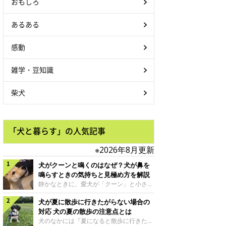
おもしろ
あるある
感動
雑学・豆知識
柴犬
「犬と暮らす」の人気記事
※2026年8月更新
犬がクーンと鳴くのはなぜ？犬が鼻を
鳴らすときの気持ちと見極め方を解説
静かなときに、愛犬が「クーン」と小さく
鳴いたり、鼻を鳴らすような音を出したり
犬が夏に散歩に行きたがらない場合の
することはありませんか？ 大きく吠える
わけではない分、「不安なの？それとも何
対応 犬の夏の散歩の注意点とは
かお願いしているの？」と気になる飼い主
犬のなかには『夏になると散歩に行きたが