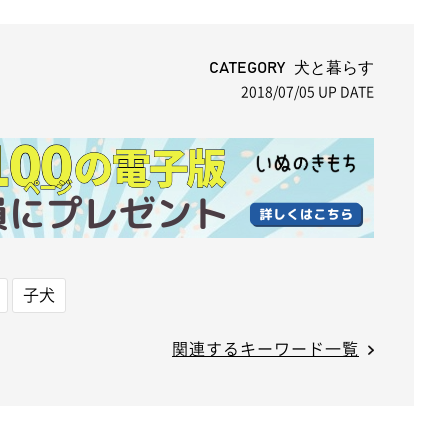
M
u
t
CATEGORY 犬と暮らす
2018/07/05
UP DATE
e
子犬
関連するキーワード一覧