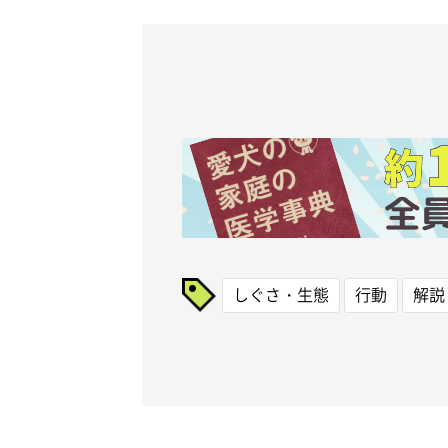
しぐさ・生態
行動
解説