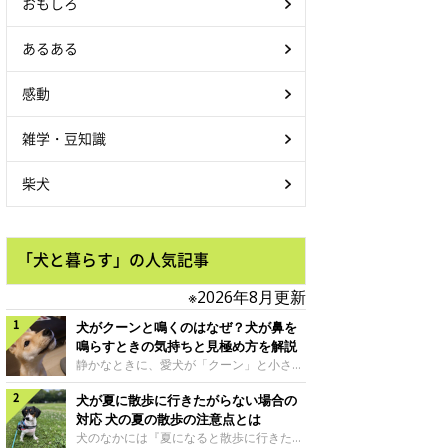
おもしろ
あるある
感動
雑学・豆知識
柴犬
「犬と暮らす」の人気記事
※2026年8月更新
犬がクーンと鳴くのはなぜ？犬が鼻を
鳴らすときの気持ちと見極め方を解説
静かなときに、愛犬が「クーン」と小さく
鳴いたり、鼻を鳴らすような音を出したり
犬が夏に散歩に行きたがらない場合の
することはありませんか？ 大きく吠える
わけではない分、「不安なの？それとも何
対応 犬の夏の散歩の注意点とは
かお願いしているの？」と気になる飼い主
犬のなかには『夏になると散歩に行きたが