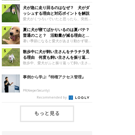
さんもいるかもしれません。今回は、犬が
らない、歩かなくなる』『暑い季節は散歩
クーンと鳴く理由や鼻鳴らしの背景、見極
犬が急に走り回るのはなぜ？ 犬がダ
の気配を察すると涼しい部屋から出ようと
め方と対応のポイントなどについて、いぬ
しない』など散歩に行きたがらないコもい
ッシュする理由と対応ポイントを解説
のきもち獣医師相談室の原 駿太朗先生に
るようです。愛犬の運動をさせてあげたい
愛犬がくつろいでいたと思ったら、突然部
伺いました。クーンと鳴くのはどんな気持
のに、散歩に行きたがらない。このような
屋の中を走り回り始める――そんな様子に
ち？いぬのきもち投稿写真ギャラリー犬が
場合はどう対応すればよいのでしょうか？
夏に犬が寝てばかりいるのは夏バテ？
驚いたことはありませんか？ 急な動きに
クーンと小さく鳴くときは、何らかの感情
「愛犬が夏に散歩に行きたがらない場合の
「何が起きているの？」と戸惑う飼い主さ
普通のこと？ 活動量が減る理由と対
を伝えようとしている場合があると考えら
対応」について、いぬのきもち獣医師相談
んも多いでしょう。落ち着いていたはずな
策とは
暑い季節になると愛犬があまり動かず寝て
れています。大
室の白山さとこ先生に聞きました。Q.夏に
のに、急にスイッチが入ったように見える
ばかりだと感じる飼い主さんはいません
犬の散歩に行くときの注意点は？ いぬの
と不安になることもあります。今回は、犬
散歩中に犬が飼い主さんをチラチラ見
か？その様子に、愛犬が夏バテで疲れてい
きもち投稿写真ギャラリーーー夏に愛犬と
が急に走り回る理由や見極め方などについ
るのか、元気がないのかなど不安に感じる
る理由 何度も飼い主さんを振り返る
散歩に行くときは、どのようなことに注意
て、いぬのきもち獣医師相談室の岡本りさ
方もいるのではないかと思います。 で
のはなぜ？
散歩中、愛犬がふと振り返って飼い主さん
をするとよい
先生に伺いました。犬が急に走り回るのは
は、犬が寝てばかりいるときに対処が必要
の様子を確認する…そんな場面に心当たり
よくある行動？いぬのきもち投稿写真ギャ
かを見極める方法はあるのでしょうか？
はありませんか？ 何度もチラチラ見られ
事例から学ぶ『特権アクセス管理』
ラリー犬が突然走り回る行動は、必ずしも
「犬の活動量が夏に減る理由と対策」につ
ると、「何か気になることがあるの？」
珍しいものではないと考えられています。
いて、いぬのきもち獣医師相談室の山口み
「ちゃんと歩けているかな」と不安になる
体にたまったエ
き先生に話を聞きました。Q. 夏に犬の活
ことがあるかもしれません。愛犬が歩きな
PR(KeeperSecurity)
動量が減る理由は？ いぬのきもち投稿写
がら飼い主さんを振り返るしぐさには、ど
Recommended by
真ギャラリーーー夏に愛犬の活動量が減る
んな気持ちが隠れているのでしょうか。今
と感じる飼い主さんもいるようです。理由
回は、犬が散歩中に飼い主さんを確認する
としてどのようなこ
理由や注意すべきサインの見極めかた、対
もっと見る
応のポイントなどについて、いぬのきもち
獣医師相談室の原 駿太朗先生に伺いまし
た。振り返るのは「確認」や「安心」のサ
イン？いぬのきも