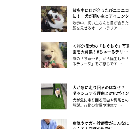
散歩中に目が合うたびニコニコ
に！ 犬が飼い主とアイコンタ
散歩中、飼い主さんと目が合うた
顔を見せるオーストラリア …
＜PR＞愛犬の「もぐもぐ」写
画を大募集！#ちゅーるテリ …
あの「ちゅ～る」から誕生した「
るテリーヌ」をご存じです …
犬が急に走り回るのはなぜ？ 
ダッシュする理由と対応ポイン
犬が急に走り回る理由や異常との
解説。行動の背景や注意す …
病気やケガ…診療費がこんなに
なんて！突然の出費に …