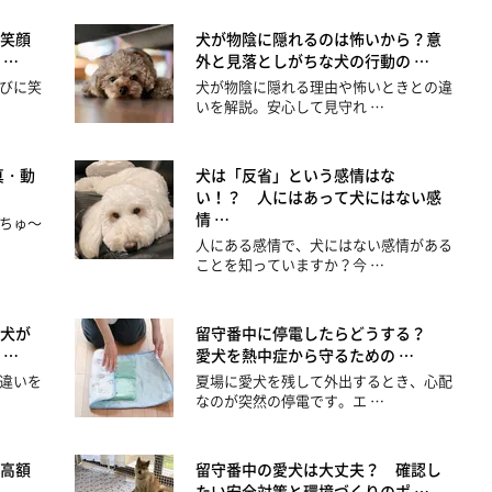
笑顔
犬が物陰に隠れるのは怖いから？意
 …
外と見落としがちな犬の行動の …
びに笑
犬が物陰に隠れる理由や怖いときとの違
いを解説。安心して見守れ …
真・動
犬は「反省」という感情はな
い！？ 人にはあって犬にはない感
情 …
ちゅ～
人にある感情で、犬にはない感情がある
ことを知っていますか？今 …
犬が
留守番中に停電したらどうする？
 …
愛犬を熱中症から守るための …
違いを
夏場に愛犬を残して外出するとき、心配
なのが突然の停電です。エ …
高額
留守番中の愛犬は大丈夫？ 確認し
たい安全対策と環境づくりのポ …