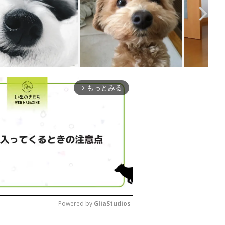
もっとみる
arrow_forward_ios
Powered by 
GliaStudios