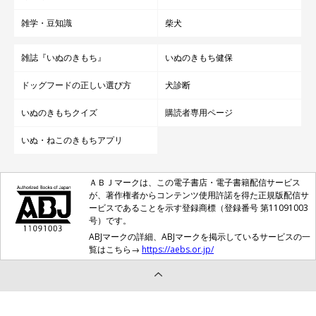
雑学・豆知識
柴犬
雑誌『いぬのきもち』
いぬのきもち健保
ドッグフードの正しい選び方
犬診断
いぬのきもちクイズ
購読者専用ページ
いぬ・ねこのきもちアプリ
ＡＢＪマークは、この電子書店・電子書籍配信サービス
が、著作権者からコンテンツ使用許諾を得た正規版配信サ
ービスであることを示す登録商標（登録番号 第11091003
号）です。
ABJマークの詳細、ABJマークを掲示しているサービスの一
覧はこちら→
https://aebs.or.jp/