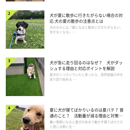
犬が夏に散歩に行きたがらない場合の対
応 犬の夏の散歩の注意点とは
犬のなかには『夏になると散歩に行きたがらない、
歩かなくなる』 …
犬が急に走り回るのはなぜ？ 犬がダッ
シュする理由と対応ポイントを解説
愛犬がくつろいでいたと思ったら、突然部屋の中を
走り回り始める …
夏に犬が寝てばかりいるのは夏バテ？ 普
通のこと？ 活動量が減る理由と対策と
は
暑い季節になると愛犬があまり動かず寝てばかりだ
と感じる飼い主 …