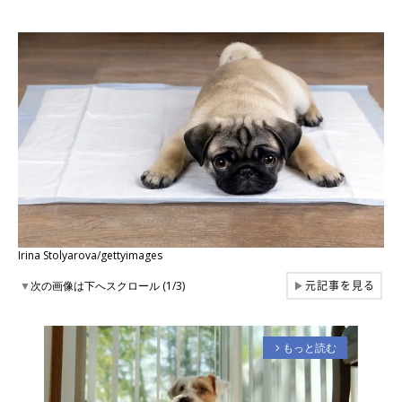
Irina Stolyarova/gettyimages
元記事を見る
▼
次の画像は下へスクロール (1/3)
▶
もっと読む
arrow_forward_ios