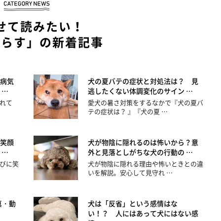
せて読みたい！
暮らす」の新着記事
病気
犬の夏バテの症状と対処法は？ 見
 …
逃したくない体調変化のサイン …
れて
愛犬の暑さ対策をするなかで『犬の夏バ
テの症状は？ 』『犬の夏 …
笑顔
犬が物陰に隠れるのは怖いから？意
 …
外と見落としがちな犬の行動の …
びに笑
犬が物陰に隠れる理由や怖いときとの違
いを解説。安心して見守れ …
真・動
犬は「反省」という感情はな
い！？ 人にはあって犬にはない感