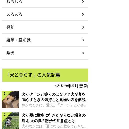
おもしろ
あるある
感動
雑学・豆知識
柴犬
「犬と暮らす」の人気記事
※2026年8月更新
犬がクーンと鳴くのはなぜ？犬が鼻を
鳴らすときの気持ちと見極め方を解説
静かなときに、愛犬が「クーン」と小さく
鳴いたり、鼻を鳴らすような音を出したり
犬が夏に散歩に行きたがらない場合の
することはありませんか？ 大きく吠える
わけではない分、「不安なの？それとも何
対応 犬の夏の散歩の注意点とは
かお願いしているの？」と気になる飼い主
犬のなかには『夏になると散歩に行きたが