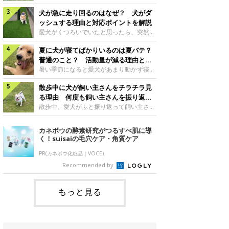
さんもいるかもしれません。今回は、犬が
らない、歩かなくなる』『暑い季節は散歩
クーンと鳴く理由や鼻鳴らしの背景、見極
犬が急に走り回るのはなぜ？ 犬がダ
の気配を察すると涼しい部屋から出ようと
め方と対応のポイントなどについて、いぬ
しない』など散歩に行きたがらないコもい
ッシュする理由と対応ポイントを解説
のきもち獣医師相談室の原 駿太朗先生に
るようです。愛犬の運動をさせてあげたい
愛犬がくつろいでいたと思ったら、突然部
伺いました。クーンと鳴くのはどんな気持
のに、散歩に行きたがらない。このような
屋の中を走り回り始める――そんな様子に
ち？いぬのきもち投稿写真ギャラリー犬が
場合はどう対応すればよいのでしょうか？
夏に犬が寝てばかりいるのは夏バテ？
驚いたことはありませんか？ 急な動きに
クーンと小さく鳴くときは、何らかの感情
「愛犬が夏に散歩に行きたがらない場合の
「何が起きているの？」と戸惑う飼い主さ
普通のこと？ 活動量が減る理由と対
を伝えようとしている場合があると考えら
対応」について、いぬのきもち獣医師相談
んも多いでしょう。落ち着いていたはずな
策とは
暑い季節になると愛犬があまり動かず寝て
れています。大
室の白山さとこ先生に聞きました。Q.夏に
のに、急にスイッチが入ったように見える
ばかりだと感じる飼い主さんはいません
犬の散歩に行くときの注意点は？ いぬの
と不安になることもあります。今回は、犬
散歩中に犬が飼い主さんをチラチラ見
か？その様子に、愛犬が夏バテで疲れてい
きもち投稿写真ギャラリーーー夏に愛犬と
が急に走り回る理由や見極め方などについ
るのか、元気がないのかなど不安に感じる
る理由 何度も飼い主さんを振り返る
散歩に行くときは、どのようなことに注意
て、いぬのきもち獣医師相談室の岡本りさ
方もいるのではないかと思います。 で
のはなぜ？
散歩中、愛犬がふと振り返って飼い主さん
をするとよい
先生に伺いました。犬が急に走り回るのは
は、犬が寝てばかりいるときに対処が必要
の様子を確認する…そんな場面に心当たり
よくある行動？いぬのきもち投稿写真ギャ
かを見極める方法はあるのでしょうか？
はありませんか？ 何度もチラチラ見られ
カネボウの酵素研究がつるすべ肌に導
ラリー犬が突然走り回る行動は、必ずしも
「犬の活動量が夏に減る理由と対策」につ
ると、「何か気になることがあるの？」
く！suisaiの毛穴ケア・角質ケア
珍しいものではないと考えられています。
いて、いぬのきもち獣医師相談室の山口み
「ちゃんと歩けているかな」と不安になる
体にたまったエ
き先生に話を聞きました。Q. 夏に犬の活
ことがあるかもしれません。愛犬が歩きな
PR(カネボウ化粧品｜VOCE)
動量が減る理由は？ いぬのきもち投稿写
がら飼い主さんを振り返るしぐさには、ど
Recommended by
真ギャラリーーー夏に愛犬の活動量が減る
んな気持ちが隠れているのでしょうか。今
と感じる飼い主さんもいるようです。理由
回は、犬が散歩中に飼い主さんを確認する
としてどのようなこ
理由や注意すべきサインの見極めかた、対
もっと見る
応のポイントなどについて、いぬのきもち
獣医師相談室の原 駿太朗先生に伺いまし
た。振り返るのは「確認」や「安心」のサ
イン？いぬのきも