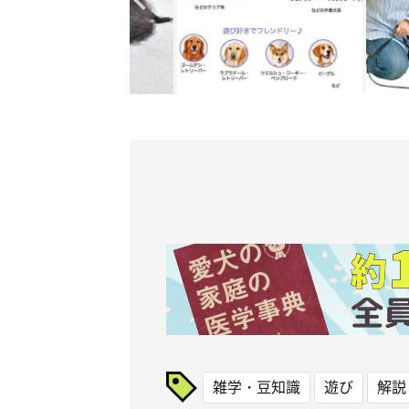
雑学・豆知識
遊び
解説