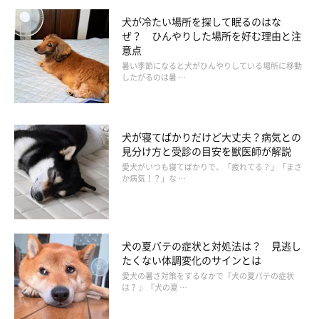
犬が冷たい場所を探して眠るのはな
ぜ？ ひんやりした場所を好む理由と注
意点
暑い季節になると犬がひんやりしている場所に移動
したがるのは暑 …
犬が寝てばかりだけど大丈夫？病気との
見分け方と受診の目安を獣医師が解説
愛犬がいつも寝てばかりで、「疲れてる？」「まさ
か病気！？」な …
犬の夏バテの症状と対処法は？ 見逃し
たくない体調変化のサインとは
愛犬の暑さ対策をするなかで『犬の夏バテの症状
は？ 』『犬の夏 …