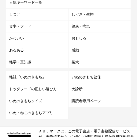
人気キーワード一覧
しつけ
しぐさ・生態
食事・フード
健康・病気
かわいい
おもしろ
あるある
感動
雑学・豆知識
柴犬
雑誌『いぬのきもち』
いぬのきもち健保
ドッグフードの正しい選び方
犬診断
いぬのきもちクイズ
購読者専用ページ
いぬ・ねこのきもちアプリ
ＡＢＪマークは、この電子書店・電子書籍配信サービス
が、著作権者からコンテンツ使用許諾を得た正規版配信サ