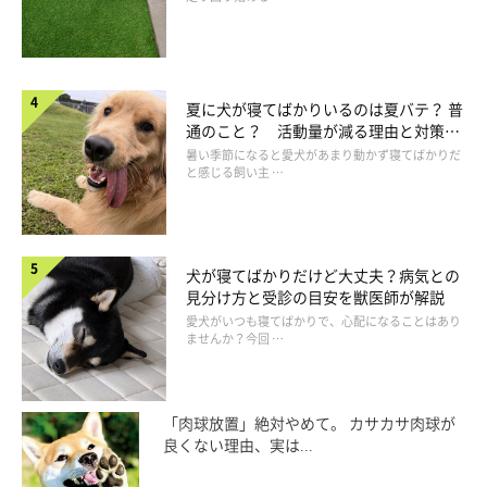
夏に犬が寝てばかりいるのは夏バテ？ 普
通のこと？ 活動量が減る理由と対策と
は
暑い季節になると愛犬があまり動かず寝てばかりだ
と感じる飼い主 …
犬が寝てばかりだけど大丈夫？病気との
見分け方と受診の目安を獣医師が解説
愛犬がいつも寝てばかりで、心配になることはあり
ませんか？今回 …
「肉球放置」絶対やめて。 カサカサ肉球が
良くない理由、実は...