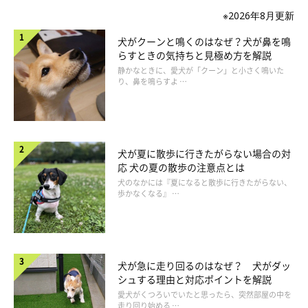
※2026年8月更新
犬がクーンと鳴くのはなぜ？犬が鼻を鳴
らすときの気持ちと見極め方を解説
静かなときに、愛犬が「クーン」と小さく鳴いた
り、鼻を鳴らすよ …
犬が夏に散歩に行きたがらない場合の対
応 犬の夏の散歩の注意点とは
犬のなかには『夏になると散歩に行きたがらない、
歩かなくなる』 …
犬が急に走り回るのはなぜ？ 犬がダッ
シュする理由と対応ポイントを解説
愛犬がくつろいでいたと思ったら、突然部屋の中を
走り回り始める …