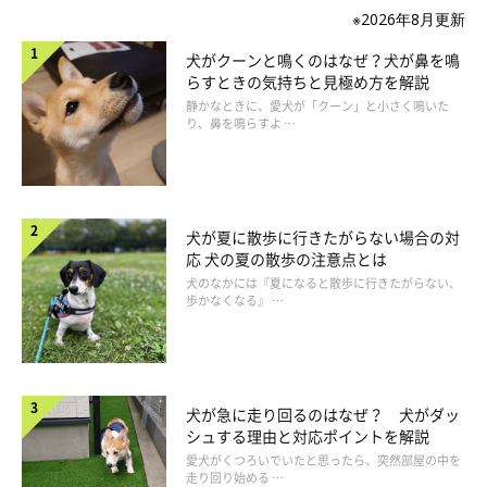
※2026年8月更新
犬がクーンと鳴くのはなぜ？犬が鼻を鳴
らすときの気持ちと見極め方を解説
静かなときに、愛犬が「クーン」と小さく鳴いた
り、鼻を鳴らすよ …
犬が夏に散歩に行きたがらない場合の対
応 犬の夏の散歩の注意点とは
犬のなかには『夏になると散歩に行きたがらない、
歩かなくなる』 …
犬が急に走り回るのはなぜ？ 犬がダッ
シュする理由と対応ポイントを解説
愛犬がくつろいでいたと思ったら、突然部屋の中を
走り回り始める …