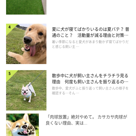
夏に犬が寝てばかりいるのは夏バテ？ 普
通のこと？ 活動量が減る理由と対策と
は
暑い季節になると愛犬があまり動かず寝てばかりだ
と感じる飼い主 …
散歩中に犬が飼い主さんをチラチラ見る
理由 何度も飼い主さんを振り返るのは
なぜ？
散歩中、愛犬がふと振り返って飼い主さんの様子を
確認する…そん …
「肉球放置」絶対やめて。 カサカサ肉球が
良くない理由、実は...