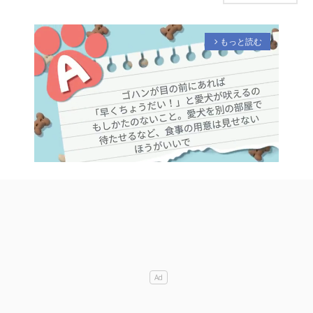
もっと読む
arrow_forward_ios
M
u
t
e