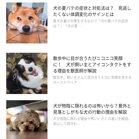
犬の夏バテの症状と対処法は？ 見逃し
たくない体調変化のサインとは
愛犬の暑さ対策をするなかで『犬の夏バテの症状
は？ 』『犬の夏 …
散歩中に目が合うたびニコニコ笑顔
に！ 犬が飼い主とアイコンタクトをす
る理由を獣医師が解説
散歩中、飼い主さんと目が合うたびに笑顔を見せる
オーストラリア …
犬が物陰に隠れるのは怖いから？意外と
見落としがちな犬の行動の理由を解説
犬が物陰に隠れる理由や怖いときとの違いを解説。
安心して見守れ …