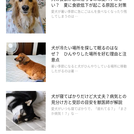
い？ 夏に食欲低下が起こる原因と対策
愛犬が暑い季節に急にごはんを食べなくなったり残
してしまうのは …
犬が冷たい場所を探して眠るのはな
ぜ？ ひんやりした場所を好む理由と注
意点
暑い季節になると犬がひんやりしている場所に移動
したがるのは暑 …
犬が寝てばかりだけど大丈夫？病気との
見分け方と受診の目安を獣医師が解説
愛犬がいつも寝てばかりで、「疲れてる？」「まさ
か病気！？」な …