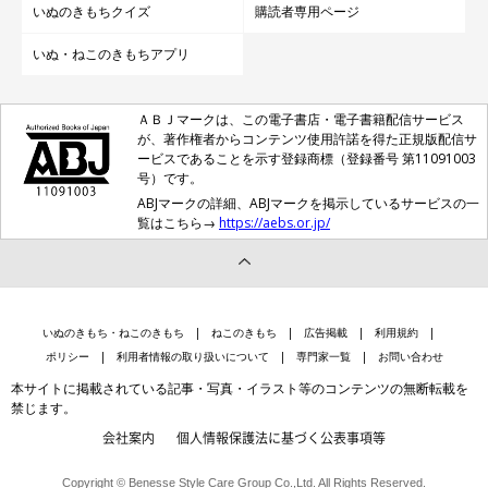
いぬのきもちクイズ
購読者専用ページ
いぬ・ねこのきもちアプリ
ＡＢＪマークは、この電子書店・電子書籍配信サービス
が、著作権者からコンテンツ使用許諾を得た正規版配信サ
ービスであることを示す登録商標（登録番号 第11091003
号）です。
ABJマークの詳細、ABJマークを掲示しているサービスの一
覧はこちら→
https://aebs.or.jp/
いぬのきもち・ねこのきもち
ねこのきもち
広告掲載
利用規約
ポリシー
利用者情報の取り扱いについて
専門家一覧
お問い合わせ
本サイトに掲載されている記事・写真・イラスト等のコンテンツの無断転載を
禁じます。
会社案内
個人情報保護法に基づく公表事項等
Copyright © Benesse Style Care Group Co.,Ltd. All Rights Reserved.