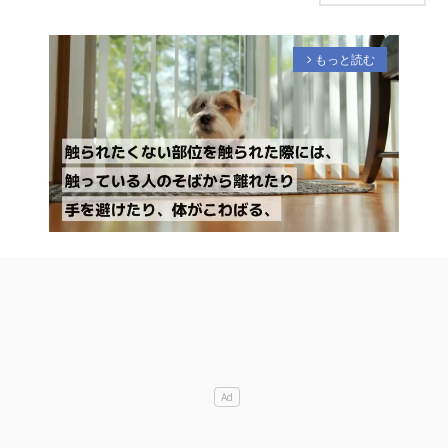
もっと読む
arrow_forward_ios
M
u
t
e