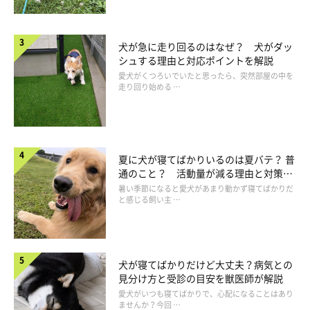
犬が急に走り回るのはなぜ？ 犬がダッ
シュする理由と対応ポイントを解説
愛犬がくつろいでいたと思ったら、突然部屋の中を
走り回り始める …
夏に犬が寝てばかりいるのは夏バテ？ 普
通のこと？ 活動量が減る理由と対策と
は
暑い季節になると愛犬があまり動かず寝てばかりだ
と感じる飼い主 …
犬が寝てばかりだけど大丈夫？病気との
見分け方と受診の目安を獣医師が解説
愛犬がいつも寝てばかりで、心配になることはあり
ませんか？今回 …