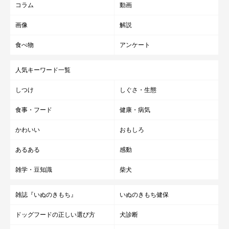
コラム
動画
画像
解説
食べ物
アンケート
人気キーワード一覧
しつけ
しぐさ・生態
食事・フード
健康・病気
かわいい
おもしろ
あるある
感動
雑学・豆知識
柴犬
雑誌『いぬのきもち』
いぬのきもち健保
ドッグフードの正しい選び方
犬診断