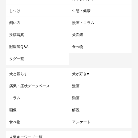
しつけ
生態・健康
飼い方
漫画・コラム
投稿写真
犬図鑑
獣医師Q&A
食べ物
タグ一覧
犬と暮らす
犬が好き♥
病気・症状データベース
漫画
コラム
動画
画像
解説
食べ物
アンケート
人気キーワード一覧