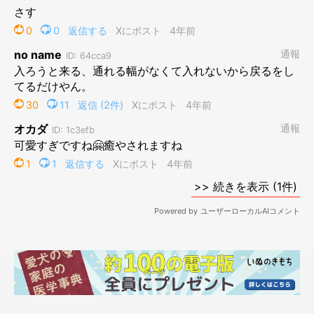
入るんか〜い！
@mame_inu0901
やっぱり飼い主さんが恋しくなったのか、また足を踏み入れてき
て…