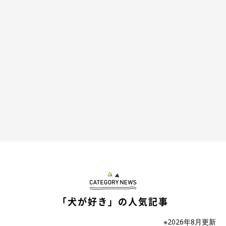
入らないんか〜い！
@mame_inu0901
「犬が好き」の人気記事
また戻るまめすけくん。もう、どっちなんでしょう〜（笑） そ
※2026年8月更新