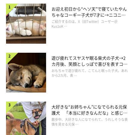
して最終的には…
お迎え初日から“ヘソ天”で寝ていたやん
ちゃなコーギー子犬が7才に→ニコニ
コ“コーギースマイル”が魅力のコに成
ご紹介するのは、X（旧Twitter）ユーザー＠
長！
Kus1oK …
遊び疲れてスヤスヤ眠る柴犬の子犬→2
カ月後、笑顔としっぽで喜びを表すコに
成長！
おもちゃで遊び疲れて、こてんと眠った子犬。あれ
から2カ月、表 …
大好きな“お姉ちゃん”になでられる元保
護犬 「本当に好きなんだな」と感じる
表情にほっこり
散歩中、大好きな人になでられて、うれしそうな表
情を見せる元保 …