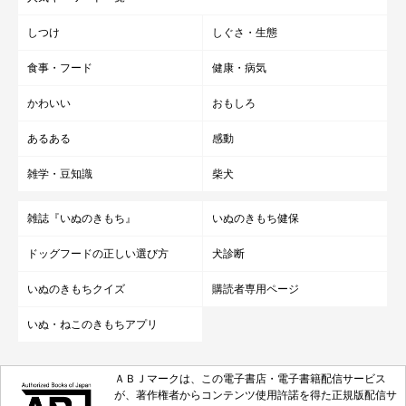
しつけ
しぐさ・生態
食事・フード
健康・病気
かわいい
おもしろ
あるある
感動
雑学・豆知識
柴犬
雑誌『いぬのきもち』
いぬのきもち健保
ドッグフードの正しい選び方
犬診断
いぬのきもちクイズ
購読者専用ページ
いぬ・ねこのきもちアプリ
ＡＢＪマークは、この電子書店・電子書籍配信サービス
が、著作権者からコンテンツ使用許諾を得た正規版配信サ