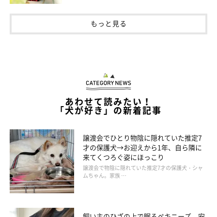
もっと見る
あわせて読みたい！
「犬が好き」の新着記事
譲渡会でひとり物陰に隠れていた推定7
才の保護犬→お迎えから1年、自ら隣に
来てくつろぐ姿にほっこり
譲渡会で物陰に隠れていた推定7才の保護犬・シャ
ムちゃん。家族 …
@mame_inu0901
飼い主のひざの上で眠るペキニーズ 安