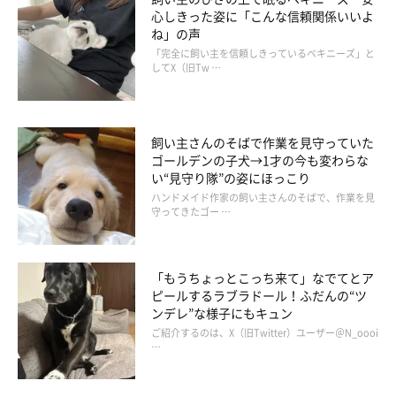
トコトコと部屋に入ってきて、飼い主さんにナデナデされて喜ぶ
心しきった姿に「こんな信頼関係いいよ
まめすけくんなのでした♪
ね」の声
「完全に飼い主を信頼しきっているペキニーズ」と
してX（旧Tw …
くるのか？こんのか？くるのか？こんのか？くるのかー
飼い主さんのそばで作業を見守っていた
ーい
#開けるの上達してる
#犬のいる暮らし
#犬好きさん
ゴールデンの子犬→1才の今も変わらな
とつながりたい
#柴犬
pic.twitter.com/rzoMsU0l8T
い“見守り隊”の姿にほっこり
— 柴犬 まめちゃん (@mame_inu0901)
July 9, 2021
ハンドメイド作家の飼い主さんのそばで、作業を見
守ってきたゴー …
「もうちょっとこっち来て」なでてとア
参照／Twitter（
@mame_inu0901
）
ピールするラブラドール！ふだんの“ツ
文／二宮ねこむ
ンデレ”な様子にもキュン
ご紹介するのは、X（旧Twitter）ユーザー＠N_oooi
…