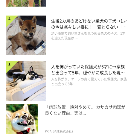
生後2カ月のあどけない柴犬の子犬→1才
の今は凛々しい姿に！ 変わらない「く
りくりおめめ」にもほっこり
幼い表情で飼い主さんを見つめる柴犬の子犬。1才
を迎えた現在は …
入るんか〜〜〜い！！
人を怖がっていた保護犬が6才に→家族
と出会って5年、穏やかに成長した現在
@mame_inu0901
の姿にグッとくる
人を怖がり、ケージの奥で震えていた保護犬。家族
と出会って5年 …
飼い主さんも思わず
「くるのか？こんのか？くるのか？こんの
か？くるのかーーい」
とツッコミ（笑）
「肉球放置」絶対やめて。 カサカサ肉球が
良くない理由、実は...
PR(AIGATE株式会社)