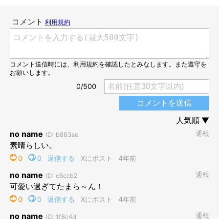
入らないんか〜い！
@mame_inu0901
引っ込んでまた向こうの部屋に戻るまめすけくん。すると…