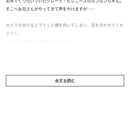
お外でくつろいでいたグレート・ピレニーズのルンルンちゃん。
そこへお兄さんがやってきて声をかけますが……
カメラを向けるとプイッと横を向いてしまい、目を合わせてくれ
ません。
お兄さんが動いて位置を変えてみても……
やっぱりプイッ（笑）
カメラを向けられると照れちゃうのかな？
意思表示がはっきりしているルンルンちゃんなのでした。
全文を読む