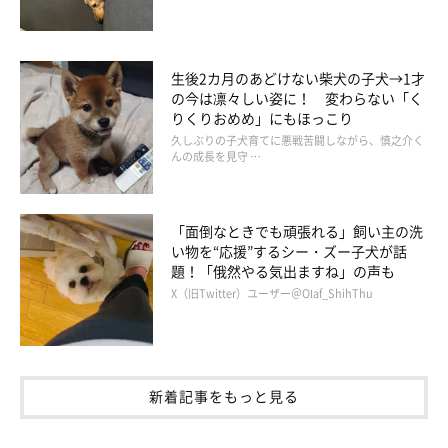
生後2カ月のあどけない柴犬の子犬→1才
の今は凛々しい姿に！ 変わらない「く
りくりおめめ」にもほっこり
久しぶりの子犬育てに悪戦苦闘しながら、慎之介く
んの成長を見守 …
「面倒なときでも頑張れる」飼い主の洗
い物を“応援”するシー・ズー子犬が話
題！「俄然やる気出ますね」の声も
X（旧Twitter）ユーザー＠Olaf_ShihThu
新着記事をもっと見る