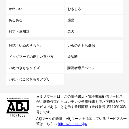
かわいい
おもしろ
あるある
感動
雑学・豆知識
柴犬
雑誌『いぬのきもち』
いぬのきもち健保
ドッグフードの正しい選び方
犬診断
いぬのきもちクイズ
購読者専用ページ
いぬ・ねこのきもちアプリ
ＡＢＪマークは、この電子書店・電子書籍配信サービス
が、著作権者からコンテンツ使用許諾を得た正規版配信サ
ービスであることを示す登録商標（登録番号 第11091003
号）です。
ABJマークの詳細、ABJマークを掲示しているサービスの一
覧はこちら→
https://aebs.or.jp/