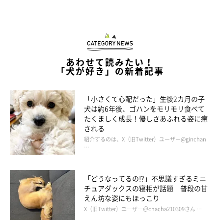
あわせて読みたい！
「犬が好き」の新着記事
「小さくて心配だった」生後2カ月の子
犬は約6年後、ゴハンをモリモリ食べて
たくましく成長！優しさあふれる姿に癒
される
紹介するのは、X（旧Twitter）ユーザー@ginchan
…
「どうなってるの!?」不思議すぎるミニ
チュアダックスの寝相が話題 普段の甘
えん坊な姿にもほっこり
X（旧Twitter）ユーザー＠chacha210309さん …