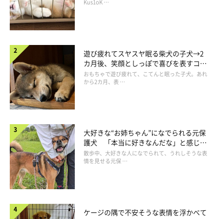
長！
Kus1oK …
遊び疲れてスヤスヤ眠る柴犬の子犬→2
カ月後、笑顔としっぽで喜びを表すコに
成長！
おもちゃで遊び疲れて、こてんと眠った子犬。あれ
から2カ月、表 …
大好きな“お姉ちゃん”になでられる元保
護犬 「本当に好きなんだな」と感じる
表情にほっこり
散歩中、大好きな人になでられて、うれしそうな表
情を見せる元保 …
ケージの隅で不安そうな表情を浮かべて