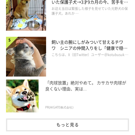
いた保護子犬→3才9カ月の今、苦手を克
服し頼もしいコに成長！
お迎え当日は緊張した様子を見せていた元野犬の保
護子犬。あれか …
飼い主の腕にしがみついて甘えるチワ
ワ シニアの仲間入りをし「健康で穏や
かな暮らしが続いてほしい」と願う
こちらは、X（旧Twitter）ユーザー＠kotubusuk …
「肉球放置」絶対やめて。 カサカサ肉球が
良くない理由、実は...
PR(AIGATE株式会社)
もっと見る