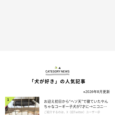
「犬が好き」の人気記事
※2026年8月更新
お迎え初日から“ヘソ天”で寝ていたやん
ちゃなコーギー子犬が7才に→ニコニ
コ“コーギースマイル”が魅力のコに成
ご紹介するのは、X（旧Twitter）ユーザー＠