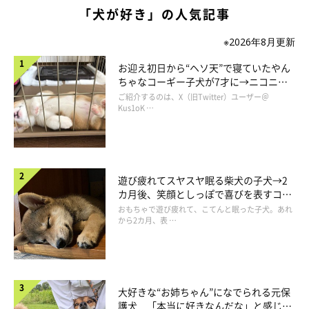
「犬が好き」の人気記事
※2026年8月更新
お迎え初日から“ヘソ天”で寝ていたやん
ちゃなコーギー子犬が7才に→ニコニ
コ“コーギースマイル”が魅力のコに成
ご紹介するのは、X（旧Twitter）ユーザー＠
長！
Kus1oK …
遊び疲れてスヤスヤ眠る柴犬の子犬→2
カ月後、笑顔としっぽで喜びを表すコに
成長！
おもちゃで遊び疲れて、こてんと眠った子犬。あれ
から2カ月、表 …
大好きな“お姉ちゃん”になでられる元保
護犬 「本当に好きなんだな」と感じる