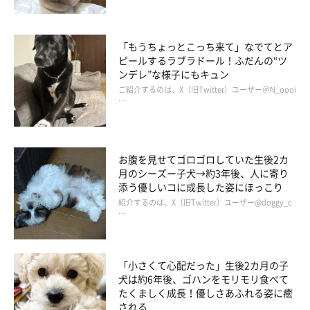
「もうちょっとこっち来て」なでてとア
ピールするラブラドール！ふだんの“ツ
ンデレ”な様子にもキュン
ご紹介するのは、X（旧Twitter）ユーザー＠N_oooi
…
お腹を見せてゴロゴロしていた生後2カ
月のシーズー子犬→約3年後、人に寄り
添う優しいコに成長した姿にほっこり
紹介するのは、X（旧Twitter）ユーザー@doggy_c
…
「小さくて心配だった」生後2カ月の子
犬は約6年後、ゴハンをモリモリ食べて
たくましく成長！優しさあふれる姿に癒
される