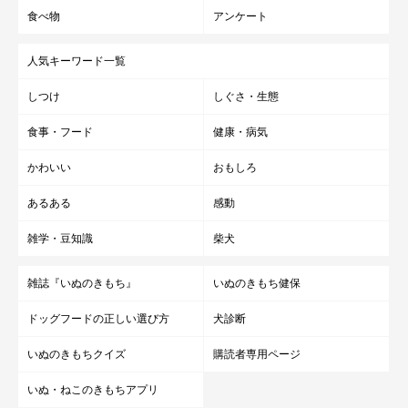
食べ物
アンケート
人気キーワード一覧
しつけ
しぐさ・生態
食事・フード
健康・病気
かわいい
おもしろ
あるある
感動
雑学・豆知識
柴犬
雑誌『いぬのきもち』
いぬのきもち健保
ドッグフードの正しい選び方
犬診断
いぬのきもちクイズ
購読者専用ページ
いぬ・ねこのきもちアプリ