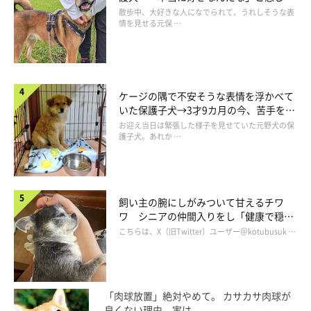
表情にほっこり
散歩中、大好きな人になでられて、うれしそうな表
情を見せる元保 …
ケージの隅で不安そうな表情を浮かべて
いた保護子犬→3才9カ月の今、苦手を克
服し頼もしいコに成長！
お迎え当日は緊張した様子を見せていた元野犬の保
護子犬。あれか …
飼い主の腕にしがみついて甘えるチワ
ワ シニアの仲間入りをし「健康で穏や
かな暮らしが続いてほしい」と願う
こちらは、X（旧Twitter）ユーザー＠kotubusuk …
「肉球放置」絶対やめて。 カサカサ肉球が
良くない理由、実は...