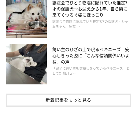
譲渡会でひとり物陰に隠れていた推定7
才の保護犬→お迎えから1年、自ら隣に
来てくつろぐ姿にほっこり
譲渡会で物陰に隠れていた推定7才の保護犬・シャ
ムちゃん。家族 …
飼い主のひざの上で眠るペキニーズ 安
心しきった姿に「こんな信頼関係いいよ
ね」の声
「完全に飼い主を信頼しきっているペキニーズ」と
してX（旧Tw …
新着記事をもっと見る