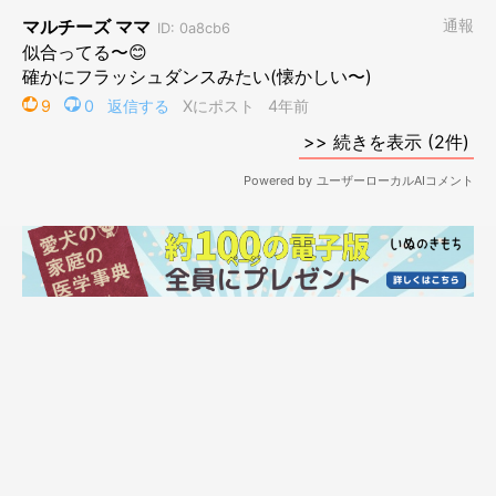
子どもの頃に流行した映画「フラッシュダンス」を思い出しまし
た。
めーが軽やかに踊ってくれたらおもしろいな。
プロフィール
よしこ 15才のパグ・めーと暮らしています。趣味は犬の漫画を
描くこと。著書に「パグまんが めー語」（河出書房新社）、
「めー先生ですよ」（幻冬舎）など。めーは食いしんぼうでよく
寝る犬です。よその人が大好き。