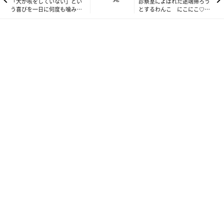
「犬が咳をしていない」とい
診察室によばれた途端帰ろう
う喜びを一日に何度も噛みし
とするわんこ にこにこ♡→
める飼い主|連載「パグ犬・め
イヤイヤの切り替えがかわい
ー」vol.141
かった！|連載「パグ犬・め
ー」vol.143