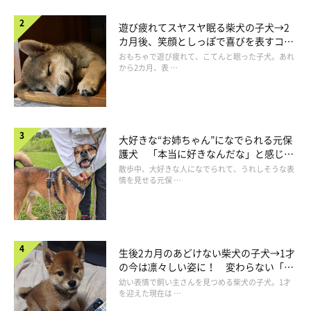
遊び疲れてスヤスヤ眠る柴犬の子犬→2
ブログ「パグ嫁と姑」
カ月後、笑顔としっぽで喜びを表すコに
成長！
おもちゃで遊び疲れて、こてんと眠った子犬。あれ
から2カ月、表 …
大好きな“お姉ちゃん”になでられる元保
護犬 「本当に好きなんだな」と感じる
表情にほっこり
散歩中、大好きな人になでられて、うれしそうな表
情を見せる元保 …
生後2カ月のあどけない柴犬の子犬→1才
の今は凛々しい姿に！ 変わらない「く
りくりおめめ」にもほっこり
幼い表情で飼い主さんを見つめる柴犬の子犬。1才
を迎えた現在は …