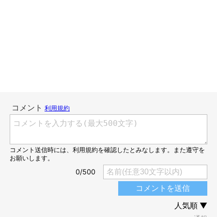
【連載】パグ犬・めー
いぬのきもちWEB MAGAZINE