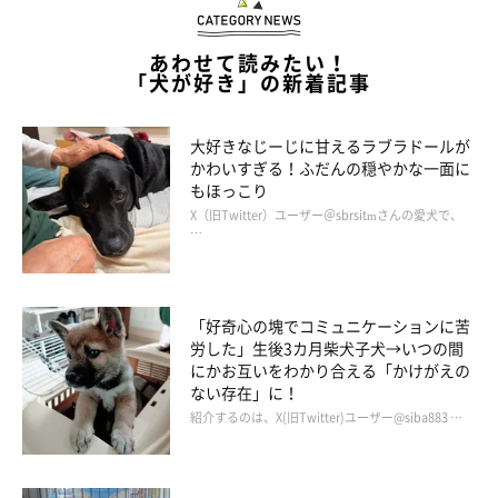
あわせて読みたい！
「犬が好き」の新着記事
大好きなじーじに甘えるラブラドールが
かわいすぎる！ふだんの穏やかな一面に
もほっこり
X（旧Twitter）ユーザー＠sbrsitmさんの愛犬で、
…
「好奇心の塊でコミュニケーションに苦
労した」生後3カ月柴犬子犬→いつの間
にかお互いをわかり合える「かけがえの
ない存在」に！
紹介するのは、X(旧Twitter)ユーザー@siba883 …