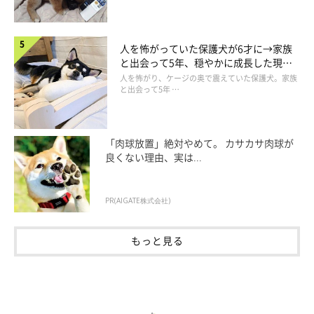
人を怖がっていた保護犬が6才に→家族
と出会って5年、穏やかに成長した現在
の姿にグッとくる
人を怖がり、ケージの奥で震えていた保護犬。家族
と出会って5年 …
「肉球放置」絶対やめて。 カサカサ肉球が
良くない理由、実は...
PR(AIGATE株式会社)
もっと見る
【連載】パグ犬・めー vol.142
いぬのきもちWEB MAGAZINE