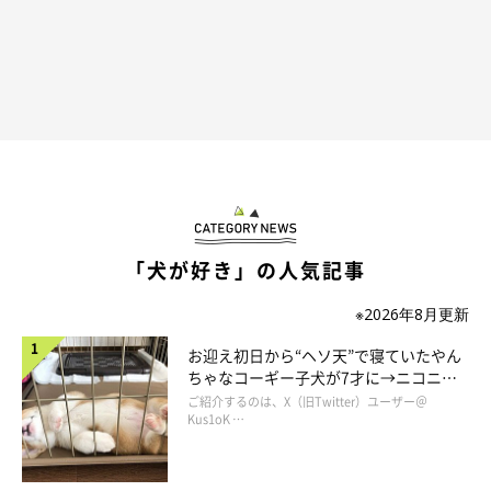
「犬が好き」の人気記事
※2026年8月更新
リンク
お迎え初日から“ヘソ天”で寝ていたやん
ちゃなコーギー子犬が7才に→ニコニ
コ“コーギースマイル”が魅力のコに成
ご紹介するのは、X（旧Twitter）ユーザー＠
長！
Kus1oK …
ツイッター（よしこ@menglish222）