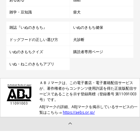
雑学・豆知識
柴犬
雑誌『いぬのきもち』
いぬのきもち健保
ドッグフードの正しい選び方
犬診断
いぬのきもちクイズ
購読者専用ページ
いぬ・ねこのきもちアプリ
ＡＢＪマークは、この電子書店・電子書籍配信サービス
が、著作権者からコンテンツ使用許諾を得た正規版配信サ
ービスであることを示す登録商標（登録番号 第11091003
号）です。
ABJマークの詳細、ABJマークを掲示しているサービスの一
覧はこちら→
https://aebs.or.jp/