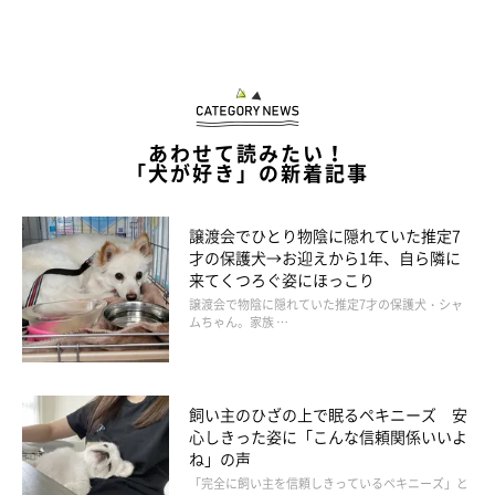
あわせて読みたい！
「犬が好き」の新着記事
譲渡会でひとり物陰に隠れていた推定7
才の保護犬→お迎えから1年、自ら隣に
来てくつろぐ姿にほっこり
譲渡会で物陰に隠れていた推定7才の保護犬・シャ
ムちゃん。家族 …
飼い主のひざの上で眠るペキニーズ 安
登場人物紹介
心しきった姿に「こんな信頼関係いいよ
ね」の声
「完全に飼い主を信頼しきっているペキニーズ」と