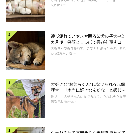
ご紹介するのは、X（旧Twitter）ユーザー＠
長！
Kus1oK …
遊び疲れてスヤスヤ眠る柴犬の子犬→2
カ月後、笑顔としっぽで喜びを表すコに
成長！
おもちゃで遊び疲れて、こてんと眠った子犬。あれ
から2カ月、表 …
てんすけの表情あれこれ
大好きな“お姉ちゃん”になでられる元保
護犬 「本当に好きなんだな」と感じる
表情にほっこり
散歩中、大好きな人になでられて、うれしそうな表
情を見せる元保 …
ケージの隅で不安そうな表情を浮かべて