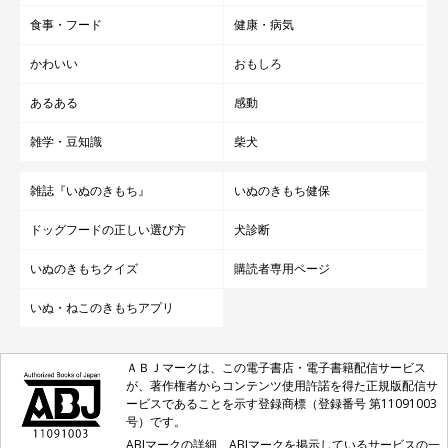
食事・フード
健康・病気
かわいい
おもしろ
あるある
感動
雑学・豆知識
柴犬
雑誌『いぬのきもち』
いぬのきもち健保
ドッグフードの正しい選び方
犬診断
いぬのきもちクイズ
購読者専用ページ
いぬ・ねこのきもちアプリ
ＡＢＪマークは、この電子書店・電子書籍配信サービス
が、著作権者からコンテンツ使用許諾を得た正規版配信サ
ービスであることを示す登録商標（登録番号 第11091003
号）です。
ABJマークの詳細、ABJマークを掲示しているサービスの一