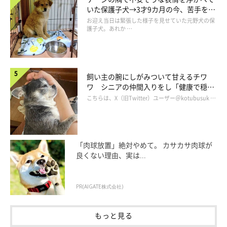
いた保護子犬→3才9カ月の今、苦手を克
服し頼もしいコに成長！
お迎え当日は緊張した様子を見せていた元野犬の保
護子犬。あれか …
飼い主の腕にしがみついて甘えるチワ
ワ シニアの仲間入りをし「健康で穏や
かな暮らしが続いてほしい」と願う
こちらは、X（旧Twitter）ユーザー＠kotubusuk …
「肉球放置」絶対やめて。 カサカサ肉球が
良くない理由、実は...
PR(AIGATE株式会社)
連載「こぐま犬てんすけ」
もっと見る
いぬのきもちWEB MAGAZINE