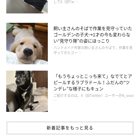
してX（旧Tw …
飼い主さんのそばで作業を見守っていた
ゴールデンの子犬→1才の今も変わらな
い“見守り隊”の姿にほっこり
ハンドメイド作家の飼い主さんのそばで、作業を見
守ってきたゴー …
「もうちょっとこっち来て」なでてとア
ピールするラブラドール！ふだんの“ツ
ンデレ”な様子にもキュン
ご紹介するのは、X（旧Twitter）ユーザー＠N_oooi
…
新着記事をもっと見る
連載「こぐま犬てんすけ」
いぬのきもちWEB MAGAZINE