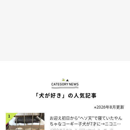
「犬と人」の対話のはずが、まるで人同士のように会話が成り立
っている！と感じるときがあります。
もちろんまだまだわからないことがあったり、
こっちの意思が伝わらなかったりする時はありますが、
自分の言いたいことを伝えたらわかってくれる、と信頼してくれ
てる気がするのがとても嬉しいのです。
これからもっともっと細かい感情を伝えてくれると嬉しいな。
私ももっと伝え方を覚えて行って、会話できることを増やしてい
きたいです。
「犬が好き」の人気記事
※2026年8月更新
お迎え初日から“ヘソ天”で寝ていたやん
ちゃなコーギー子犬が7才に→ニコニ
コ“コーギースマイル”が魅力のコに成