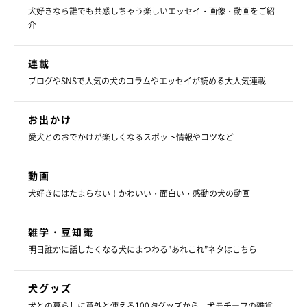
連載とは別の漫画が載っています。
犬好きなら誰でも共感しちゃう楽しいエッセイ・画像・動画をご紹
・ブログ「こぐま犬と散歩〜元保護犬の漫画日記〜」
介
https://suzumetengu.hatenablog.com/
連載
写真や動画、日常の生活が載っています。
ブログやSNSで人気の犬のコラムやエッセイが読める大人気連載
・ツイッター：
@kogumaken
・Instagram：
@suzumetengu
お出かけ
愛犬とのおでかけが楽しくなるスポット情報やコツなど
動画
犬好きにはたまらない！かわいい・面白い・感動の犬の動画
雑学・豆知識
明日誰かに話したくなる犬にまつわる”あれこれ”ネタはこちら
犬グッズ
犬との暮らしに意外と使える100均グッズから、犬モチーフの雑貨