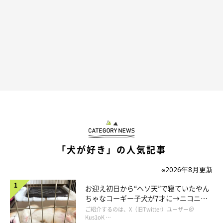
「犬が好き」の人気記事
あまりにも娘の手の上で気持ちよさそうにしているので、娘も手
※2026年8月更新
をどけようか悩んでいたそうです。
お迎え初日から“ヘソ天”で寝ていたやん
私が「そっと手を抜けば大丈夫だよ」と言うと、慎重に手をタロ
ちゃなコーギー子犬が7才に→ニコニ
さんの下から抜いた娘。
コ“コーギースマイル”が魅力のコに成
ご紹介するのは、X（旧Twitter）ユーザー＠
タロさんは動じず、寝たままです。
長！
Kus1oK …