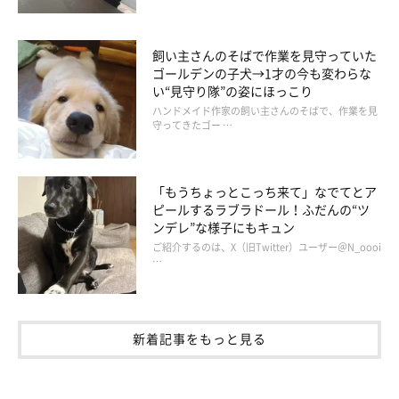
飼い主さんのそばで作業を見守っていた
また乗ってきた！
ゴールデンの子犬→1才の今も変わらな
い“見守り隊”の姿にほっこり
ハンドメイド作家の飼い主さんのそばで、作業を見
守ってきたゴー …
「もうちょっとこっち来て」なでてとア
ピールするラブラドール！ふだんの“ツ
ンデレ”な様子にもキュン
ご紹介するのは、X（旧Twitter）ユーザー＠N_oooi
…
新着記事をもっと見る