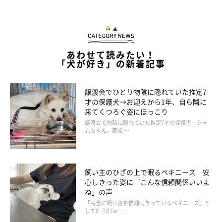
やっと解放された娘！そのまま安心してゴロンと横になりまし
た。
しかし、すぐにその上からタロさんが顎を乗せてきました。
あわせて読みたい！
また捕まってしまった娘･･･
「犬が好き」の新着記事
譲渡会でひとり物陰に隠れていた推定7
才の保護犬→お迎えから1年、自ら隣に
来てくつろぐ姿にほっこり
譲渡会で物陰に隠れていた推定7才の保護犬・シャ
ムちゃん。家族 …
飼い主のひざの上で眠るペキニーズ 安
心しきった姿に「こんな信頼関係いいよ
ね」の声
「完全に飼い主を信頼しきっているペキニーズ」と
してX（旧Tw …