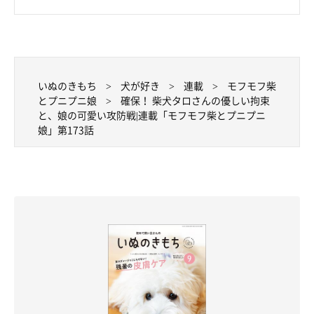
いぬのきもち
犬が好き
連載
モフモフ柴
このように、ゆっくり優しく退こうと頑張っている娘ですが、そ
とプニプニ娘
確保！ 柴犬タロさんの優しい拘束
と、娘の可愛い攻防戦|連載「モフモフ柴とプニプニ
んなことはお構いなしにタロさんはまたすぐに娘に乗っているの
娘」第173話
でした。