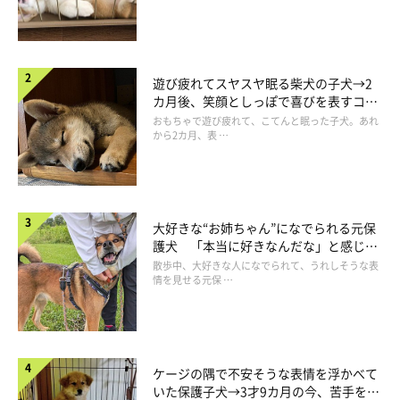
遊び疲れてスヤスヤ眠る柴犬の子犬→2
カ月後、笑顔としっぽで喜びを表すコに
成長！
おもちゃで遊び疲れて、こてんと眠った子犬。あれ
から2カ月、表 …
大好きな“お姉ちゃん”になでられる元保
護犬 「本当に好きなんだな」と感じる
表情にほっこり
散歩中、大好きな人になでられて、うれしそうな表
情を見せる元保 …
抜け出し成功！
ケージの隅で不安そうな表情を浮かべて
いた保護子犬→3才9カ月の今、苦手を克