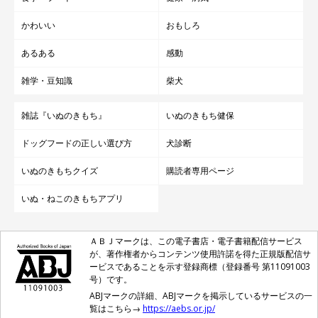
かわいい
おもしろ
あるある
感動
雑学・豆知識
柴犬
雑誌『いぬのきもち』
いぬのきもち健保
ドッグフードの正しい選び方
犬診断
いぬのきもちクイズ
購読者専用ページ
いぬ・ねこのきもちアプリ
ＡＢＪマークは、この電子書店・電子書籍配信サービス
が、著作権者からコンテンツ使用許諾を得た正規版配信サ
ービスであることを示す登録商標（登録番号 第11091003
号）です。
ABJマークの詳細、ABJマークを掲示しているサービスの一
覧はこちら→
https://aebs.or.jp/