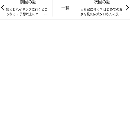
前回の話
次回の話
一覧
柴犬とハイキングに行くとこ
犬も家に付く？ はじめてのお
うなる？ 予想以上にハードな
家を見た柴犬タロさんの反応|
柴距離ハイキング|連載「モフ
連載「モフモフ柴とプニプニ
モフ柴とプニプニ娘」第172話
娘」第174話
タロさんが娘に乗られてる?