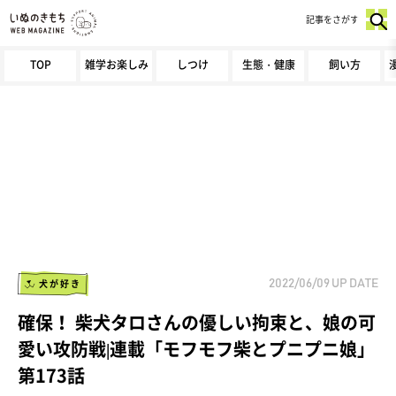
記事をさがす
TOP
雑学お楽しみ
しつけ
生態・健康
飼い方
犬が好き
2022/06/09
UP DATE
確保！ 柴犬タロさんの優しい拘束と、娘の可
愛い攻防戦|連載「モフモフ柴とプニプニ娘」
第173話