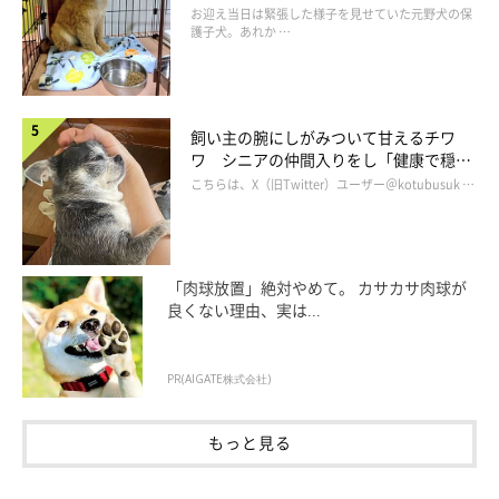
服し頼もしいコに成長！
お迎え当日は緊張した様子を見せていた元野犬の保
護子犬。あれか …
飼い主の腕にしがみついて甘えるチワ
ワ シニアの仲間入りをし「健康で穏や
かな暮らしが続いてほしい」と願う
こちらは、X（旧Twitter）ユーザー＠kotubusuk …
「肉球放置」絶対やめて。 カサカサ肉球が
良くない理由、実は...
PR(AIGATE株式会社)
もっと見る