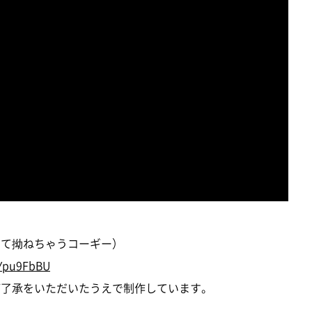
なくて拗ねちゃうコーギー）
RYpu9FbBU
にご了承をいただいたうえで制作しています。