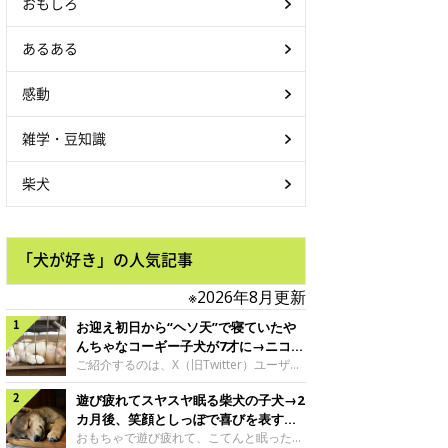
おもしろ
あるある
感動
雑学・豆知識
柴犬
「犬が好き」の人気記事
※2026年8月更新
お迎え初日から“ヘソ天”で寝ていたや
んちゃなコーギー子犬が7才に→ニコニ
コ“コーギースマイル”が魅力のコに成
ご紹介するのは、X（旧Twitter）ユーザー
＠Kus1oKg2vsgdWS2さんの愛犬でウェル
長！
遊び疲れてスヤスヤ眠る柴犬の子犬→2
シュ・コーギー・ペンブロークの神楽ちゃ
ん。今年の8月で7才になるという神楽ちゃ
カ月後、笑顔としっぽで喜びを表すコ
んですが、いったいどんな子犬時代を過ご
に成長！
おもちゃで遊び疲れて、こてんと眠った子