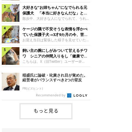
したのでしょうか。今回は、神楽ちゃんの
犬。あれから2カ月、表情や行動にさまざ
成長を飼い主さんと振り返ります！神楽ち
大好きな“お姉ちゃん”になでられる元
まな変化が見られるようになりました。遊
ゃんの成長について聞いた！お迎えから数
び疲れて眠る生後2カ月のなっちゃん遊び
保護犬 「本当に好きなんだな」と感
日後の神楽ちゃん（撮影時生後2カ月）＠
疲れた様子のなっちゃん。@Pkndg_紹介
じる表情にほっこり
散歩中、大好きな人になでられて、うれし
Kus1oKg2vsgdWS2――お迎え当初の神楽
するのは、X（旧Twitter）ユーザー
そうな表情を見せる元保護犬。甘えるよう
ちゃんの様子について教えてください。飼
@Pkndg_さんの愛犬・なっちゃん（取材
ケージの隅で不安そうな表情を浮かべ
な姿に、見ているこちらまでほっこりしま
い主さん： 「お迎え当日から“ヘソ天”で寝
時、生後4カ月／柴犬）。こちらの写真
す。大好きな“お姉ちゃん”に甘える小次郎
ていた保護子犬→3才9カ月の今、苦手
るようなコでし
は、なっちゃんが生後2カ月のころに撮影
くん妹さんになでてもらい、うれしそうな
を克服し頼もしいコに成長！
お迎え当日は緊張した様子を見せていた元
された一枚です。この日、なっちゃんは家
表情を見せる小次郎くん（2026年6月撮
野犬の保護子犬。あれから約3年半、苦手
族と一緒におもちゃで遊んでいました。た
影）。@mika_Jimmy紹介するのは、X（旧
飼い主の腕にしがみついて甘えるチワ
だったことを一つひとつ克服し、家族に寄
くさん遊んで疲れたのか、その後は眠り始
Twitter）ユーザー@mika_Jimmyさんの愛
り添う姿を見せています。お迎え当日、ケ
ワ シニアの仲間入りをし「健康で穏
めたそうです。眠るなっちゃん。
犬・小次郎くん（撮影時5才）。こちら
ージの隅で不安そうにお迎え当日のシルビ
やかな暮らしが続いてほしい」と願う
こちらは、X（旧Twitter）ユーザー＠
@Pkndg_
は、飼い主さんの妹さんと一緒に散歩をし
アちゃん。@nemonemotos今回紹介する
kotubusuke617さんが投稿した写真。写
たときに撮影したという一枚です。この
のは、X（旧Twitter）ユーザー
っているのは、愛犬でチワワのつぶしゃん
稲盛氏に論破・叱責され目が覚めた。
日、飼い主さんは実家から自宅へ帰る途
@nemonemotosさんの愛犬・シルビアち
（本名：こつぶちゃん）です。飼い主さん
経営者がバランスすべき2つの背反
中、妹さんと公園で待ち合わせ
ゃん（撮影当時、生後推定2カ月）。飼い
の腕にしがみつくつぶしゃん（撮影時6
主さんが「#最初に撮った一枚」として投
才）＠kotubusuke617撮影当時の状況に
PR(ビズヒント)
稿した写真には、ケージの隅で不安そうな
ついて伺うと、飼い主さんはこう教えてく
Recommended by
表情を浮かべるシルビアちゃんの姿が写っ
れました。飼い主さん： 「ある休日のこ
ていました。こちらは、保護犬だったシル
とです。私がソファに座った途端にひざの
上にのってきたので、そのままなでながら
もっと見る
テレビを見ていたのですが、微動だにしな
いので気になって見てみると、腕にしがみ
つくような形で気持ちよさそうに