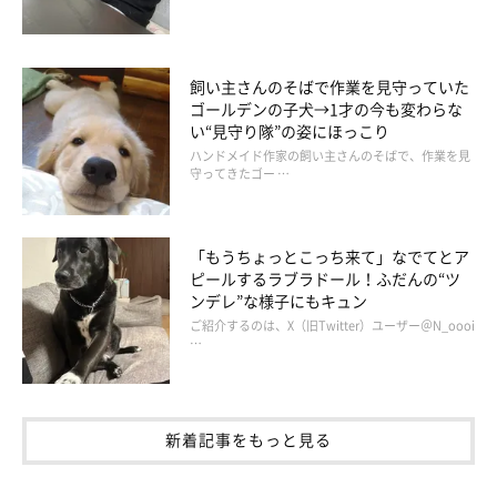
飼い主さんのそばで作業を見守っていた
ゴールデンの子犬→1才の今も変わらな
い“見守り隊”の姿にほっこり
ハンドメイド作家の飼い主さんのそばで、作業を見
守ってきたゴー …
「もうちょっとこっち来て」なでてとア
ピールするラブラドール！ふだんの“ツ
ンデレ”な様子にもキュン
ご紹介するのは、X（旧Twitter）ユーザー＠N_oooi
…
新着記事をもっと見る