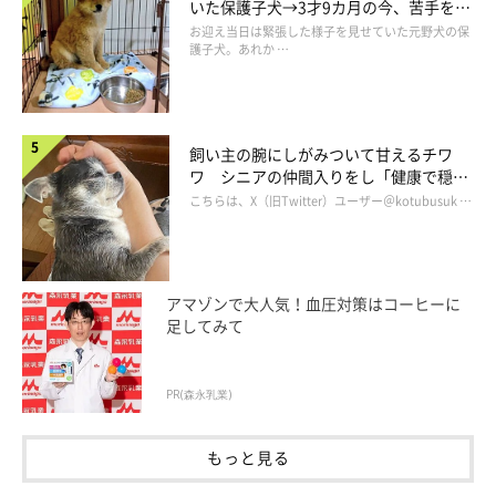
いた保護子犬→3才9カ月の今、苦手を克
服し頼もしいコに成長！
お迎え当日は緊張した様子を見せていた元野犬の保
護子犬。あれか …
飼い主の腕にしがみついて甘えるチワ
ワ シニアの仲間入りをし「健康で穏や
かな暮らしが続いてほしい」と願う
こちらは、X（旧Twitter）ユーザー＠kotubusuk …
アマゾンで大人気！血圧対策はコーヒーに
足してみて
PR(森永乳業)
もっと見る