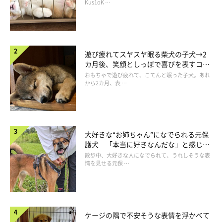
長！
Kus1oK …
遊び疲れてスヤスヤ眠る柴犬の子犬→2
カ月後、笑顔としっぽで喜びを表すコに
成長！
おもちゃで遊び疲れて、こてんと眠った子犬。あれ
から2カ月、表 …
大好きな“お姉ちゃん”になでられる元保
護犬 「本当に好きなんだな」と感じる
表情にほっこり
散歩中、大好きな人になでられて、うれしそうな表
情を見せる元保 …
ケージの隅で不安そうな表情を浮かべて