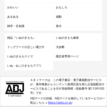
かわいい
おもしろ
あるある
感動
雑学・豆知識
柴犬
雑誌『いぬのきもち』
いぬのきもち健保
ドッグフードの正しい選び方
犬診断
いぬのきもちクイズ
購読者専用ページ
いぬ・ねこのきもちアプリ
ＡＢＪマークは、この電子書店・電子書籍配信サービス
が、著作権者からコンテンツ使用許諾を得た正規版配信サ
ービスであることを示す登録商標（登録番号 第11091003
号）です。
ABJマークの詳細、ABJマークを掲示しているサービスの一
覧はこちら→
https://aebs.or.jp/