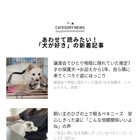
あわせて読みたい！
「犬が好き」の新着記事
譲渡会でひとり物陰に隠れていた推定7
才の保護犬→お迎えから1年、自ら隣に
来てくつろぐ姿にほっこり
譲渡会で物陰に隠れていた推定7才の保護犬・シャ
ムちゃん。家族 …
飼い主のひざの上で眠るペキニーズ 安
心しきった姿に「こんな信頼関係いいよ
ね」の声
「完全に飼い主を信頼しきっているペキニーズ」と
してX（旧Tw …