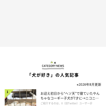
「犬が好き」の人気記事
※2026年8月更新
お迎え初日から“ヘソ天”で寝ていたやん
ちゃなコーギー子犬が7才に→ニコニ
コ“コーギースマイル”が魅力のコに成
ご紹介するのは、X（旧Twitter）ユーザー＠