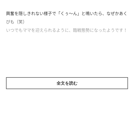
興奮を隠しきれない様子で「くぅ～ん」と鳴いたら、なぜかあく
びも（笑）
いつでもママを迎えられるように、臨戦態勢になったようです！
そして、ついにママが帰宅！
ケージを開けてもらうと、ムギちゃんは一目散に飛び出します。
感情を爆発させ、ぴょんぴょんしながらママをお出迎えするので
した♡
全文を読む