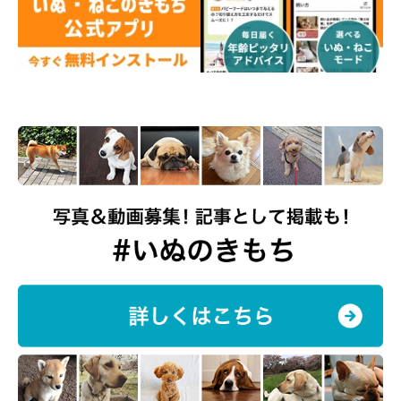
@kinako20210216
甘えん坊で常に飼い主さんのそばから離れないきなこちゃんは、
なでられるのが大好き。飼い主さんが「癒された〜」と感じた瞬
間があったといいます。
飼い主さん：
「仕事中は足元か膝上、真横で必ずくつろいでいます（笑） キ
ーボードを打つ腕にあご乗せは毎日のこと、ふと見るとひっくり
返ってへそ天し、なでてアピールをしています。
なでるのをやめると、小さく『ワン！』や『クーン』、遠吠えや
猫のような鳴き声など、さまざまなレパートリーでアピールして