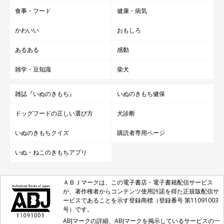
食事・フード
健康・病気
かわいい
おもしろ
あるある
感動
雑学・豆知識
柴犬
雑誌『いぬのきもち』
いぬのきもち健保
ドッグフードの正しい選び方
犬診断
いぬのきもちクイズ
購読者専用ページ
いぬ・ねこのきもちアプリ
ＡＢＪマークは、この電子書店・電子書籍配信サービス
が、著作権者からコンテンツ使用許諾を得た正規版配信サ
ービスであることを示す登録商標（登録番号 第11091003
号）です。
ABJマークの詳細、ABJマークを掲示しているサービスの一