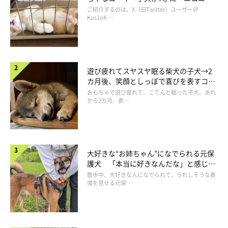
コ“コーギースマイル”が魅力のコに成
ご紹介するのは、X（旧Twitter）ユーザー＠
長！
Kus1oK …
「極悪」はレアな表情？
遊び疲れてスヤスヤ眠る柴犬の子犬→2
カ月後、笑顔としっぽで喜びを表すコに
成長！
おもちゃで遊び疲れて、こてんと眠った子犬。あれ
から2カ月、表 …
大好きな“お姉ちゃん”になでられる元保
護犬 「本当に好きなんだな」と感じる
表情にほっこり
散歩中、大好きな人になでられて、うれしそうな表
情を見せる元保 …