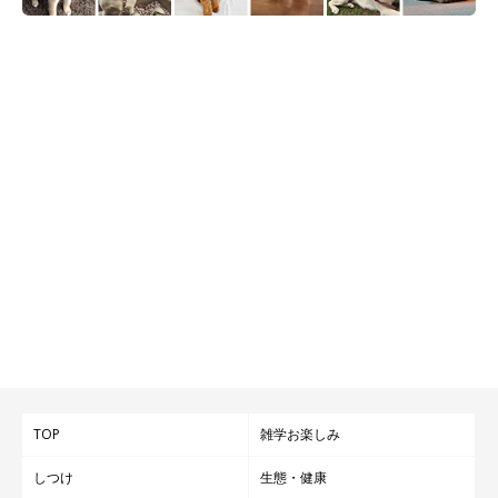
くるので、一度なでたらキリがありません（笑）」
@kinako20210216
TOP
雑学お楽しみ
しつけ
生態・健康
こんなにも可愛らしいからこそ、「極悪」になったときには思わ