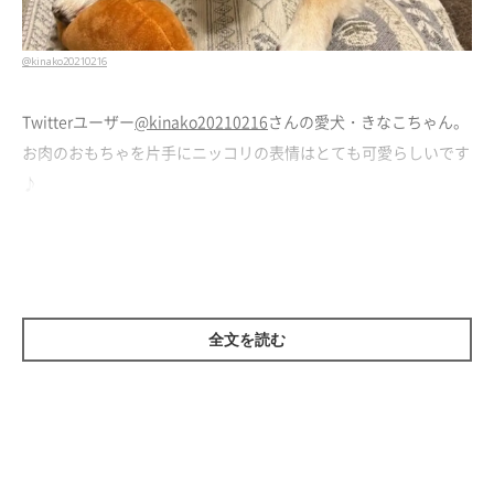
@kinako20210216
Twitterユーザー
@kinako20210216
さんの愛犬・きなこちゃん。
お肉のおもちゃを片手にニッコリの表情はとても可愛らしいです
♪
しかし、あくびをしたタイミングだけ「極悪犬」になってしまう
ようで…
全文を読む
怖い顔に…？