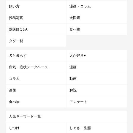
ず笑ってしまいますね。きなこちゃんは今日も大好きな飼い主さ
飼い方
漫画・コラム
んにべったりと甘えて、幸せな一日を過ごしていることでしょう
投稿写真
犬図鑑
♪
獣医師Q&A
食べ物
YouTube｜柴犬きなこと道産子夫婦
タグ一覧
犬と暮らす
犬が好き♥
Instagram｜@shibainu_kinako216
病気・症状データベース
漫画
写真提供・取材協力／Twitter（
@kinako20210216
さん）
コラム
動画
※この記事は投稿者さまにご了承をいただいたうえで制作してい
画像
解説
ます。
取材・文／二宮ねこむ
食べ物
アンケート
人気キーワード一覧
しつけ
しぐさ・生態