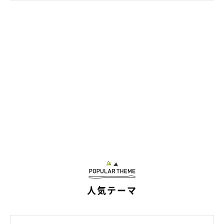
@kinako20210216
表情がとても豊かだという、きなこちゃん。散歩は大好きなので
すが、ハーネスをつけるのが嫌なようで、ハーネスをつけると明
らかに哀しい表情になるのだとか。しかし、散歩が始まるとやっ
人気テーマ
ぱりニコニコになるとのこと（笑）