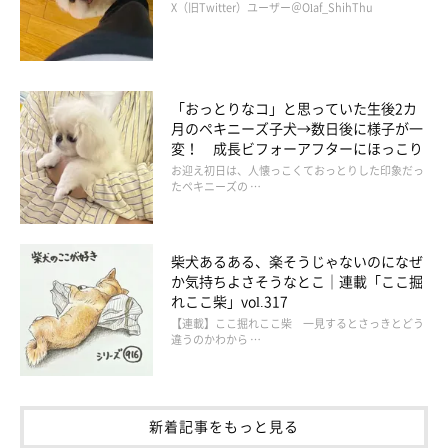
X（旧Twitter）ユーザー＠Olaf_ShihThu
「おっとりなコ」と思っていた生後2カ
@kinako20210216
月のペキニーズ子犬→数日後に様子が一
変！ 成長ビフォーアフターにほっこり
お迎え初日は、人懐っこくておっとりした印象だっ
のんびり屋さんで、人懐っこく甘えん坊な性格のきなこちゃん。
たペキニーズの …
犬も人も大好きで、お散歩中にすれ違う人に「なでて〜」と毎回
アピールをしに行くほどなのだとか。
柴犬あるある、楽そうじゃないのになぜ
か気持ちよさそうなとこ｜連載「ここ掘
また、優しい一面もあるそうで、飼い主さんが体調が悪くなって
れここ柴」vol.317
横たわっていると、寄り添ってきてくれることもあるのだそうで
【連載】ここ掘れここ柴 一見するとさっきとどう
す。
違うのかわから …
新着記事をもっと見る