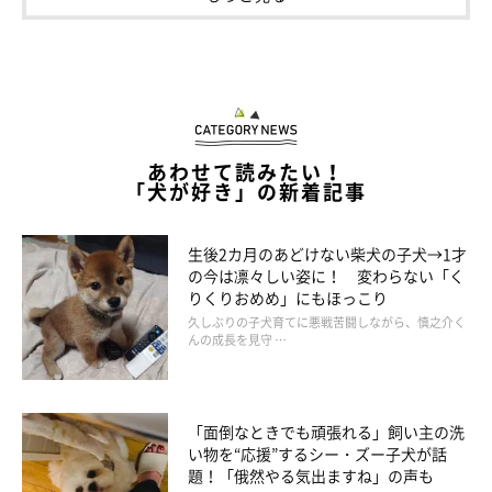
あわせて読みたい！
「犬が好き」の新着記事
きなこちゃんはどんなコ？
生後2カ月のあどけない柴犬の子犬→1才
の今は凛々しい姿に！ 変わらない「く
りくりおめめ」にもほっこり
久しぶりの子犬育てに悪戦苦闘しながら、慎之介く
んの成長を見守 …
「面倒なときでも頑張れる」飼い主の洗
い物を“応援”するシー・ズー子犬が話
題！「俄然やる気出ますね」の声も