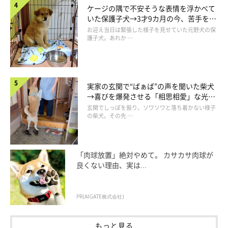
@kinako20210216
ケージの隅で不安そうな表情を浮かべて
いた保護子犬→3才9カ月の今、苦手を克
服し頼もしいコに成長！
お迎え当日は緊張した様子を見せていた元野犬の保
普段は優しい顔、まったり顔と言われることが多いため、この表
護子犬。あれか …
情を見たときは
「新鮮な気持ちになりました（笑）」
と話す飼い
主さん。
実家の玄関で“ばぁば”の声を聞いた柴犬
いつもは「カウッ」と声を出してあくびをして、寄り添ってきた
→喜びを爆発させる「相思相愛」な光景
り、頭を擦り付けてまったりすることが多いとのこと。今回のこ
にほっこり
玄関でしっぽを振り、ソワソワと落ち着かない様子
の柴犬。その先 …
の表情は激レアだったのかもしれません。
「肉球放置」絶対やめて。 カサカサ肉球が
良くない理由、実は...
PR(AIGATE株式会社)
もっと見る