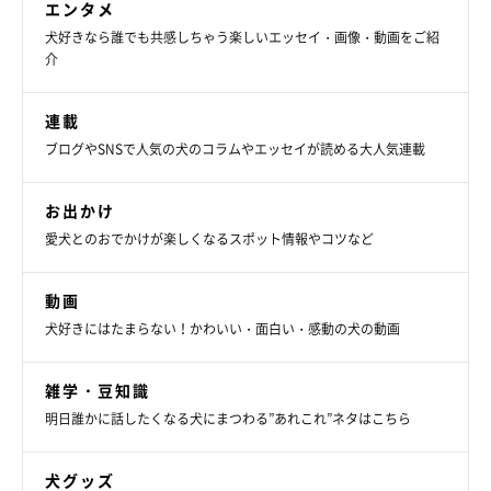
エンタメ
犬好きなら誰でも共感しちゃう楽しいエッセイ・画像・動画をご紹
介
連載
ブログやSNSで人気の犬のコラムやエッセイが読める大人気連載
お出かけ
愛犬とのおでかけが楽しくなるスポット情報やコツなど
動画
犬好きにはたまらない！かわいい・面白い・感動の犬の動画
@kinako20210216
雑学・豆知識
哀しそうな顔をしたり、ニコニコ顔になることもあれば、ぼーっ
明日誰かに話したくなる犬にまつわる”あれこれ”ネタはこちら
としているときには「力が抜けた顔」をするそうで、きなこちゃ
んはいろいろな表情を飼い主さんに見せてくれています。
犬グッズ