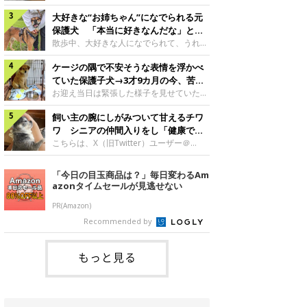
したのでしょうか。今回は、神楽ちゃんの
犬。あれから2カ月、表情や行動にさまざ
成長を飼い主さんと振り返ります！神楽ち
大好きな“お姉ちゃん”になでられる元
まな変化が見られるようになりました。遊
ゃんの成長について聞いた！お迎えから数
び疲れて眠る生後2カ月のなっちゃん遊び
保護犬 「本当に好きなんだな」と感
日後の神楽ちゃん（撮影時生後2カ月）＠
疲れた様子のなっちゃん。@Pkndg_紹介
じる表情にほっこり
散歩中、大好きな人になでられて、うれし
Kus1oKg2vsgdWS2――お迎え当初の神楽
するのは、X（旧Twitter）ユーザー
そうな表情を見せる元保護犬。甘えるよう
ちゃんの様子について教えてください。飼
@Pkndg_さんの愛犬・なっちゃん（取材
ケージの隅で不安そうな表情を浮かべ
な姿に、見ているこちらまでほっこりしま
い主さん： 「お迎え当日から“ヘソ天”で寝
時、生後4カ月／柴犬）。こちらの写真
す。大好きな“お姉ちゃん”に甘える小次郎
ていた保護子犬→3才9カ月の今、苦手
るようなコでし
は、なっちゃんが生後2カ月のころに撮影
くん妹さんになでてもらい、うれしそうな
を克服し頼もしいコに成長！
お迎え当日は緊張した様子を見せていた元
された一枚です。この日、なっちゃんは家
表情を見せる小次郎くん（2026年6月撮
野犬の保護子犬。あれから約3年半、苦手
族と一緒におもちゃで遊んでいました。た
影）。@mika_Jimmy紹介するのは、X（旧
飼い主の腕にしがみついて甘えるチワ
だったことを一つひとつ克服し、家族に寄
くさん遊んで疲れたのか、その後は眠り始
Twitter）ユーザー@mika_Jimmyさんの愛
り添う姿を見せています。お迎え当日、ケ
ワ シニアの仲間入りをし「健康で穏
めたそうです。眠るなっちゃん。
犬・小次郎くん（撮影時5才）。こちら
ージの隅で不安そうにお迎え当日のシルビ
やかな暮らしが続いてほしい」と願う
こちらは、X（旧Twitter）ユーザー＠
@Pkndg_
は、飼い主さんの妹さんと一緒に散歩をし
アちゃん。@nemonemotos今回紹介する
kotubusuke617さんが投稿した写真。写
たときに撮影したという一枚です。この
のは、X（旧Twitter）ユーザー
っているのは、愛犬でチワワのつぶしゃん
「今日の目玉商品は？」毎日変わるAm
日、飼い主さんは実家から自宅へ帰る途
@nemonemotosさんの愛犬・シルビアち
（本名：こつぶちゃん）です。飼い主さん
azonタイムセールが見逃せない
中、妹さんと公園で待ち合わせ
ゃん（撮影当時、生後推定2カ月）。飼い
の腕にしがみつくつぶしゃん（撮影時6
主さんが「#最初に撮った一枚」として投
才）＠kotubusuke617撮影当時の状況に
PR(Amazon)
稿した写真には、ケージの隅で不安そうな
ついて伺うと、飼い主さんはこう教えてく
Recommended by
表情を浮かべるシルビアちゃんの姿が写っ
れました。飼い主さん： 「ある休日のこ
ていました。こちらは、保護犬だったシル
とです。私がソファに座った途端にひざの
上にのってきたので、そのままなでながら
もっと見る
テレビを見ていたのですが、微動だにしな
いので気になって見てみると、腕にしがみ
つくような形で気持ちよさそうに