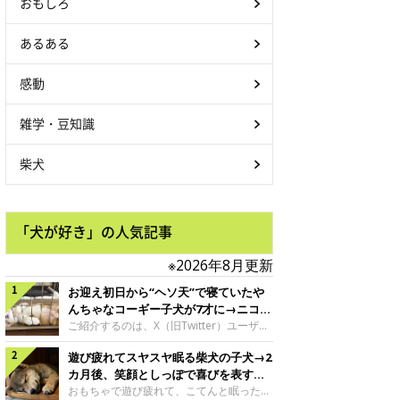
おもしろ
あるある
感動
雑学・豆知識
柴犬
「犬が好き」の人気記事
※2026年8月更新
お迎え初日から“ヘソ天”で寝ていたや
んちゃなコーギー子犬が7才に→ニコニ
コ“コーギースマイル”が魅力のコに成
ご紹介するのは、X（旧Twitter）ユーザー
＠Kus1oKg2vsgdWS2さんの愛犬でウェル
長！
遊び疲れてスヤスヤ眠る柴犬の子犬→2
シュ・コーギー・ペンブロークの神楽ちゃ
ん。今年の8月で7才になるという神楽ちゃ
カ月後、笑顔としっぽで喜びを表すコ
んですが、いったいどんな子犬時代を過ご
に成長！
おもちゃで遊び疲れて、こてんと眠った子