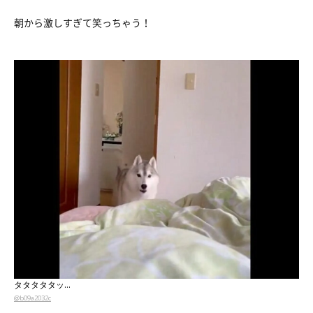
朝から激しすぎて笑っちゃう！
タタタタタッ…
@b09a2032c