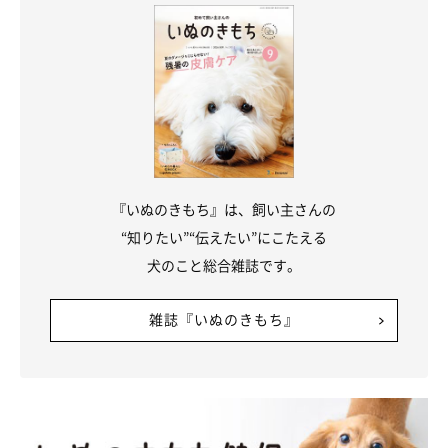
『いぬのきもち』は、飼い主さんの
“知りたい”“伝えたい”にこたえる
犬のこと総合雑誌です。
雑誌『いぬのきもち』