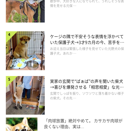
表情にほっこり
散歩中、大好きな人になでられて、うれしそうな表
情を見せる元保 …
「起きてって言ってるでしょ！！」
@b09a2032c
ケージの隅で不安そうな表情を浮かべて
ベッドの上で体を
クルッ
と回転させて…
いた保護子犬→3才9カ月の今、苦手を克
服し頼もしいコに成長！
お迎え当日は緊張した様子を見せていた元野犬の保
護子犬。あれか …
実家の玄関で“ばぁば”の声を聞いた柴犬
→喜びを爆発させる「相思相愛」な光景
にほっこり
玄関でしっぽを振り、ソワソワと落ち着かない様子
の柴犬。その先 …
「肉球放置」絶対やめて。 カサカサ肉球が
良くない理由、実は...