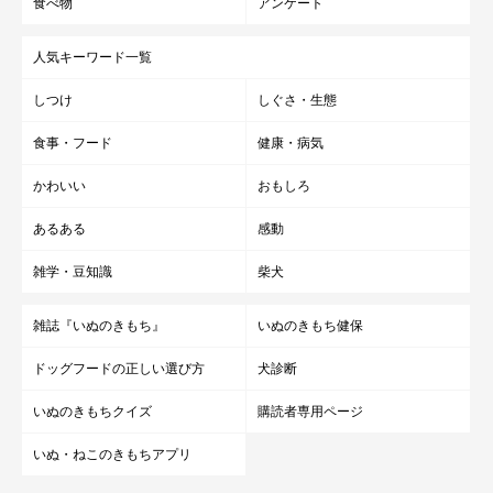
食べ物
アンケート
人気キーワード一覧
しつけ
しぐさ・生態
食事・フード
健康・病気
かわいい
おもしろ
あるある
感動
雑学・豆知識
柴犬
雑誌『いぬのきもち』
いぬのきもち健保
ドッグフードの正しい選び方
犬診断
いぬのきもちクイズ
購読者専用ページ
いぬ・ねこのきもちアプリ