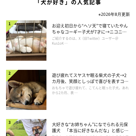
「犬が好き」の人気記事
※2026年8月更新
圧のかけ方が激しい
お迎え初日から“ヘソ天”で寝ていたやん
ちゃなコーギー子犬が7才に→ニコニ
コ“コーギースマイル”が魅力のコに成
ご紹介するのは、X（旧Twitter）ユーザー＠
長！
Kus1oK …
遊び疲れてスヤスヤ眠る柴犬の子犬→2
カ月後、笑顔としっぽで喜びを表すコに
成長！
おもちゃで遊び疲れて、こてんと眠った子犬。あれ
から2カ月、表 …
大好きな“お姉ちゃん”になでられる元保
護犬 「本当に好きなんだな」と感じる