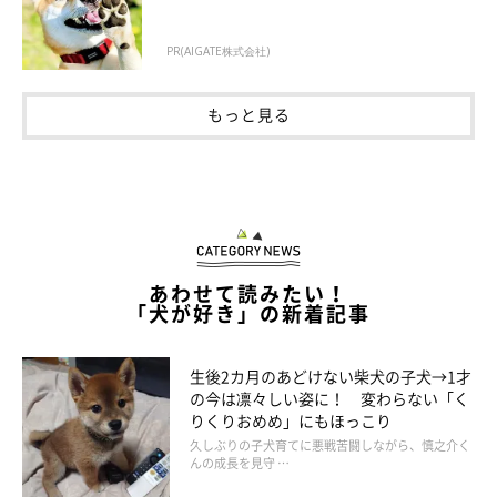
PR(AIGATE株式会社)
@b09a2032c
もっと見る
飼い主さんの体の上に
どーーーん
と乗っかるのでした（笑） ユ
キちゃん、朝から激しすぎる…。これは二度寝なんかできません
ね！
あわせて読みたい！
なんとしてでも飼い主さんの二度寝を阻止したいユキちゃん。愛
「犬が好き」の新着記事
らしい行動には、
「ジャンプの仕方からもう可愛いが止まらない
です」「ヤバい可愛すぎ！愛されてるのがわかります！」「ぴょ
生後2カ月のあどけない柴犬の子犬→1才
ーんのジャンプめちゃくちゃかわいい」「俺もユキちゃんに起こ
の今は凛々しい姿に！ 変わらない「く
されてみたい」「なんと優秀な目覚まし犬なんだ」
などとコメン
りくりおめめ」にもほっこり
久しぶりの子犬育てに悪戦苦闘しながら、慎之介く
トが！ 16.4万件以上の「いいね」がつき、話題になっていまし
んの成長を見守 …
た。