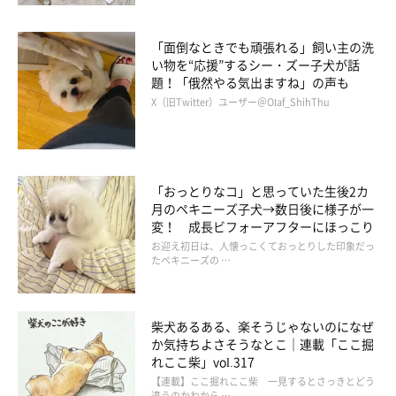
「面倒なときでも頑張れる」飼い主の洗
い物を“応援”するシー・ズー子犬が話
二度寝は許さない犬🐶
pic.twitter.com/SEqEFRadO4
題！「俄然やる気出ますね」の声も
— かもしか (@b09a2032c)
November 25, 2022
X（旧Twitter）ユーザー＠Olaf_ShihThu
「おっとりなコ」と思っていた生後2カ
掲載協力／Twitter（
@b09a2032c
さん）
月のペキニーズ子犬→数日後に様子が一
※この記事は投稿者さまにご了承をいただいたうえで制作してい
変！ 成長ビフォーアフターにほっこり
お迎え初日は、人懐っこくておっとりした印象だっ
ます。
たペキニーズの …
文／雨宮カイ
柴犬あるある、楽そうじゃないのになぜ
か気持ちよさそうなとこ｜連載「ここ掘
れここ柴」vol.317
【連載】ここ掘れここ柴 一見するとさっきとどう
違うのかわから …