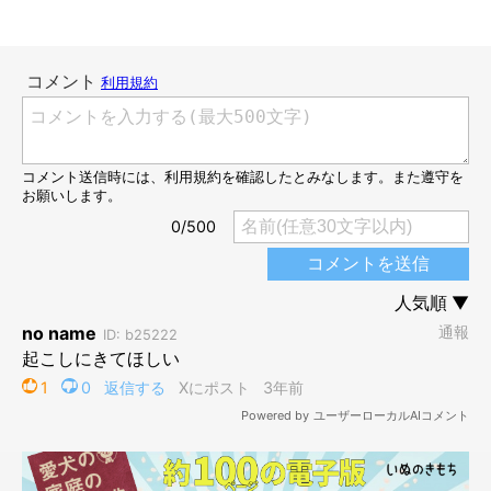
シュタッ！
@b09a2032c
カッコよく着地をして、
この表情（笑）
「いつまで寝ている
の！ 起きて！」
と訴えるかのように、飼い主さんのことを見つ