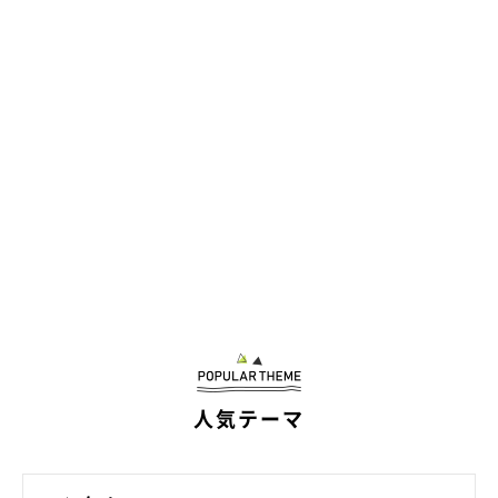
いぬのきもちweb
人気テーマ
※Webカメラで撮影した画像