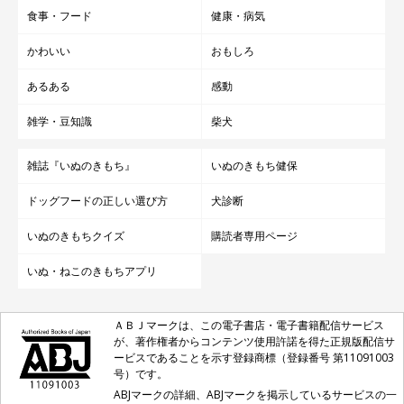
食事・フード
健康・病気
かわいい
おもしろ
あるある
感動
雑学・豆知識
柴犬
雑誌『いぬのきもち』
いぬのきもち健保
ドッグフードの正しい選び方
犬診断
いぬのきもちクイズ
購読者専用ページ
いぬ・ねこのきもちアプリ
ＡＢＪマークは、この電子書店・電子書籍配信サービス
が、著作権者からコンテンツ使用許諾を得た正規版配信サ
ービスであることを示す登録商標（登録番号 第11091003
号）です。
ABJマークの詳細、ABJマークを掲示しているサービスの一