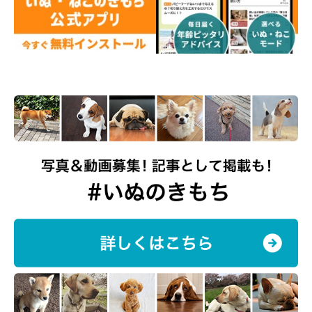
▶
穴澤賢の最新刊『また、犬と暮らして。』発売中
▶
Another Days
▶
富士丸な日々
▶
DeLoreans-shop