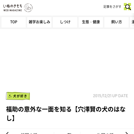
記事をさがす
TOP
雑学お楽しみ
しつけ
生態・健康
飼い方
犬が好き
2015/12/21
UP DATE
福助の意外な一面を知る【穴澤賢の犬のはな
し】