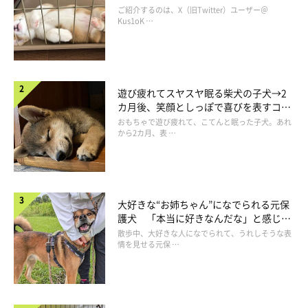
コ“コーギースマイル”が魅力のコに成
ご紹介するのは、X（旧Twitter）ユーザー＠
長！
Kus1oK …
遊び疲れてスヤスヤ眠る柴犬の子犬→2
カ月後、笑顔としっぽで喜びを表すコに
成長！
おもちゃで遊び疲れて、こてんと眠った子犬。あれ
から2カ月、表 …
大好きな“お姉ちゃん”になでられる元保
護犬 「本当に好きなんだな」と感じる
表情にほっこり
散歩中、大好きな人になでられて、うれしそうな表
情を見せる元保 …
いぬのきもちweb
※Webカメラで撮影した画像