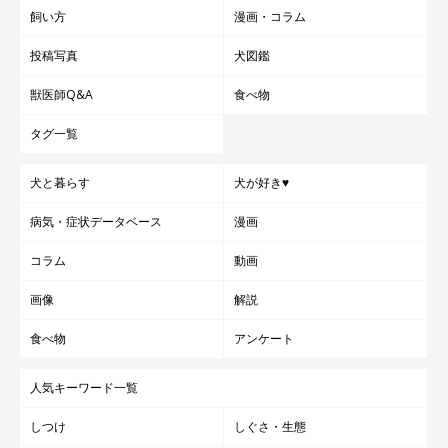
飼い方
漫画・コラム
投稿写真
犬図鑑
獣医師Q&A
食べ物
タグ一覧
犬と暮らす
犬が好き♥
病気・症状データベース
漫画
コラム
動画
画像
解説
食べ物
アンケート
人気キーワード一覧
しつけ
しぐさ・生態