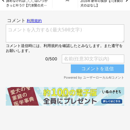
諦めなければ○○○はいつか
2016年 新年の挨拶【穴澤賢の
きっと叶う!?【穴澤賢の犬の
犬のはなし】
はなし】
いぬのきもちweb
少し前、わが家にWebカメラを導入した。前々から留守の間、大
吉と福助は何をしているんだろうと気にはなっていたが、これで
実際に見られるようになる。楽しみな反面、たぶんどうせ寝てい
るだけだろうなという思いもあった。