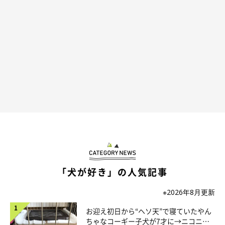
いぬのきもちweb
※Webカメラで撮影した画像。左奥に大吉、右奥に福助がいる
設置後、試しにちょっと出かけてみて家の様子をチェックしてみ
た。すると、そこには意外な光景があった。大吉と福助が、一定
の距離を置いて別々にいるのだ。ふだんはあれだけいっしょのと
「犬が好き」の人気記事
ころにいるのに。ただの偶然かと思ったが、外出する度に見る
と、だいたい大吉はひとりがけのソファで寝ており、福助は自分
※2026年8月更新
のベッドだったり、そこらへんの床だったり、ソファの裏側（カ
お迎え初日から“ヘソ天”で寝ていたやん
メラで見えないところ）にいたりした。
ちゃなコーギー子犬が7才に→ニコニ