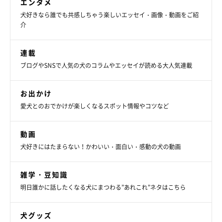
エンタメ
そして、福助はソファの裏あたりにいることが多い。そこには扉
犬好きなら誰でも共感しちゃう楽しいエッセイ・画像・動画をご紹
介
があり、向こうは階段になっている。なるほど、そういうこと
か。たぶん、福助は飼い主の帰りを待っているのだろう。大吉
連載
は、帰ってくるときになれば帰ってくるとわかっているので落ち
ブログやSNSで人気の犬のコラムやエッセイが読める大人気連載
着いて寝ているが、福助はそうではないのだ。
お出かけ
愛犬とのおでかけが楽しくなるスポット情報やコツなど
動画
犬好きにはたまらない！かわいい・面白い・感動の犬の動画
雑学・豆知識
明日誰かに話したくなる犬にまつわる”あれこれ”ネタはこちら
犬グッズ