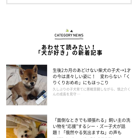
いぬのきもちweb
※Webカメラで撮影した画像
あわせて読みたい！
「犬が好き」の新着記事
ふだんは突然オモチャの引っ張り合いがはじまったりするが、留
守の間に彼らがオモチャで遊ぶそぶりはない。そんな様子にびっ
生後2カ月のあどけない柴犬の子犬→1才
の今は凛々しい姿に！ 変わらない「く
くりした。遊んだりはしなくとも、ふだんと同じようにソファで
りくりおめめ」にもほっこり
いっしょに寝たり、ちょっと絡んだりはしているだろうと思って
久しぶりの子犬育てに悪戦苦闘しながら、慎之介く
いたのに。けして仲が悪そうなわけではないのだが、お互いに興
んの成長を見守 …
味がないようなのだ。
「面倒なときでも頑張れる」飼い主の洗
い物を“応援”するシー・ズー子犬が話
題！「俄然やる気出ますね」の声も