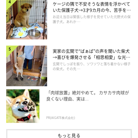
ケージの隅で不安そうな表情を浮かべて
福助が大吉にちょっかいを出すようすもなければ、いつものよう
いた保護子犬→3才9カ月の今、苦手を克
に狭い隙間にねじ込んでいくそぶりもない。それぞれの場所が入
服し頼もしいコに成長！
お迎え当日は緊張した様子を見せていた元野犬の保
護子犬。あれか …
れ替わったりはするが、大吉と福助の様子がいつもと明らかに違
う。お互いに干渉していないようなのだ。一度だけ、大吉がいる
長いソファに福助が後からのぼったところは見たが、しばらくす
ると大吉がそこからいなくなっていた。
実家の玄関で“ばぁば”の声を聞いた柴犬
→喜びを爆発させる「相思相愛」な光景
にほっこり
玄関でしっぽを振り、ソワソワと落ち着かない様子
の柴犬。その先 …
「肉球放置」絶対やめて。 カサカサ肉球が
良くない理由、実は...
PR(AIGATE株式会社)
もっと見る