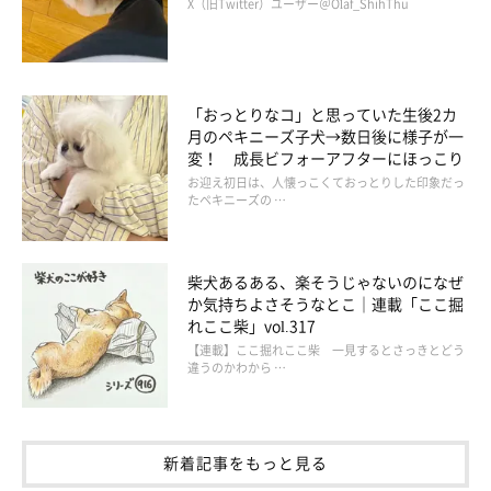
X（旧Twitter）ユーザー＠Olaf_ShihThu
「おっとりなコ」と思っていた生後2カ
月のペキニーズ子犬→数日後に様子が一
変！ 成長ビフォーアフターにほっこり
お迎え初日は、人懐っこくておっとりした印象だっ
たペキニーズの …
いぬのきもちweb
柴犬あるある、楽そうじゃないのになぜ
これはどう考えればいいのだろう。人前では仲がいい姿を演じて
か気持ちよさそうなとこ｜連載「ここ掘
れここ柴」vol.317
いるのか。まさか、それはないだろう。だったらなぜだろう。そ
【連載】ここ掘れここ柴 一見するとさっきとどう
んな気持ちで出かける度に、暇があればスマホに出るモニターを
違うのかわから …
見ていた。すると、いくつかのことに気が付いた。まず、いつも
と違うのは福助なのだ。ずっと寝ているだけだろうと思っていた
が、福助はけっこう起きている。寝ているように見えても、10分
新着記事をもっと見る
後にチェックすると別の場所に移動していたりする。