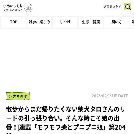
記事をさがす
TOP
雑学お楽しみ
しつけ
生態・健康
飼い方
犬が好き
2023/02/16
UP DATE
散歩からまだ帰りたくない柴犬タロさんのリ
ードの引っ張り合い。そんな時こそ娘の出
番！|連載「モフモフ柴とプニプニ娘」第204