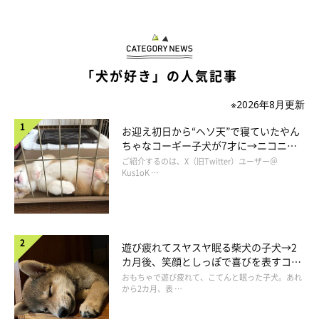
「犬が好き」の人気記事
※2026年8月更新
お迎え初日から“ヘソ天”で寝ていたやん
ちゃなコーギー子犬が7才に→ニコニ
コ“コーギースマイル”が魅力のコに成
ご紹介するのは、X（旧Twitter）ユーザー＠
長！
Kus1oK …
最後は引っ張り合いに･･･
遊び疲れてスヤスヤ眠る柴犬の子犬→2
カ月後、笑顔としっぽで喜びを表すコに
成長！
おもちゃで遊び疲れて、こてんと眠った子犬。あれ
から2カ月、表 …