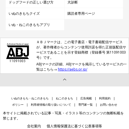
ドッグフードの正しい選び方
犬診断
いぬのきもちクイズ
購読者専用ページ
いぬ・ねこのきもちアプリ
ＡＢＪマークは、この電子書店・電子書籍配信サービス
が、著作権者からコンテンツ使用許諾を得た正規版配信サ
ービスであることを示す登録商標（登録番号 第11091003
号）です。
ABJマークの詳細、ABJマークを掲示しているサービスの一
覧はこちら→
https://aebs.or.jp/
いぬのきもち・ねこのきもち
ねこのきもち
広告掲載
利用規約
ポリシー
利用者情報の取り扱いについて
専門家一覧
お問い合わせ
本サイトに掲載されている記事・写真・イラスト等のコンテンツの無断転載を
禁じます。
会社案内
個人情報保護法に基づく公表事項等