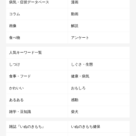
病気・症状データベース
漫画
コラム
動画
画像
解説
食べ物
アンケート
人気キーワード一覧
しつけ
しぐさ・生態
食事・フード
健康・病気
かわいい
おもしろ
あるある
感動
雑学・豆知識
柴犬
雑誌『いぬのきもち』
いぬのきもち健保