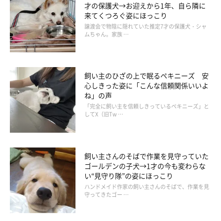
才の保護犬→お迎えから1年、自ら隣に
来てくつろぐ姿にほっこり
譲渡会で物陰に隠れていた推定7才の保護犬・シャ
ムちゃん。家族 …
飼い主のひざの上で眠るペキニーズ 安
心しきった姿に「こんな信頼関係いいよ
ね」の声
「完全に飼い主を信頼しきっているペキニーズ」と
してX（旧Tw …
飼い主さんのそばで作業を見守っていた
ゴールデンの子犬→1才の今も変わらな
い“見守り隊”の姿にほっこり
ハンドメイド作家の飼い主さんのそばで、作業を見
守ってきたゴー …
とにかく私の周りを一緒に走ってもらって気持ちを発散してもら
います。