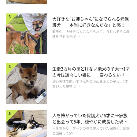
大好きな“お姉ちゃん”になでられる元保
護犬 「本当に好きなんだな」と感じる
表情にほっこり
散歩中、大好きな人になでられて、うれしそうな表
情を見せる元保 …
生後2カ月のあどけない柴犬の子犬→1才
の今は凛々しい姿に！ 変わらない「く
りくりおめめ」にもほっこり
幼い表情で飼い主さんを見つめる柴犬の子犬。1才
を迎えた現在は …
このタロさんの帰りたくない気持ちを抑えるのに一番良い方法は
人を怖がっていた保護犬が6才に→家族
と出会って5年、穏やかに成長した現在
「娘と一緒に走ってもらう」です。
の姿にグッとくる
人を怖がり、ケージの奥で震えていた保護犬。家族
と出会って5年 …