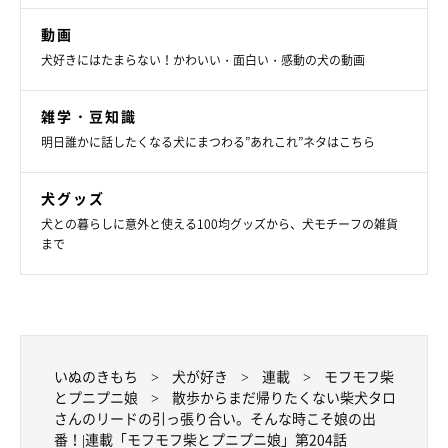
これで気持ちが落ち着くと素直にタロさんは帰ってくれます。
動画
犬好きにはたまらない！かわいい・面白い・感動の犬の動画
家に帰ってからは、すぐに寝るタロさんと娘。
疲れてしまったようですが、寝顔は満足そうです。
雑学・豆知識
明日誰かに話したくなる犬にまつわる”あれこれ”ネタはこちら
犬グッズ
犬との暮らしに意外と使える100均グッズから、犬モチーフの雑貨
まで
いぬのきもち
犬が好き
連載
モフモフ柴
とプニプニ娘
散歩からまだ帰りたくない柴犬タロ
さんのリードの引っ張り合い。そんな時こそ娘の出
番！|連載「モフモフ柴とプニプニ娘」第204話