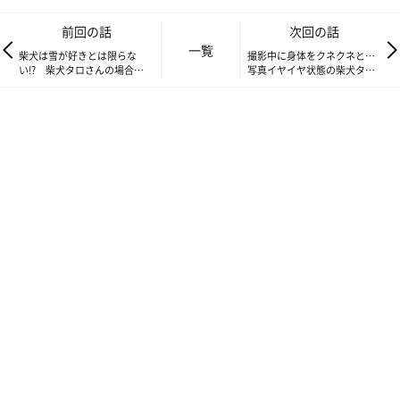
前回の話
次回の話
一覧
柴犬は雪が好きとは限らな
撮影中に身体をクネクネと…
い!? 柴犬タロさんの場合
写真イヤイヤ状態の柴犬タロ
は…|連載「モフモフ柴とプニ
さんの気持ち|連載「モフモフ
プニ娘」第203話
柴とプニプニ娘」第205話
それでも無理に帰ろうとすると、活きのいい魚のようにピョンピ
ョンと跳ねだします。