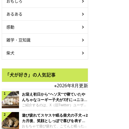
おもしろ
あるある
感動
雑学・豆知識
柴犬
「犬が好き」の人気記事
※2026年8月更新
お迎え初日から“ヘソ天”で寝ていたや
んちゃなコーギー子犬が7才に→ニコニ
コ“コーギースマイル”が魅力のコに成
ご紹介するのは、X（旧Twitter）ユーザー
＠Kus1oKg2vsgdWS2さんの愛犬でウェル
長！
遊び疲れてスヤスヤ眠る柴犬の子犬→2
シュ・コーギー・ペンブロークの神楽ちゃ
ん。今年の8月で7才になるという神楽ちゃ
カ月後、笑顔としっぽで喜びを表すコ
んですが、いったいどんな子犬時代を過ご
に成長！
おもちゃで遊び疲れて、こてんと眠った子