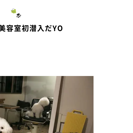
)美容室初潜入だYO