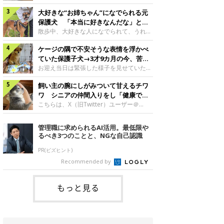
したのでしょうか。今回は、神楽ちゃんの
犬。あれから2カ月、表情や行動にさまざ
成長を飼い主さんと振り返ります！神楽ち
大好きな“お姉ちゃん”になでられる元
まな変化が見られるようになりました。遊
ゃんの成長について聞いた！お迎えから数
び疲れて眠る生後2カ月のなっちゃん遊び
保護犬 「本当に好きなんだな」と感
日後の神楽ちゃん（撮影時生後2カ月）＠
疲れた様子のなっちゃん。@Pkndg_紹介
じる表情にほっこり
散歩中、大好きな人になでられて、うれし
Kus1oKg2vsgdWS2――お迎え当初の神楽
するのは、X（旧Twitter）ユーザー
そうな表情を見せる元保護犬。甘えるよう
ちゃんの様子について教えてください。飼
@Pkndg_さんの愛犬・なっちゃん（取材
ケージの隅で不安そうな表情を浮かべ
な姿に、見ているこちらまでほっこりしま
い主さん： 「お迎え当日から“ヘソ天”で寝
時、生後4カ月／柴犬）。こちらの写真
す。大好きな“お姉ちゃん”に甘える小次郎
ていた保護子犬→3才9カ月の今、苦手
るようなコでし
は、なっちゃんが生後2カ月のころに撮影
くん妹さんになでてもらい、うれしそうな
を克服し頼もしいコに成長！
お迎え当日は緊張した様子を見せていた元
された一枚です。この日、なっちゃんは家
表情を見せる小次郎くん（2026年6月撮
野犬の保護子犬。あれから約3年半、苦手
族と一緒におもちゃで遊んでいました。た
影）。@mika_Jimmy紹介するのは、X（旧
飼い主の腕にしがみついて甘えるチワ
だったことを一つひとつ克服し、家族に寄
くさん遊んで疲れたのか、その後は眠り始
Twitter）ユーザー@mika_Jimmyさんの愛
り添う姿を見せています。お迎え当日、ケ
ワ シニアの仲間入りをし「健康で穏
めたそうです。眠るなっちゃん。
犬・小次郎くん（撮影時5才）。こちら
ージの隅で不安そうにお迎え当日のシルビ
やかな暮らしが続いてほしい」と願う
こちらは、X（旧Twitter）ユーザー＠
@Pkndg_
は、飼い主さんの妹さんと一緒に散歩をし
アちゃん。@nemonemotos今回紹介する
kotubusuke617さんが投稿した写真。写
たときに撮影したという一枚です。この
のは、X（旧Twitter）ユーザー
っているのは、愛犬でチワワのつぶしゃん
管理職に求められるAI活用。最低限や
日、飼い主さんは実家から自宅へ帰る途
@nemonemotosさんの愛犬・シルビアち
（本名：こつぶちゃん）です。飼い主さん
るべき3つのことと、NGな自己認識
中、妹さんと公園で待ち合わせ
ゃん（撮影当時、生後推定2カ月）。飼い
の腕にしがみつくつぶしゃん（撮影時6
主さんが「#最初に撮った一枚」として投
才）＠kotubusuke617撮影当時の状況に
PR(ビズヒント)
稿した写真には、ケージの隅で不安そうな
ついて伺うと、飼い主さんはこう教えてく
Recommended by
表情を浮かべるシルビアちゃんの姿が写っ
れました。飼い主さん： 「ある休日のこ
ていました。こちらは、保護犬だったシル
とです。私がソファに座った途端にひざの
上にのってきたので、そのままなでながら
もっと見る
テレビを見ていたのですが、微動だにしな
いので気になって見てみると、腕にしがみ
つくような形で気持ちよさそうに