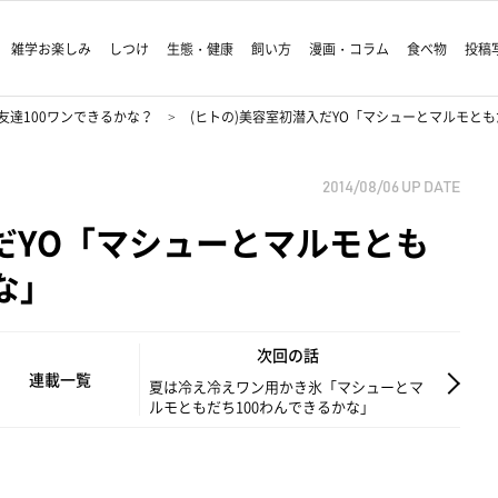
雑学お楽しみ
しつけ
生態・健康
飼い方
漫画・コラム
食べ物
投稿
友達100ワンできるかな？
(ヒトの)美容室初潜入だYO「マシューとマルモとも
2014/08/06
UP DATE
だYO「マシューとマルモとも
な」
次回の話
連載一覧
夏は冷え冷えワン用かき氷「マシューとマ
ルモともだち100わんできるかな」