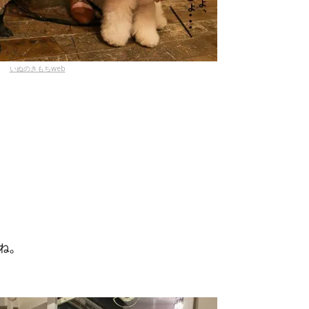
いぬのきもちweb
ね。