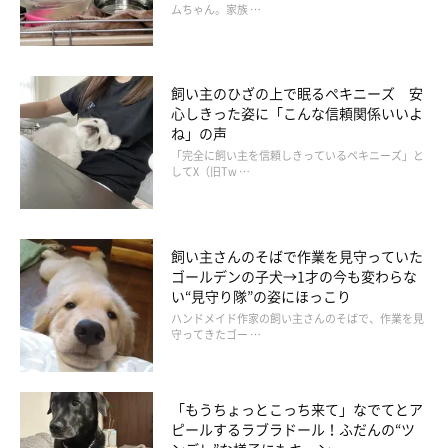
ムちゃん。家族 …
飼い主のひざの上で眠るペキニーズ 安
心しきった姿に「こんな信頼関係いいよ
ね」の声
「完全に飼い主を信頼しきっているペキニーズ」と
してX（旧Tw …
いぬのきもちweb
飼い主さんのそばで作業を見守っていた
こむぎは嫌々ながらですが…少しでも長く自分の足で歩けるよう
ゴールデンの子犬→1才の今も変わらな
い“見守り隊”の姿にほっこり
にしてあげたい。筋肉がつくことで、転んで怪我をしたりしない
ハンドメイド作家の飼い主さんのそばで、作業を見
ようになってほしい…そんな願いから無理なく続けようと決めた
守ってきたゴー …
飼い主でした。
「もうちょっとこっち来て」なでてとア
ピールするラブラドール！ふだんの“ツ