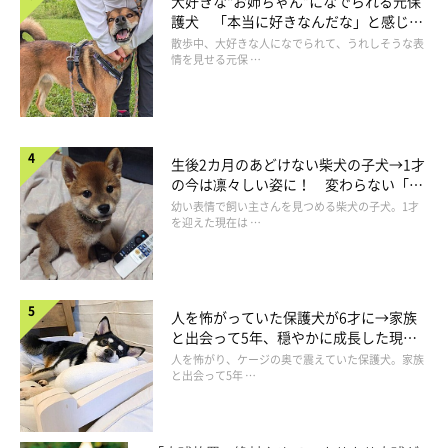
大好きな“お姉ちゃん”になでられる元保
護犬 「本当に好きなんだな」と感じる
表情にほっこり
散歩中、大好きな人になでられて、うれしそうな表
情を見せる元保 …
生後2カ月のあどけない柴犬の子犬→1才
の今は凛々しい姿に！ 変わらない「く
りくりおめめ」にもほっこり
幼い表情で飼い主さんを見つめる柴犬の子犬。1才
いぬのきもちweb
を迎えた現在は …
そうですよ、こむぎさん。今日から家でもトレーニング開始で
す。
人を怖がっていた保護犬が6才に→家族
と出会って5年、穏やかに成長した現在
の姿にグッとくる
人を怖がり、ケージの奥で震えていた保護犬。家族
と出会って5年 …