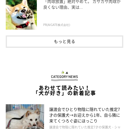
「肉球放置」絶対やめて。 カサカサ肉球が
良くない理由、実は...
PR(AIGATE株式会社)
もっと見る
いぬのきもちweb
ごほうびにおやつをもらいながら、がんばるこむぎ。でも疲れて
くるとボールの上に座って、立つことに抵抗を示します。
あわせて読みたい！
「犬が好き」の新着記事
譲渡会でひとり物陰に隠れていた推定7
才の保護犬→お迎えから1年、自ら隣に
来てくつろぐ姿にほっこり
譲渡会で物陰に隠れていた推定7才の保護犬・シャ