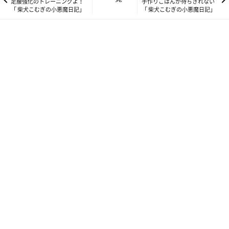
足腰強化のトレーニングよ！
手作りごはんが待ちきれない
「 柴犬こむぎの小悪魔日記」
「 柴犬こむぎの小悪魔日記」
いぬのきもちweb
足腰強化のため、ペットケアサービス Let’sさんを訪れたこむ
ぎ。前回は筋力アップの基本として、足またぎのトレーニングと
バランスボールに挑戦した様子を紹介しました。足元が不安定な
バランスボールから解放され、ホッとできるかと思いきや…。