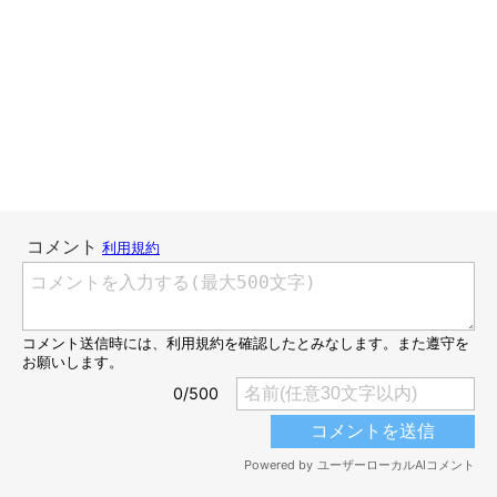
いぬのきもちweb
今度は後ろ足にディスク型のバランスボールと前足にタオルやク
ッションを丸めたものを置き、後ろ足強化のトレーニング。
こむぎは右後ろ足の筋肉ついていないとの話なので、右側に重心
をかけて負荷を与えてみることに。