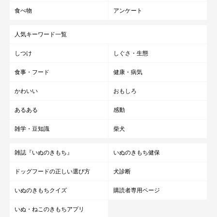
食べ物
アンケート
人気キーワード一覧
しつけ
しぐさ・生態
食事・フード
健康・病気
かわいい
おもしろ
あるある
感動
雑学・豆知識
柴犬
雑誌『いぬのきもち』
いぬのきもち健保
ドッグフードの正しい選び方
犬診断
いぬのきもちクイズ
購読者専用ページ
いぬ・ねこのきもちアプリ