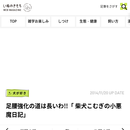
記事をさがす
TOP
雑学お楽しみ
しつけ
生態・健康
飼い方
犬が好き
2014/11/20
UP DATE
足腰強化の道は長いわ!!「 柴犬こむぎの小悪
魔日記」