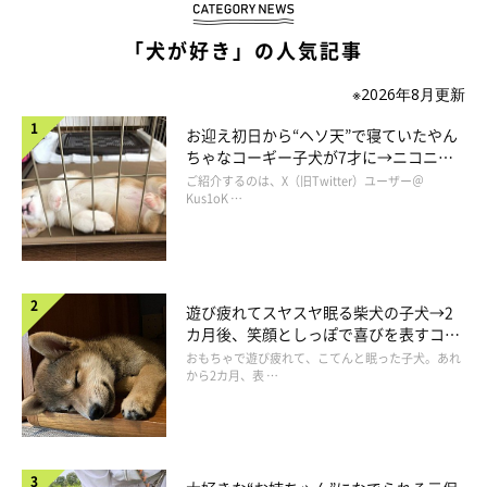
「犬が好き」の人気記事
※2026年8月更新
いぬのきもちweb
お迎え初日から“ヘソ天”で寝ていたやん
ちゃなコーギー子犬が7才に→ニコニ
コ“コーギースマイル”が魅力のコに成
ご紹介するのは、X（旧Twitter）ユーザー＠
最後はもう、苦手な抱っこも大人しくされてしまうほど疲れ切っ
長！
Kus1oK …
たこむぎでした。
Let’sさんで教わったトレーニングを家でも実践すべく、わが家
でもさっそくバランスボールを導入です。
遊び疲れてスヤスヤ眠る柴犬の子犬→2
カ月後、笑顔としっぽで喜びを表すコに
成長！
おもちゃで遊び疲れて、こてんと眠った子犬。あれ
から2カ月、表 …