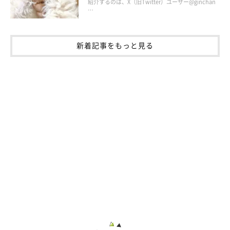
紹介するのは、X（旧Twitter）ユーザー@ginchan
…
新着記事をもっと見る
「出張から帰宅した夫をどうやって出迎えるのかと思ってたらまさかの＼駆
け上がっていった／」
@nagomi_kedama
パパさんが帰宅すると毎回大はしゃぎするという、なごみちゃ
ん。パパさんがすぐにかまってくれなかったり、パパさんがなご
みちゃんから少し離れただけで、ぷりぷりと怒って騒ぎ出すこと
もあるのだとか（笑）
それほど、なごみちゃんはパパさんのことが大好きなようです。