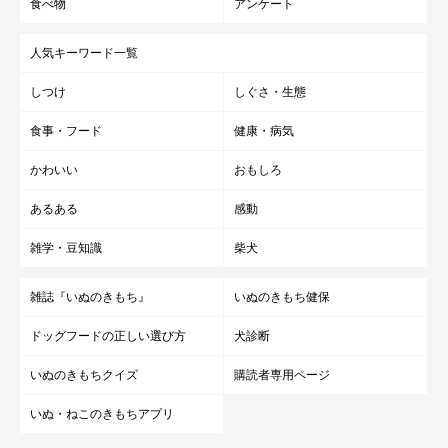
食べ物
アンケート
人気キーワード一覧
しつけ
しぐさ・生態
食事・フード
健康・病気
かわいい
おもしろ
あるある
感動
雑学・豆知識
柴犬
雑誌『いぬのきもち』
いぬのきもち健保
ドッグフードの正しい選び方
犬診断
いぬのきもちクイズ
購読者専用ページ
いぬ・ねこのきもちアプリ