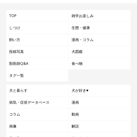
※この記事は投稿者さまにご了承をいただいたうえで制作してい
ます。
TOP
雑学お楽しみ
取材・文／雨宮カイ
しつけ
生態・健康
飼い方
漫画・コラム
投稿写真
犬図鑑
獣医師Q&A
食べ物
タグ一覧
犬と暮らす
犬が好き♥
病気・症状データベース
漫画
コラム
動画
画像
解説