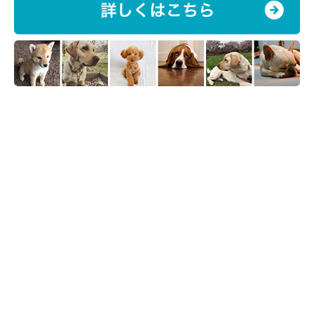
パパさんの膝の上でおなかを出しているなごみちゃんですが、飼い
主さんによると「なごみちゃんに許しを請うていた場面」だったの
だとか。撮影時に一体何があったのか、飼い主さんに話を聞きまし
関連記事:
た。
パパが出張で“プンプン”の犬がペットカメラに
録画されていた！その偶然の光景に『めっちゃ
おもしろい』『ふふってなる』と話題に
ペットカメラのハイライト機能で偶然記録されていたものと
は……。 X（旧Twitter）ユーザー@nagomi_kedamaさんの愛
犬・なごみちゃんと飼い主さんの遊ぶ光景が話題に。撮影当時の様
子を飼い主さんにうかがいました。
関連記事:
小さくてコロコロしていて“タヌキ”っぽい子犬
→1年後、「立派なポメラニアン」に成長した姿
にほっこり
紹介するのは、X（旧Twitter）ユーザー@nagomi_kedamaさんの
愛犬・なごみちゃん（ポメラニアン）の成長ビフォーアフター。ま
ずこちらは、お迎えした頃に撮った、生後2カ月のなごみちゃんで
す。小さくてコロコロしたフォルムで、毛が茶色ということもあっ
て、“タヌキ”感がスゴいなごみちゃんですが、1才になった現在は
関連記事:
どのようなコに成長したのでしょうか。飼い主さんに話を聞きまし
パパさんの帰宅が遅くて「お怒り」な犬→飼い
た。
主さんの「ある一言」で態度を一変させる様子
が愛おしい！
紹介するのは、X（旧Twitter）ユーザー@nagomi_kedamaさんの
愛犬・なごみちゃんの写真。こちらは、白目をむいてヒゲをピンピ
ンさせて怒っていたときの様子だそう。飼い主さんによると、なご
みちゃんはパパさんの帰宅が遅いとこのように怒ってしまうのだと
か。そばにいた飼い主さんに怒りの気持ちをあらわにしていたなご
写真提供・取材協力／Twitter（
@nagomi_kedama
さん）
みちゃんですが、「ある一言」で態度を一変させたのです。