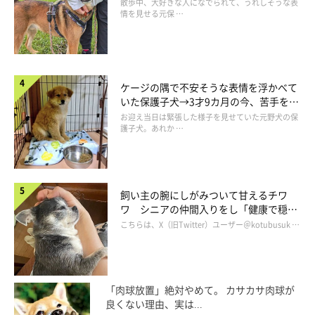
表情にほっこり
散歩中、大好きな人になでられて、うれしそうな表
情を見せる元保 …
ケージの隅で不安そうな表情を浮かべて
いた保護子犬→3才9カ月の今、苦手を克
服し頼もしいコに成長！
お迎え当日は緊張した様子を見せていた元野犬の保
護子犬。あれか …
飼い主の腕にしがみついて甘えるチワ
ワ シニアの仲間入りをし「健康で穏や
かな暮らしが続いてほしい」と願う
こちらは、X（旧Twitter）ユーザー＠kotubusuk …
パパさんとビデオ通話している様子のなごみちゃん。「ビデオ通話の概念が
わからず、玄関を探したり首を傾げたり、しょんぼりしていました」と飼い
「肉球放置」絶対やめて。 カサカサ肉球が
主さん。
良くない理由、実は...
@nagomi_kedama