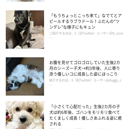
「もうちょっとこっち来て」なでてとア
「パパ大好き」エピソードはほかにも！
ピールするラブラドール！ふだんの“ツ
ンデレ”な様子にもキュン
ご紹介するのは、X（旧Twitter）ユーザー＠N_oooi
…
お腹を見せてゴロゴロしていた生後2カ
月のシーズー子犬→約3年後、人に寄り
添う優しいコに成長した姿にほっこり
紹介するのは、X（旧Twitter）ユーザー@doggy_c
…
「小さくて心配だった」生後2カ月の子
犬は約6年後、ゴハンをモリモリ食べて
たくましく成長！優しさあふれる姿に癒
される