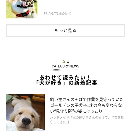
飼い主さんはなごみちゃんの様子を動画に撮って、すぐにパパさ
PR(AIGATE株式会社)
んに送ったそう。すると、パパさんは
「泣きそう…」
と言いなが
ら喜んでいたようです。
もっと見る
あわせて読みたい！
「犬が好き」の新着記事
飼い主さんのそばで作業を見守っていた
ゴールデンの子犬→1才の今も変わらな
い“見守り隊”の姿にほっこり
ハンドメイド作家の飼い主さんのそばで、作業を見
守ってきたゴー …