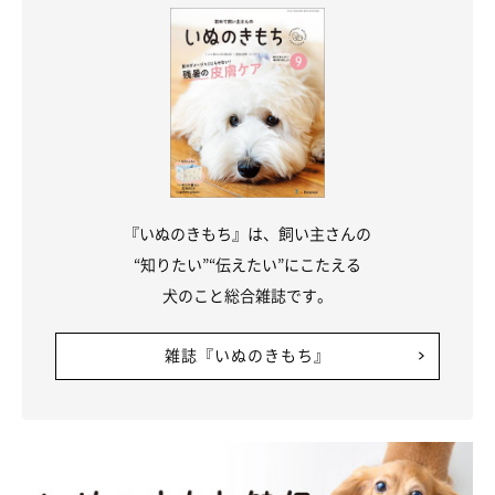
@nagomi_kedama
天真爛漫でフレンドリーな性格だというなごみちゃんですが、内
弁慶なところもあるといい、家の外だと“犬見知り”を発動するこ
とも。家の中とは違って、外だとすごくおとなしくなってしまう
こともあるようですが、
「そのようなところがとても可愛いと思
う」
と飼い主さんは話します。
『いぬのきもち』は、飼い主さんの
“知りたい”“伝えたい”にこたえる
また、1.6kgと小柄なものの
負けん気が強い
といい、見慣れない
犬のこと総合雑誌です。
食べ物をあげると戦い始めることも！ 食べ物の周りで吠えたり
噛みついたりと、なごみちゃんは勇ましい姿を見せるそうです。
雑誌『いぬのきもち』
そんななごみちゃんについて、飼い主さんは
「本犬はいたって真
剣なので、見ていてふふっと笑ってしまいます」
と話していまし
た。