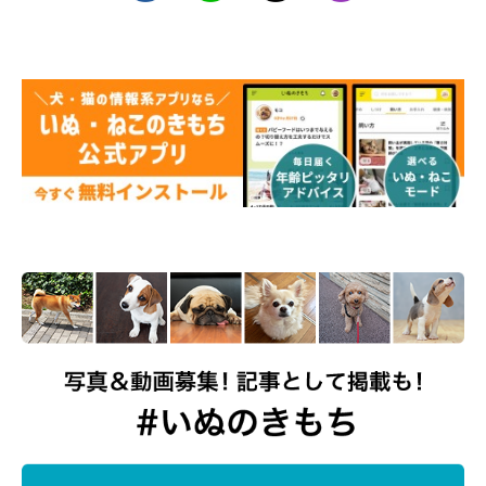
@nagomi_kedama
なごみちゃんは今日も愛らしい姿を見せて、飼い主さんご夫婦を
ほっこりさせていることでしょうね！
パパが出張で不在のため、定期的に玄関まで探しに行くんです
けど愛しすぎませんか…
#ポメラニアン
#pomeranian
pic.twitter.com/hRIRzqCho1
— なごみ🍵ポメラニアン (@nagomi_kedama)
March 24, 2023
関連記事:
パパの帰宅が遅くて怒っていたポメラニアン
前足を“にぎにぎ”してあげると「3秒で機嫌を直
す姿」にクスッ！
紹介するのは、X（旧Twitter）ユーザー@nagomi_kedamaさんの
愛犬・なごみちゃん（撮影時2才／ポメラニアン）のエピソード。