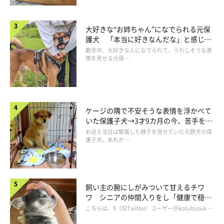
大好きな“お姉ちゃん”になでられる元保
護犬 「本当に好きなんだな」と感じる
表情にほっこり
散歩中、大好きな人になでられて、うれしそうな表
情を見せる元保 …
ケージの隅で不安そうな表情を浮かべて
いた保護子犬→3才9カ月の今、苦手を克
服し頼もしいコに成長！
お迎え当日は緊張した様子を見せていた元野犬の保
護子犬。あれか …
（写真左から）秋田犬・みつきちゃん、猫・くりくん
@yota_mitu.akita
飼い主の腕にしがみついて甘えるチワ
ワ シニアの仲間入りをし「健康で穏や
ちなみに飼い主さんの家には現在、秋田犬のよたろうくんとみつ
かな暮らしが続いてほしい」と願う
こちらは、X（旧Twitter）ユーザー＠kotubusuk …
きちゃん、猫のセディアくんとくりくんがいます。