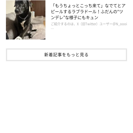
「もうちょっとこっち来て」なでてとア
ピールするラブラドール！ふだんの“ツ
ンデレ”な様子にもキュン
ご紹介するのは、X（旧Twitter）ユーザー＠N_oooi
…
新着記事をもっと見る
@yota_mitu.akita
愛犬、愛猫たちと賑やかで楽しい毎日を過ごしている飼い主さん
ご家族。よたろうくんやみつきちゃんたちのおかげで健康的な生
活が送ることができ、家族間の会話が増え、みんなで一緒に過ご
す時間も多くなったと感じているといいます。