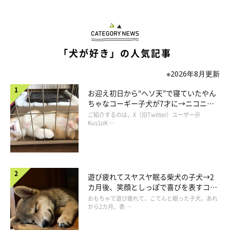
す。
飼い主さん：
「我が家の順位はお父さんが一番なので、よたみつは
『ソファに
「犬が好き」の人気記事
乗りたいけどお父さんいるし…。でも、くりはお父さんの上にい
※2026年8月更新
るし…。ソファに乗りたい…』
みたいな感じだったと思います。
お迎え初日から“ヘソ天”で寝ていたやん
ちゃなコーギー子犬が7才に→ニコニ
くりはおそらく、
『お父さんと一緒にいれば安全だ』
と考えてい
コ“コーギースマイル”が魅力のコに成
ご紹介するのは、X（旧Twitter）ユーザー＠
たと思います。くりだけだったら、みつきがソファから追い出し
長！
Kus1oK …
にかかっていると思うので（笑）」
遊び疲れてスヤスヤ眠る柴犬の子犬→2
カ月後、笑顔としっぽで喜びを表すコに
成長！
おもちゃで遊び疲れて、こてんと眠った子犬。あれ
から2カ月、表 …