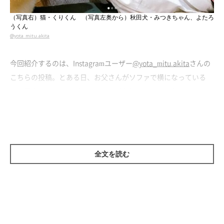
（写真右）猫・くりくん （写真左奥から）秋田犬・みつきちゃん、よたろ
うくん
@yota_mitu.akita
今回紹介するのは、Instagramユーザー
@yota_mitu.akita
さんの
こちらの投稿。とある日、お父さんがソファで横になっている
と、愛猫・くりくんがやってきて甘え始めたのだそう。
ソファでまったりしていたお父さんとくりくん。するとそこへ、
愛犬・よたろうくんとみつきちゃんもやってきて、「ソファに乗
りたいアピール」をしてきたのだそうです。
全文を読む
「そこで寝たいんですけど」
と言わんばかりに至近距離で“無言
の圧”をかける様子に、クスッとしますね！