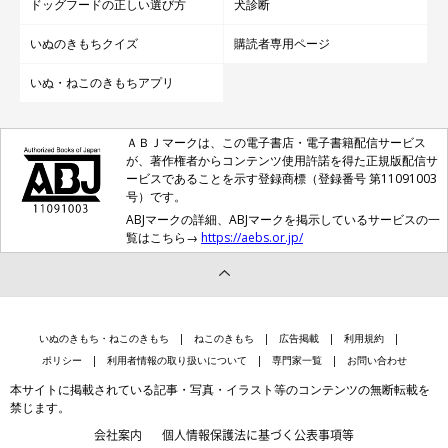
ドッグフードの正しい選び方
犬診断
いぬのきもちクイズ
購読者専用ページ
いぬ・ねこのきもちアプリ
ＡＢＪマークは、この電子書店・電子書籍配信サービス
が、著作権者からコンテンツ使用許諾を得た正規版配信サ
ービスであることを示す登録商標（登録番号 第11091003
号）です。
ABJマークの詳細、ABJマークを掲示しているサービスの一
覧はこちら→
https://aebs.or.jp/
いぬのきもち・ねこのきもち
ねこのきもち
広告掲載
利用規約
ポリシー
利用者情報の取り扱いについて
専門家一覧
お問い合わせ
本サイトに掲載されている記事・写真・イラスト等のコンテンツの無断転載を
禁じます。
会社案内
個人情報保護法に基づく公表事項等