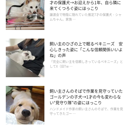
才の保護犬→お迎えから1年、自ら隣に
来てくつろぐ姿にほっこり
譲渡会で物陰に隠れていた推定7才の保護犬・シャ
ムちゃん。家族 …
飼い主のひざの上で眠るペキニーズ 安
心しきった姿に「こんな信頼関係いいよ
愛犬と愛猫は「無償の愛を注いでくれる存
ね」の声
在」
「完全に飼い主を信頼しきっているペキニーズ」と
してX（旧Tw …
飼い主さんのそばで作業を見守っていた
ゴールデンの子犬→1才の今も変わらな
い“見守り隊”の姿にほっこり
ハンドメイド作家の飼い主さんのそばで、作業を見
守ってきたゴー …