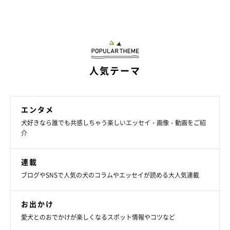
飼い主さんご家族に幸せをもたらしてくれる愛犬、愛猫たちにつ
いて、飼い主さんは
「無償の愛を注いでくれる存在です」
と話し
ていました。
関連記事:
人気テーマ
耳が大きく「キツネ」と間違われがちだった子
犬時代も!? カッコよく成長した秋田犬のビフ
ォー・アフター
子犬から成犬になる成長過程で、犬はいろんな姿を見せてくれるこ
とも。Instagramユーザー@yota_mitu.akitaさんの愛犬・秋田犬の
エンタメ
よたろうくん（♂・2才）も、子犬時代は「ある動物」に間違われ
てしまうことがあったそうです。また、当時の様子などについて、
犬好きなら誰でも共感しちゃう楽しいエッセイ・画像・動画をご紹
飼い主さんにお話を伺いました。
関連記事:
介
「自分が一番」タイプの秋田犬が猫に向かって
おしゃべり！ その理由が可愛い！
Instagramユーザー@yota_mitu.akitaさんの愛犬・みつきちゃん
連載
（♀・秋田犬）と愛猫・ランサーちゃん（♀）。ある朝、2匹はな
ブログやSNSで人気の犬のコラムやエッセイが読める大人気連載
にやら女同士でおしゃべりをしていたようなのですが…その様子
に、思わずクスッと笑ってしまうんです。
写真提供・取材協力／Instagram（
@yota_mitu.akita
さん）
お出かけ
※この記事は投稿者さまにご了承をいただいたうえで制作してい
愛犬とのおでかけが楽しくなるスポット情報やコツなど
ます。