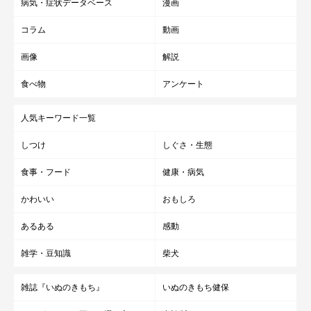
病気・症状データベース
漫画
コラム
動画
画像
解説
食べ物
アンケート
人気キーワード一覧
しつけ
しぐさ・生態
食事・フード
健康・病気
かわいい
おもしろ
あるある
感動
雑学・豆知識
柴犬
雑誌『いぬのきもち』
いぬのきもち健保