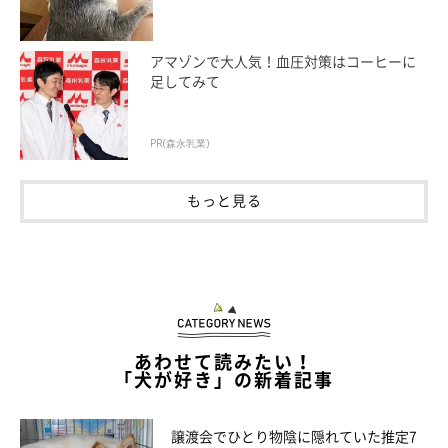
犬と猫たちの関係性は
「お互いに程よい距離感を保っている印
アマゾンで大人気！血圧対策はコーヒーに
象」
とのことですが、昨年に猫のランサーちゃんが亡くなってか
足してみて
ら、みつきちゃんがくりちゃんにちょっかいを出すようになった
のだとか。
PR(森永乳業)
飼い主さんは、そのようなやりとりを微笑ましく思いながら見守
もっと見る
っているそうです。
あわせて読みたい！
「犬が好き」の新着記事
譲渡会でひとり物陰に隠れていた推定7