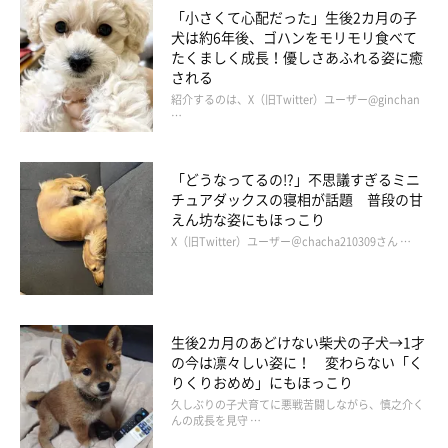
「小さくて心配だった」生後2カ月の子
犬は約6年後、ゴハンをモリモリ食べて
たくましく成長！優しさあふれる姿に癒
される
紹介するのは、X（旧Twitter）ユーザー@ginchan
…
「どうなってるの!?」不思議すぎるミニ
チュアダックスの寝相が話題 普段の甘
えん坊な姿にもほっこり
X（旧Twitter）ユーザー＠chacha210309さん …
生後2カ月のあどけない柴犬の子犬→1才
の今は凛々しい姿に！ 変わらない「く
りくりおめめ」にもほっこり
久しぶりの子犬育てに悪戦苦闘しながら、慎之介く
んの成長を見守 …