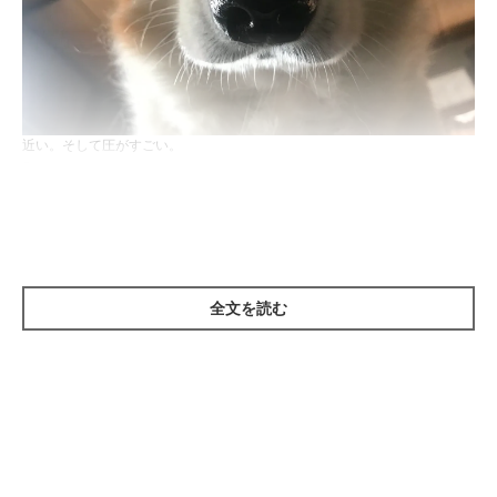
近い。そして圧がすごい。
@onigirry
Twitterユーザー@onigirryさんの愛犬、コーギーのツヴァイくん
は、取材当時12才。このときの詳しい状況について教えていただ
きました。
全文を読む
飼い主さん：
「仰向けになってスマホを見ていたら、構ってほしいのか鼻先で
ツンツンしてきたので、飼い主のお腹に乗せました。すると不思
議そうな顔をしたので、面白くて写真を撮りました」