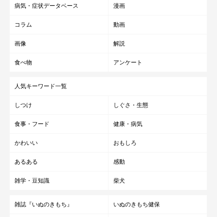
病気・症状データベース
漫画
コラム
動画
画像
解説
食べ物
アンケート
人気キーワード一覧
しつけ
しぐさ・生態
食事・フード
健康・病気
かわいい
おもしろ
あるある
感動
雑学・豆知識
柴犬
雑誌『いぬのきもち』
いぬのきもち健保