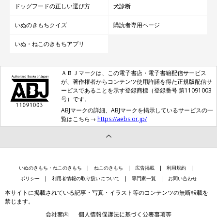
ドッグフードの正しい選び方
犬診断
いぬのきもちクイズ
購読者専用ページ
いぬ・ねこのきもちアプリ
ＡＢＪマークは、この電子書店・電子書籍配信サービス
が、著作権者からコンテンツ使用許諾を得た正規版配信サ
ービスであることを示す登録商標（登録番号 第11091003
号）です。
ABJマークの詳細、ABJマークを掲示しているサービスの一
覧はこちら→
https://aebs.or.jp/
いぬのきもち・ねこのきもち
ねこのきもち
広告掲載
利用規約
ポリシー
利用者情報の取り扱いについて
専門家一覧
お問い合わせ
本サイトに掲載されている記事・写真・イラスト等のコンテンツの無断転載を
禁じます。
会社案内
個人情報保護法に基づく公表事項等