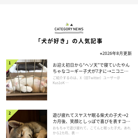
「犬が好き」の人気記事
※2026年8月更新
お迎え初日から“ヘソ天”で寝ていたやん
ちゃなコーギー子犬が7才に→ニコニ
コ“コーギースマイル”が魅力のコに成
ご紹介するのは、X（旧Twitter）ユーザー＠
長！
Kus1oK …
遊び疲れてスヤスヤ眠る柴犬の子犬→2
カ月後、笑顔としっぽで喜びを表すコに
成長！
おもちゃで遊び疲れて、こてんと眠った子犬。あれ
から2カ月、表 …