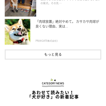
長年飼い主さんと過ごしてきていることもあり、飼い主さんと息
の柴犬。その先 …
ぴったりで日々を楽しく過ごしているツヴァイくん。@onigirry
さんのタイムラインでは、ツヴァイくんの生き生きとした表情が
たくさん見ることができますよ。
「肉球放置」絶対やめて。 カサカサ肉球が
良くない理由、実は...
写真提供・取材協力／Twitter（
＠onigirry
さん）
※この記事は投稿者さまにご了承をいただいたうえで制作してい
PR(AIGATE株式会社)
ます。
もっと見る
取材・文／田山郁
あわせて読みたい！
「犬が好き」の新着記事