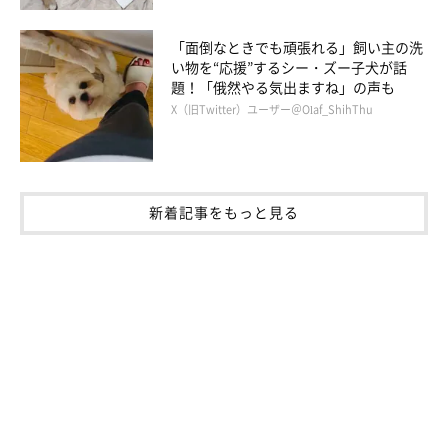
「面倒なときでも頑張れる」飼い主の洗
い物を“応援”するシー・ズー子犬が話
題！「俄然やる気出ますね」の声も
X（旧Twitter）ユーザー＠Olaf_ShihThu
新着記事をもっと見る