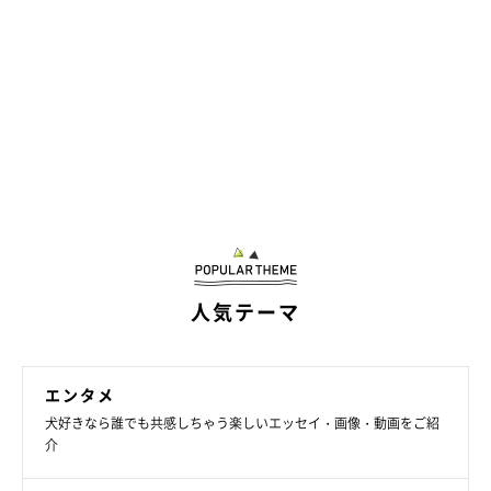
作者のブログとSNS
人気テーマ
連載とは別の漫画が載っています。
・ブログ「こぐま犬と散歩〜元保護犬の漫画日記〜」
https://suzumetengu.hatenablog.com/
エンタメ
犬好きなら誰でも共感しちゃう楽しいエッセイ・画像・動画をご紹
写真や動画、日常の生活が載っています。
介
・ツイッター：
@kogumaken