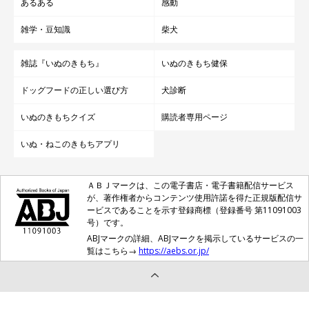
あるある
感動
雑学・豆知識
柴犬
雑誌『いぬのきもち』
いぬのきもち健保
ドッグフードの正しい選び方
犬診断
いぬのきもちクイズ
購読者専用ページ
いぬ・ねこのきもちアプリ
ＡＢＪマークは、この電子書店・電子書籍配信サービス
が、著作権者からコンテンツ使用許諾を得た正規版配信サ
ービスであることを示す登録商標（登録番号 第11091003
号）です。
ABJマークの詳細、ABJマークを掲示しているサービスの一
覧はこちら→
https://aebs.or.jp/