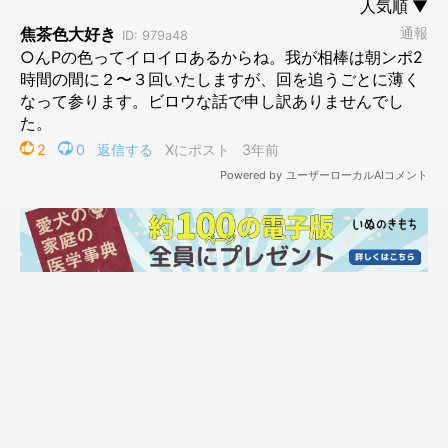
ふと何か付いてるなと思ったときにはもうカピカピに乾いていた
りして。
…という話をしたら、
アプリコットのトイプードルちゃんは、毛色が明るいからそうい
うものが付いていたらすぐわかる、と。
真っ黒のドゥードルちゃんは真っ黒だから逆に茶色いものが付い
たらすぐわかると。
…と聞きました。
その時、私はごく自然に
「あぁ、てんすけは●んこ（が付いていても目立たない）色です
からねーｗ」
と言ってしまいました。
すると話していた犬友さんたちは、えーっという顔になり、「て