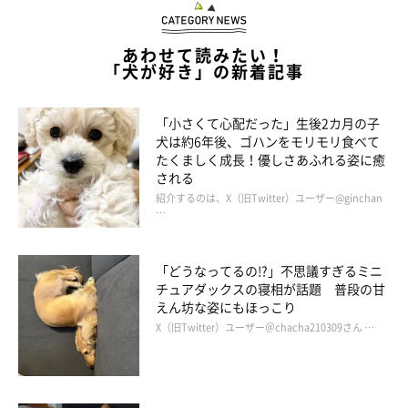
あわせて読みたい！
「犬が好き」の新着記事
「小さくて心配だった」生後2カ月の子
犬は約6年後、ゴハンをモリモリ食べて
たくましく成長！優しさあふれる姿に癒
される
紹介するのは、X（旧Twitter）ユーザー@ginchan
…
登場人物紹介
「どうなってるの!?」不思議すぎるミニ
チュアダックスの寝相が話題 普段の甘
えん坊な姿にもほっこり
X（旧Twitter）ユーザー＠chacha210309さん …