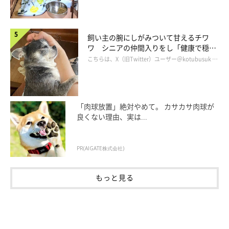
飼い主の腕にしがみついて甘えるチワ
ワ シニアの仲間入りをし「健康で穏や
かな暮らしが続いてほしい」と願う
こちらは、X（旧Twitter）ユーザー＠kotubusuk …
「肉球放置」絶対やめて。 カサカサ肉球が
良くない理由、実は...
PR(AIGATE株式会社)
言ってないよ！
もっと見る