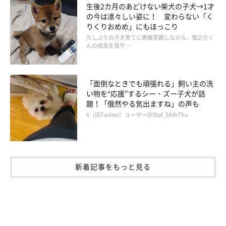
生後2カ月のあどけない柴犬の子犬→1才
の今は凛々しい姿に！ 変わらない「く
りくりおめめ」にもほっこり
久しぶりの子犬育てに悪戦苦闘しながら、慎之介く
んの成長を見守 …
「面倒なときでも頑張れる」飼い主の洗
い物を“応援”するシー・ズー子犬が話
題！「俄然やる気出ますね」の声も
X（旧Twitter）ユーザー＠Olaf_ShihThu
新着記事をもっと見る