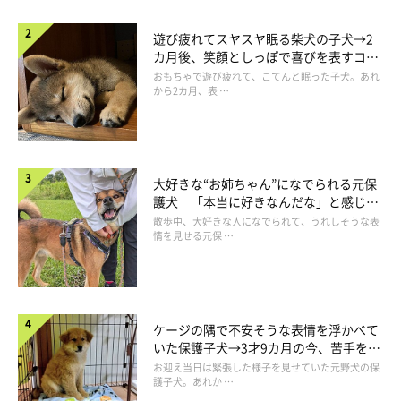
遊び疲れてスヤスヤ眠る柴犬の子犬→2
カ月後、笑顔としっぽで喜びを表すコに
成長！
おもちゃで遊び疲れて、こてんと眠った子犬。あれ
なんか僕悪口言われてる…？
から2カ月、表 …
大好きな“お姉ちゃん”になでられる元保
護犬 「本当に好きなんだな」と感じる
表情にほっこり
散歩中、大好きな人になでられて、うれしそうな表
情を見せる元保 …
ケージの隅で不安そうな表情を浮かべて
いた保護子犬→3才9カ月の今、苦手を克
服し頼もしいコに成長！
お迎え当日は緊張した様子を見せていた元野犬の保
護子犬。あれか …