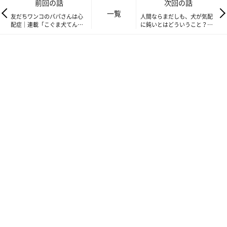
前回の話
次回の話
一覧
友だちワンコのパパさんは心
人間ならまだしも、犬が気配
配症｜連載「こぐま犬てんす
に鈍いとはどういうこと？｜
け」vol.210
連載「こぐま犬てんすけ」
vol.212