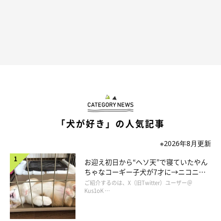
んちゃん、私達はそんな事言ってないよ！」とかばってくれまし
た笑
いやいや違うんですよ、てんすけをディスるつもりじゃなくて…
笑
てんすけが来る前までは「●んち」という言葉を口にすることは
めったになく、言うのにためらうぐらいでした。
それが、てんすけと暮らすようになってからは日々口にする機会
が増えたせいか、あまり言うのにためらわなくなってしまい、気
「犬が好き」の人気記事
軽にこのワードを言うようになってしまいました。
※2026年8月更新
そのせいで、今回のことも悪く言うつもりなく、自然に●んち色
お迎え初日から“ヘソ天”で寝ていたやん
だなーと…。
ちゃなコーギー子犬が7才に→ニコニ
コ“コーギースマイル”が魅力のコに成
ご紹介するのは、X（旧Twitter）ユーザー＠
長！
Kus1oK …
ごめんよ…。
もちろん世界で一番きれいな茶色だと思ってるよ！