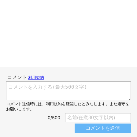
こんにちは、スズメ天狗。です。
この間、てんすけの尻尾のカラカラに乾いたウンチが着いていて
気づかなかった事を、犬友さんと話していました。
てんすけはお尻の毛がもふもふしているので、うんちしたあとは
拭くようにしています。
でも、まれに尻尾の先についてしまっていたりして気づかないと
きがあるんですよね。