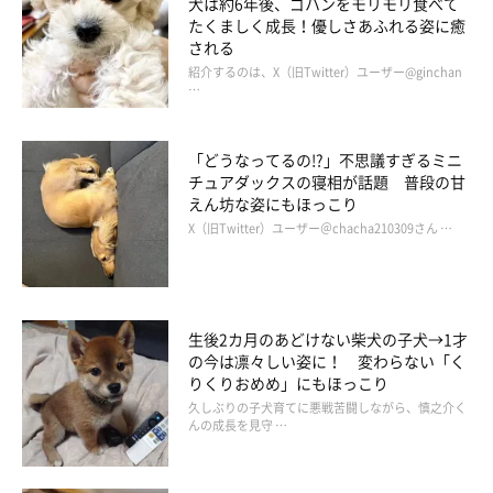
犬は約6年後、ゴハンをモリモリ食べて
たくましく成長！優しさあふれる姿に癒
される
紹介するのは、X（旧Twitter）ユーザー@ginchan
…
「どうなってるの!?」不思議すぎるミニ
チュアダックスの寝相が話題 普段の甘
えん坊な姿にもほっこり
X（旧Twitter）ユーザー＠chacha210309さん …
生後2カ月のあどけない柴犬の子犬→1才
の今は凛々しい姿に！ 変わらない「く
りくりおめめ」にもほっこり
久しぶりの子犬育てに悪戦苦闘しながら、慎之介く
んの成長を見守 …