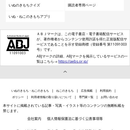
いぬのきもちクイズ
購読者専用ページ
いぬ・ねこのきもちアプリ
ＡＢＪマークは、この電子書店・電子書籍配信サービス
が、著作権者からコンテンツ使用許諾を得た正規版配信サ
ービスであることを示す登録商標（登録番号 第11091003
号）です。
ABJマークの詳細、ABJマークを掲示しているサービスの一
覧はこちら→
https://aebs.or.jp/
いぬのきもち・ねこのきもち
ねこのきもち
広告掲載
利用規約
ポリシー
利用者情報の取り扱いについて
専門家一覧
お問い合わせ
本サイトに掲載されている記事・写真・イラスト等のコンテンツの無断転載を
禁じます。
会社案内
個人情報保護法に基づく公表事項等