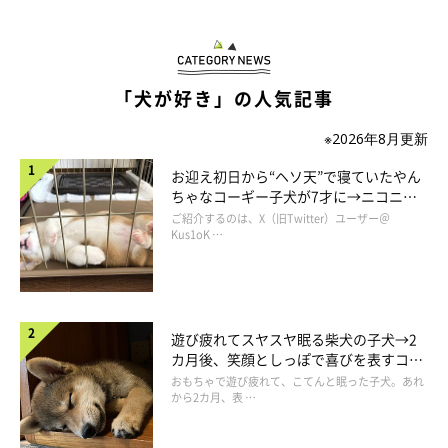
「犬が好き」の人気記事
※2026年8月更新
お迎え初日から“ヘソ天”で寝ていたやん
ちゃなコーギー子犬が7才に→ニコニ
@boku_ponchan
コ“コーギースマイル”が魅力のコに成
ご紹介するのは、X（旧Twitter）ユーザー＠
長！
Kus1oK …
娘さんが帰ってこないことにしょんぼりと落ち込んでいたぽんち
ゃんでしたが、翌日の夕方に娘さんが帰宅すると大はしゃぎ。
玄関の扉が開くとともに「ワオーン！」と遠吠えのように叫び、
遊び疲れてスヤスヤ眠る柴犬の子犬→2
カ月後、笑顔としっぽで喜びを表すコに
帰宅したお姉ちゃんに大喜びで飛びついていたそうです。その後
成長！
おもちゃで遊び疲れて、こてんと眠った子犬。あれ
は、一緒に追いかけっこをして楽しんだぽんちゃんなのでした。
から2カ月、表 …