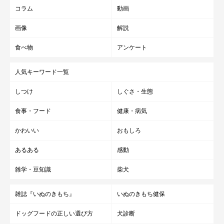
コラム
動画
画像
解説
食べ物
アンケート
人気キーワード一覧
しつけ
しぐさ・生態
食事・フード
健康・病気
かわいい
おもしろ
あるある
感動
雑学・豆知識
柴犬
雑誌『いぬのきもち』
いぬのきもち健保
ドッグフードの正しい選び方
犬診断