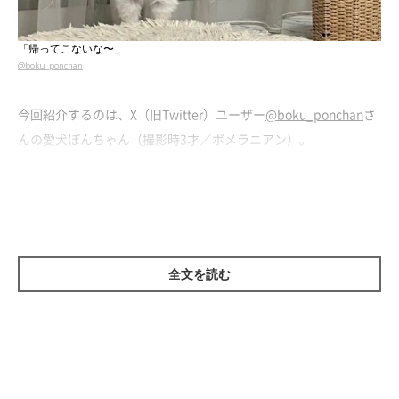
「帰ってこないな〜」
@boku_ponchan
今回紹介するのは、X（旧Twitter）ユーザー
@boku_ponchan
さ
んの愛犬ぽんちゃん（撮影時3才／ポメラニアン）。
ぽんちゃんは、大好きな「お姉ちゃん」である飼い主さんの娘さ
ん（以下、お姉ちゃん）の帰宅を待つため、下校時刻になるとい
つも玄関を見つめるのだそうです。
全文を読む
しかしこの日は、お姉ちゃんは修学旅行に行っていたため帰って
きません。そのことを知らないぽんちゃんは、
「おかしいな
ぁ…？」
と、何度もシャッターが閉じられた窓を見たり、玄関を
覗いたりと、いつまでも帰ってこないお姉ちゃんを待ち続けるの
でした。