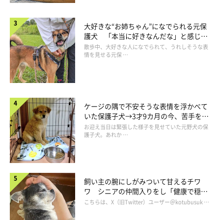
関連記事:
“きゅるるん”顔のポメラニアンが、眠くなる
と“アザラシ”化!? 別犬級の変化に思わず二度
大好きな“お姉ちゃん”になでられる元保
見
大きな瞳が印象的なポメラニアンのぽんちゃん。4才のころに見せ
護犬 「本当に好きなんだな」と感じる
た“きゅるるん”顔と、2才のころの“アザラシ”のような姿が「別犬
表情にほっこり
散歩中、大好きな人になでられて、うれしそうな表
級」だといいます。耳の動きや表情で見た目が変わるぽんちゃんに
情を見せる元保 …
ついて、飼い主さんに話を聞きました。
関連記事:
「ばぁばのおうち行く？」と聞くと→耳をペタ
ンと“収納” 好きな言葉を聞いたときの犬の反
応に胸キュン！
紹介するのは、X（旧Twitter）ユーザー@boku_ponchanさんの愛
犬・ぽんちゃん（撮影時4才／ポメラニアン）のエピソード。この
ケージの隅で不安そうな表情を浮かべて
日、飼い主さんは実家に行く用事があったといい、ぽんちゃんをナ
いた保護子犬→3才9カ月の今、苦手を克
デナデしながら「ぽんちゃんもばぁばのお家行く？」と話しかけて
服し頼もしいコに成長！
いたそう。するとこのあと、ぽんちゃんはなんとも可愛らしい反応
お迎え当日は緊張した様子を見せていた元野犬の保
写真提供・取材協力／
@boku_ponchan
さん／X（旧Twitter）
を見せたそうです。
護子犬。あれか …
※この記事は投稿者さまにご了承をいただいたうえで制作してい
ます。
取材・文／二宮ねこむ
飼い主の腕にしがみついて甘えるチワ
ワ シニアの仲間入りをし「健康で穏や
かな暮らしが続いてほしい」と願う
こちらは、X（旧Twitter）ユーザー＠kotubusuk …