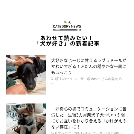
あわせて読みたい！
「犬が好き」の新着記事
大好きなじーじに甘えるラブラドールが
かわいすぎる！ふだんの穏やかな一面に
もほっこり
X（旧Twitter）ユーザー＠sbrsitmさんの愛犬で、
…
「好奇心の塊でコミュニケーションに苦
労した」生後3カ月柴犬子犬→いつの間
にかお互いをわかり合える「かけがえの
ない存在」に！
紹介するのは、X(旧Twitter)ユーザー@siba883 …