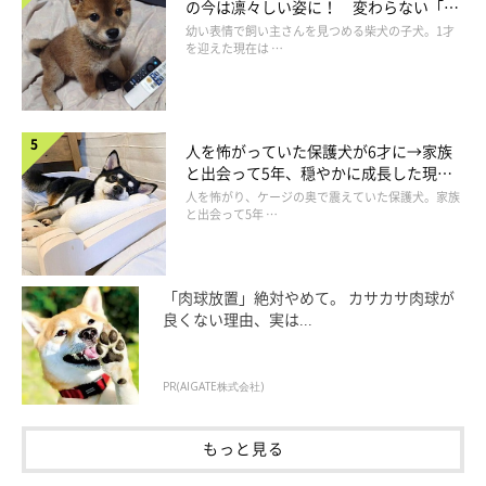
の今は凛々しい姿に！ 変わらない「く
覧くださいね↑↑
りくりおめめ」にもほっこり
幼い表情で飼い主さんを見つめる柴犬の子犬。1才
を迎えた現在は …
参照／Instagram（
@ringorogram
）
文／Honoka
人を怖がっていた保護犬が6才に→家族
と出会って5年、穏やかに成長した現在
の姿にグッとくる
人を怖がり、ケージの奥で震えていた保護犬。家族
と出会って5年 …
「肉球放置」絶対やめて。 カサカサ肉球が
良くない理由、実は...
PR(AIGATE株式会社)
もっと見る