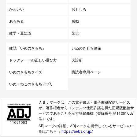
かわいい
おもしろ
あるある
感動
雑学・豆知識
柴犬
雑誌『いぬのきもち』
いぬのきもち健保
ドッグフードの正しい選び方
犬診断
いぬのきもちクイズ
購読者専用ページ
いぬ・ねこのきもちアプリ
ＡＢＪマークは、この電子書店・電子書籍配信サービス
が、著作権者からコンテンツ使用許諾を得た正規版配信サ
ービスであることを示す登録商標（登録番号 第11091003
号）です。
ABJマークの詳細、ABJマークを掲示しているサービスの一
覧はこちら→
https://aebs.or.jp/