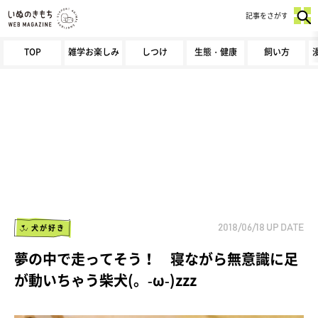
記事をさがす
TOP
雑学お楽しみ
しつけ
生態・健康
飼い方
犬が好き
2018/06/18
UP DATE
夢の中で走ってそう！ 寝ながら無意識に足
が動いちゃう柴犬(。-ω-)zzz