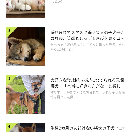
長！
Kus1oK …
遊び疲れてスヤスヤ眠る柴犬の子犬→2
カ月後、笑顔としっぽで喜びを表すコに
成長！
おもちゃで遊び疲れて、こてんと眠った子犬。あれ
から2カ月、表 …
＊ ＊ ?? 寝ながら走るりんご郎（笑） ＊ ＊ #りんご郎 #柴犬
好きな人と繋がりたい #柴犬マニア #いぬすたぐらむ #犬の
いる暮らし #柴犬 #柴犬の赤ちゃん#柴犬部 #柴犬りんご郎#
いぬバカ#shiba#shibainu#赤柴 #三重柴部 #りんご郎成長記
大好きな“お姉ちゃん”になでられる元保
録#しばすたぐらむ#柴犬の癒し#三重柴犬 #仔犬 #柴犬友達募
護犬 「本当に好きなんだな」と感じる
集中 #シバフル #柴犬好きさんと繋がりたい
表情にほっこり
散歩中、大好きな人になでられて、うれしそうな表
情を見せる元保 …
柴犬 りんご郎
さん(@ringorogram)がシェアした投稿 -
2018年 5月月23日午前3時48分PDT
飼い主さんや犬友たちと、夢の中で楽しく追いかけっこしている
生後2カ月のあどけない柴犬の子犬→1才
のかなあ♪ りんご郎ちゃんのかわいい姿は、こちらの動画でご