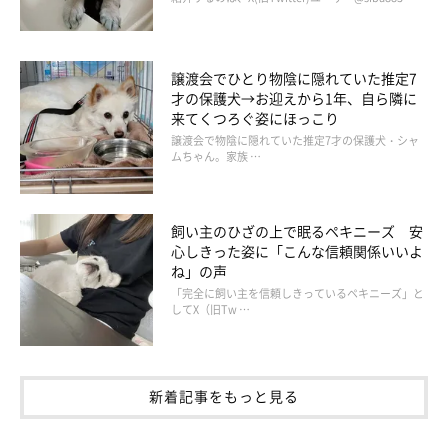
譲渡会でひとり物陰に隠れていた推定7
才の保護犬→お迎えから1年、自ら隣に
来てくつろぐ姿にほっこり
譲渡会で物陰に隠れていた推定7才の保護犬・シャ
ムちゃん。家族 …
飼い主のひざの上で眠るペキニーズ 安
心しきった姿に「こんな信頼関係いいよ
ね」の声
「完全に飼い主を信頼しきっているペキニーズ」と
してX（旧Tw …
新着記事をもっと見る