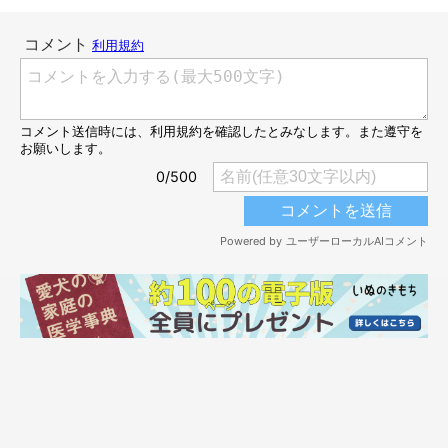
@ringorogram
ササッ……ピクピク！