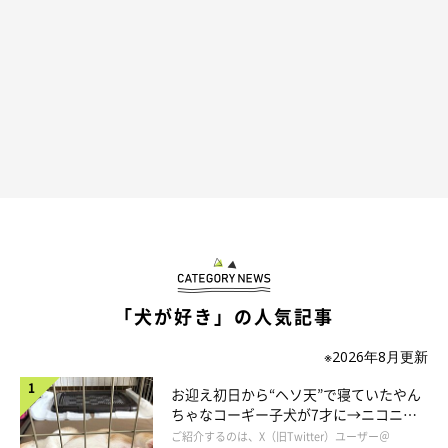
寝ながら、まるで走っているかのように足が動いちゃうんです(ﾟ
∀ﾟ) きっとりんご郎ちゃんは、無意識なはず♡
「犬が好き」の人気記事
※2026年8月更新
お迎え初日から“ヘソ天”で寝ていたやん
ちゃなコーギー子犬が7才に→ニコニ
コ“コーギースマイル”が魅力のコに成
ご紹介するのは、X（旧Twitter）ユーザー＠