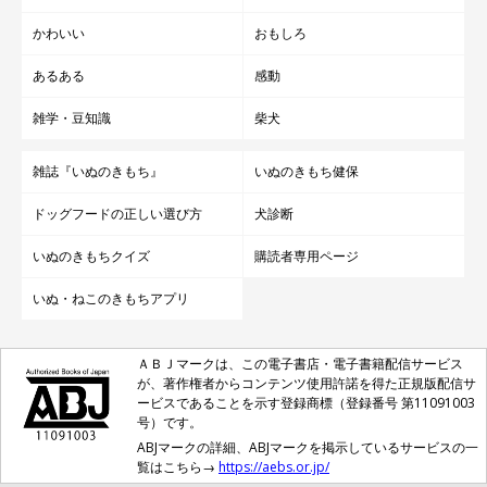
かわいい
おもしろ
あるある
感動
雑学・豆知識
柴犬
雑誌『いぬのきもち』
いぬのきもち健保
ドッグフードの正しい選び方
犬診断
いぬのきもちクイズ
購読者専用ページ
いぬ・ねこのきもちアプリ
ＡＢＪマークは、この電子書店・電子書籍配信サービス
が、著作権者からコンテンツ使用許諾を得た正規版配信サ
ービスであることを示す登録商標（登録番号 第11091003
号）です。
ABJマークの詳細、ABJマークを掲示しているサービスの一
覧はこちら→
https://aebs.or.jp/