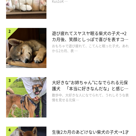
長！
Kus1oK …
「うーん、もう飽きたんだけどワン……・ω・」
遊び疲れてスヤスヤ眠る柴犬の子犬→2
カ月後、笑顔としっぽで喜びを表すコに
成長！
おもちゃで遊び疲れて、こてんと眠った子犬。あれ
から2カ月、表 …
大好きな“お姉ちゃん”になでられる元保
護犬 「本当に好きなんだな」と感じる
表情にほっこり
散歩中、大好きな人になでられて、うれしそうな表
情を見せる元保 …
生後2カ月のあどけない柴犬の子犬→1才
ボールで遊ぼうとする飼い主さんを見て見ぬふりをするてつ君で