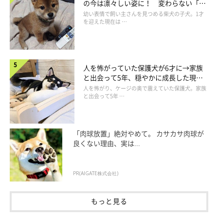
の今は凛々しい姿に！ 変わらない「く
した（笑）
りくりおめめ」にもほっこり
幼い表情で飼い主さんを見つめる柴犬の子犬。1才
を迎えた現在は …
参照／YouTube（日頃やらないボール遊びにある日突然目覚める
人を怖がっていた保護犬が6才に→家族
柴犬 One day shibe suddenly wants to play with the ball.Shibe
と出会って5年、穏やかに成長した現在
is moody.）
の姿にグッとくる
人を怖がり、ケージの奥で震えていた保護犬。家族
https://www.youtube.com/watch?v=GiykHdEok9U
と出会って5年 …
文／二宮ねこむ
「肉球放置」絶対やめて。 カサカサ肉球が
良くない理由、実は...
PR(AIGATE株式会社)
もっと見る