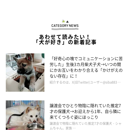
あわせて読みたい！
「犬が好き」の新着記事
「好奇心の塊でコミュニケーションに苦
労した」生後3カ月柴犬子犬→いつの間
にかお互いをわかり合える「かけがえの
ない存在」に！
紹介するのは、X(旧Twitter)ユーザー@siba883 …
譲渡会でひとり物陰に隠れていた推定7
才の保護犬→お迎えから1年、自ら隣に
来てくつろぐ姿にほっこり
譲渡会で物陰に隠れていた推定7才の保護犬・シャ
ムちゃん。家族 …