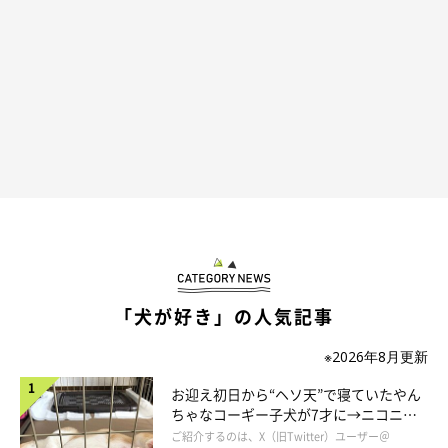
「もう……ええやろ」
飼い主さんがボールを投げても、ただただ転がる様子を眺めるば
かり……。
「犬が好き」の人気記事
※2026年8月更新
お迎え初日から“ヘソ天”で寝ていたやん
ちゃなコーギー子犬が7才に→ニコニ
コ“コーギースマイル”が魅力のコに成
ご紹介するのは、X（旧Twitter）ユーザー＠