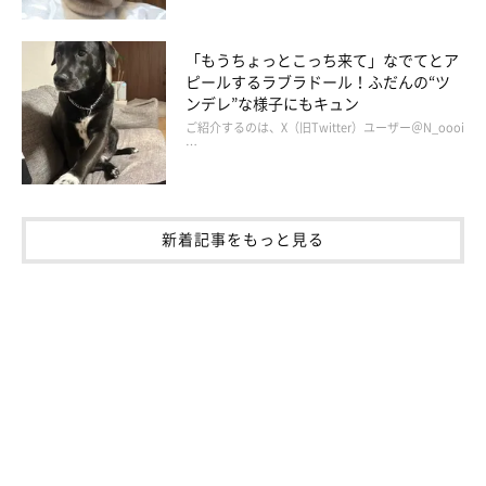
「もうちょっとこっち来て」なでてとア
茶々丸ちゃんがなかなか階段を上れなかった
ピールするラブラドール！ふだんの“ツ
理由は？
ンデレ”な様子にもキュン
ご紹介するのは、X（旧Twitter）ユーザー＠N_oooi
…
茶々丸ちゃんは、階段の上り下りができないわけではないようで
す。
新着記事をもっと見る
飼い主さん：
「茶々は、ふだんは階段の上り下りを簡単にしています。
ただ、
おもちゃをくわえていると、バランスが悪くなるんでしょ
うか？
いつもこんな感じになってしまいます」
最終的に、どうやって階段を上るかというと……
飼い主さん：