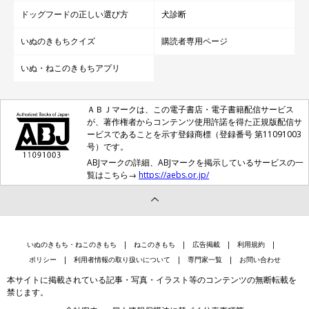
ドッグフードの正しい選び方
犬診断
いぬのきもちクイズ
購読者専用ページ
いぬ・ねこのきもちアプリ
ＡＢＪマークは、この電子書店・電子書籍配信サービス
が、著作権者からコンテンツ使用許諾を得た正規版配信サ
ービスであることを示す登録商標（登録番号 第11091003
号）です。
ABJマークの詳細、ABJマークを掲示しているサービスの一
覧はこちら→
https://aebs.or.jp/
いぬのきもち・ねこのきもち
ねこのきもち
広告掲載
利用規約
ポリシー
利用者情報の取り扱いについて
専門家一覧
お問い合わせ
本サイトに掲載されている記事・写真・イラスト等のコンテンツの無断転載を
禁じます。