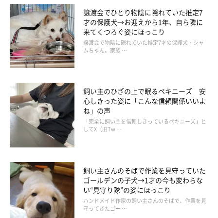
飼い主さん：
譲渡会でひとり物陰に隠れていた推定7
才の保護犬→お迎えから1年、自ら隣に
「ちなみに、大好きなお豆腐を食べたあとも、こんなふうにおも
来てくつろぐ姿にほっこり
ちゃをくわえて階段を上ろうとします。そのときは、パパはいな
譲渡会で物陰に隠れていた推定7才の保護犬・シャ
いんですけどね（笑）」
ムちゃん。家族 …
飼い主のひざの上で眠るペキニーズ 安
心しきった姿に「こんな信頼関係いいよ
ね」の声
「完全に飼い主を信頼しきっているペキニーズ」と
してX（旧Tw …
飼い主さんのそばで作業を見守っていた
ゴールデンの子犬→1才の今も変わらな
い“見守り隊”の姿にほっこり
ハンドメイド作家の飼い主さんのそばで、作業を見
守ってきたゴー …