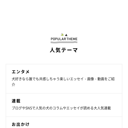
「こうなったら、毎回
「がんばれ！茶々！」
と心のなかでエール
を送ります。そして、上の段でバランスを崩すと大変なので、上
りきるまで茶々に付き添っていきます。なにせ10才なので……」
飼い主さんに応援されながら、自力で上の階へ上っているだとい
います。
人気テーマ
エンタメ
犬好きなら誰でも共感しちゃう楽しいエッセイ・画像・動画をご紹
介
連載
ブログやSNSで人気の犬のコラムやエッセイが読める大人気連載
お出かけ