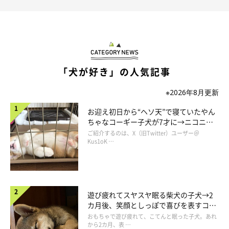
この投稿をInstagramで見る
「犬が好き」の人気記事
※2026年8月更新
お迎え初日から“ヘソ天”で寝ていたやん
ちゃなコーギー子犬が7才に→ニコニ
コ“コーギースマイル”が魅力のコに成
ご紹介するのは、X（旧Twitter）ユーザー＠
長！
Kus1oK …
tyatyamaru & nonoka😆(@tyatyamarukazoku)がシェアした投稿
遊び疲れてスヤスヤ眠る柴犬の子犬→2
カ月後、笑顔としっぽで喜びを表すコに
成長！
おもちゃで遊び疲れて、こてんと眠った子犬。あれ
このとき茶々丸ちゃんのパパは、上の階でリモート会議をしてい
から2カ月、表 …