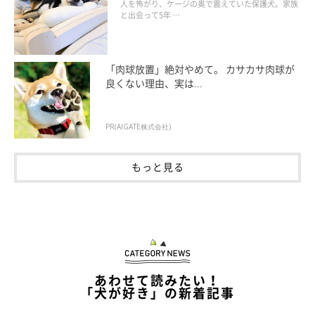
の姿にグッとくる
人を怖がり、ケージの奥で震えていた保護犬。家族
と出会って5年 …
「肉球放置」絶対やめて。 カサカサ肉球が
良くない理由、実は...
PR(AIGATE株式会社)
もっと見る
大好きなパパと茶々丸ちゃん
＠tyatyamarukazoku
パパのことが大好きな茶々丸ちゃん。そばへ行っても、近くで寝
ているだけで何もしないのですが、このときは
「パパがいるので
あわせて読みたい！
上りたい」
という気持ちだったと飼い主さんは推測します。
「犬が好き」の新着記事