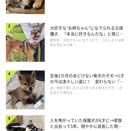
ました。
飼い主さん：
大好きな“お姉ちゃん”になでられる元保
「
おもちゃをくわえて、近くに行きたい衝動に駆られたようで
護犬 「本当に好きなんだな」と感じる
す。
表情にほっこり
散歩中、大好きな人になでられて、うれしそうな表
情を見せる元保 …
茶々はこのおもちゃが大好きです。おもちゃをくわえて階段を上
ろうとするときは、このおもちゃか、イチゴのおもちゃのどちら
かを選んでいます」
生後2カ月のあどけない柴犬の子犬→1才
このあと、茶々丸ちゃんは階段を自力で上ったのだそうです。
の今は凛々しい姿に！ 変わらない「く
りくりおめめ」にもほっこり
幼い表情で飼い主さんを見つめる柴犬の子犬。1才
を迎えた現在は …
人を怖がっていた保護犬が6才に→家族
と出会って5年、穏やかに成長した現在