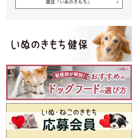
雑誌『いぬのきもち』
とりにくくなるというより、
おもちゃをくわえることによって視
野が遮られる
ことのほうが、階段をうまく上れなくなる理由とし
て考えられると思います。
もし、愛犬が階段を上れずに足踏みしているときは、安心して階
段を上ることができるよう付き添ってあげるといいでしょう」
関連記事:
「大好きなパパのところへ行きたい！」でも階
段を上れないただ足踏みしているだけの犬が可
愛い♡
茶々丸ちゃんは柴の女の子。ある日、上の階に大好きなお父さんを
発見！おもちゃを咥えて階段を上ろうとする様子が可愛くて、応援
したくなるとInstagramで話題になりました。投稿された動画と飼
い主さんのお話を紹介します。
犬が動き回るためには、視覚も重要であることがわかりました。
写真提供・取材協力／
＠tyatyamarukazoku
さん／Instagram
（監修：いぬのきもち獣医師相談室 獣医師・山口みき先生）