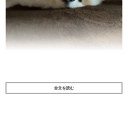
ソファの下でお休みしていたりんくん
@LStnd38qA2pBwap
X(旧Twitter)ユーザー
@LStnd38qA2pBwap
さんの愛犬、りんく
全文を読む
ん（ポメラニアン／撮影当時2才6カ月）が隠れていたのはソファ
の下。朝の散歩を終えたりんくんは、ここで休むことに決めたよ
うです。
飼い主さん：