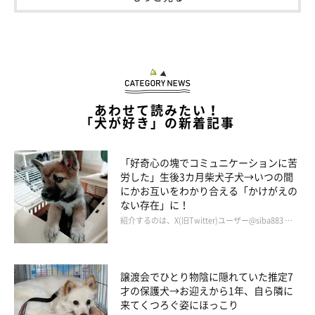
あわせて読みたい！
「犬が好き」の新着記事
「好奇心の塊でコミュニケーションに苦
労した」生後3カ月柴犬子犬→いつの間
にかお互いをわかり合える「かけがえの
ベッドで寝転ぶりんくん
ない存在」に！
@LStnd38qA2pBwap さん提供写真
紹介するのは、X(旧Twitter)ユーザー@siba883 …
かくれんぼがとっても上手なりんくん。じつは甘えん坊でかまっ
てちゃんなのだそう。
譲渡会でひとり物陰に隠れていた推定7
才の保護犬→お迎えから1年、自ら隣に
来てくつろぐ姿にほっこり
飼い主さん：