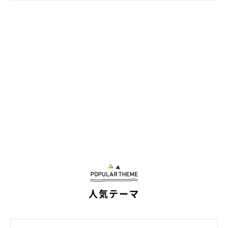
朝の散歩後はここでくつろぐのがルーティン
@LStnd38qA2pBwap
人気テーマ
飼い主さん：