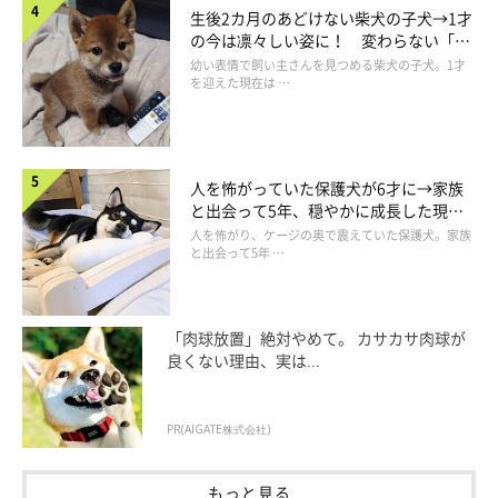
生後2カ月のあどけない柴犬の子犬→1才
の今は凛々しい姿に！ 変わらない「く
りくりおめめ」にもほっこり
幼い表情で飼い主さんを見つめる柴犬の子犬。1才
を迎えた現在は …
人を怖がっていた保護犬が6才に→家族
と出会って5年、穏やかに成長した現在
の姿にグッとくる
人を怖がり、ケージの奥で震えていた保護犬。家族
と出会って5年 …
「肉球放置」絶対やめて。 カサカサ肉球が
良くない理由、実は...
PR(AIGATE株式会社)
もっと見る