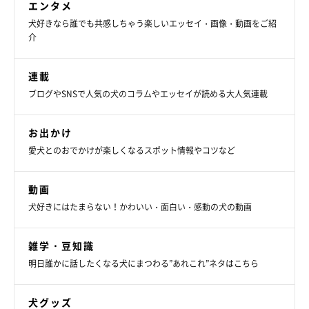
「甘えん坊なので、目が合うだけで仰向けになって『なでて♡』
エンタメ
アピールをしてくるんですよ」
犬好きなら誰でも共感しちゃう楽しいエッセイ・画像・動画をご紹
介
飼い主さんも、りんくんのかまってアピールにはメロメロのよう
連載
です。
ブログやSNSで人気の犬のコラムやエッセイが読める大人気連載
上手にかくれんぼしてしまったりんくん。今日も飼い主さんにか
お出かけ
わいいアピールをしているかもしれませんね。
愛犬とのおでかけが楽しくなるスポット情報やコツなど
写真提供・取材協力／
@LStnd38qA2pBwap
さん／X（旧
動画
Twitter）
犬好きにはたまらない！かわいい・面白い・感動の犬の動画
取材・文／小泉美筆
※この記事は投稿者さまに取材し、了承の上制作したものです。
雑学・豆知識
2024年6月時点の情報であり、現在と異なる場合があります。
明日誰かに話したくなる犬にまつわる”あれこれ”ネタはこちら
犬グッズ