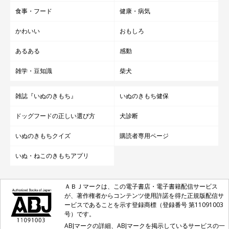
食事・フード
健康・病気
かわいい
おもしろ
あるある
感動
雑学・豆知識
柴犬
雑誌『いぬのきもち』
いぬのきもち健保
ドッグフードの正しい選び方
犬診断
いぬのきもちクイズ
購読者専用ページ
いぬ・ねこのきもちアプリ
ＡＢＪマークは、この電子書店・電子書籍配信サービス
が、著作権者からコンテンツ使用許諾を得た正規版配信サ
ービスであることを示す登録商標（登録番号 第11091003
号）です。
ABJマークの詳細、ABJマークを掲示しているサービスの一