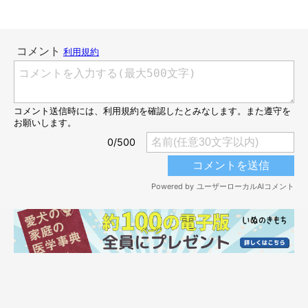
顔をのぞかせるりんくん
@LStnd38qA2pBwap
以前もティッシュを奪い取るなどのいたずらした後、ソファの下
に隠れたことがあったというりんくん。今回は、朝の散歩でたく
さん歩いたため、少し疲れてしまってゆっくりしたかったのかも
しれない、と飼い主さんは分析します。