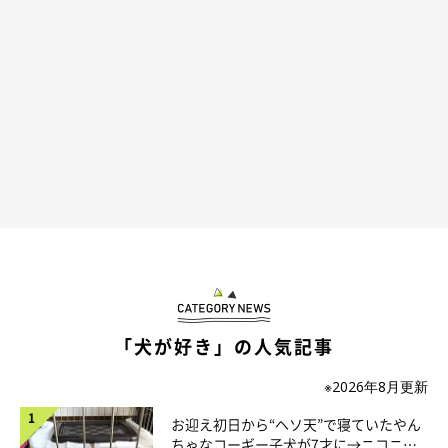
それでもふだんは、ベッドやフローリングで横になるというりん
くん。今回はなぜこんな狭いところで！？ と思ったのだそう。
犬がいないっ💦と探したら
ソファーの下にいました‼︎
#ポメラニアン
#犬のいる暮らし
pic.twitter.com/qoPSGiHEzW
— りん（ポメラニアン） (@LStnd38qA2pBwap)
May 8, 2024
「犬が好き」の人気記事
※2026年8月更新
お迎え初日から“ヘソ天”で寝ていたやん
ちゃなコーギー子犬が7才に→ニコニ