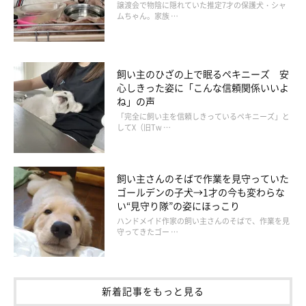
譲渡会で物陰に隠れていた推定7才の保護犬・シャ
ムちゃん。家族 …
「ふだんは家の中を歩いているとすぐに着いてくるんです。とき
には飼い主の足の間から追い抜こうとしてくるので、誤って蹴り
そうになってしまうこともありました（汗）」
飼い主のひざの上で眠るペキニーズ 安
心しきった姿に「こんな信頼関係いいよ
飼い主さんから片時も離れたくないとついてまわる一方で、とき
ね」の声
にはかくれんぼをして姿を消すりんくん。飼い主さんの気を引く
「完全に飼い主を信頼しきっているペキニーズ」と
してX（旧Tw …
のが上手なようですね。
飼い主さんのそばで作業を見守っていた
ゴールデンの子犬→1才の今も変わらな
い“見守り隊”の姿にほっこり
ハンドメイド作家の飼い主さんのそばで、作業を見
守ってきたゴー …
新着記事をもっと見る