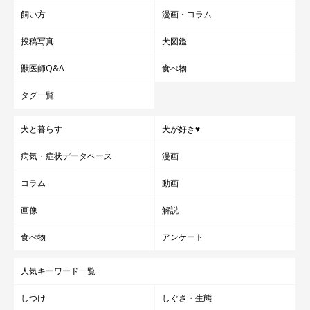
飼い方
漫画・コラム
投稿写真
犬図鑑
獣医師Q&A
食べ物
タグ一覧
犬と暮らす
犬が好き♥
病気・症状データベース
漫画
コラム
動画
画像
解説
食べ物
アンケート
人気キーワード一覧
しつけ
しぐさ・生態