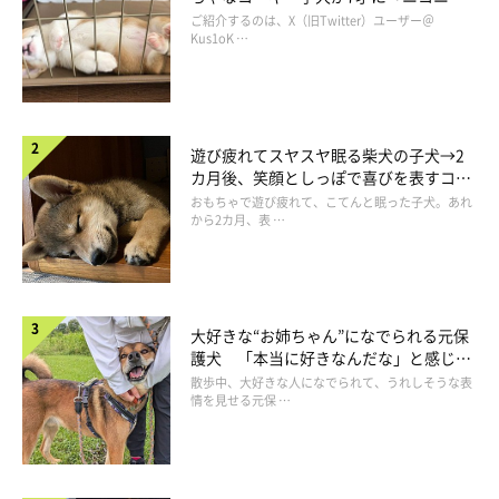
コ“コーギースマイル”が魅力のコに成
ご紹介するのは、X（旧Twitter）ユーザー＠
長！
Kus1oK …
遊び疲れてスヤスヤ眠る柴犬の子犬→2
カ月後、笑顔としっぽで喜びを表すコに
成長！
おもちゃで遊び疲れて、こてんと眠った子犬。あれ
から2カ月、表 …
じつは“かまってちゃん“だというりんくん
大好きな“お姉ちゃん”になでられる元保
護犬 「本当に好きなんだな」と感じる
表情にほっこり
散歩中、大好きな人になでられて、うれしそうな表
情を見せる元保 …