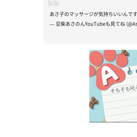
あさ子のマッサージが気持ちいいんで
— 豆柴あさのんYouTubeも見てね (@Asa