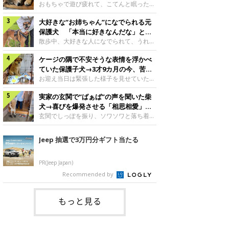
んですが、いったいどんな子犬時代を過ご
に成長！
おもちゃで遊び疲れて、こてんと眠った子
したのでしょうか。今回は、神楽ちゃんの
犬。あれから2カ月、表情や行動にさまざ
成長を飼い主さんと振り返ります！神楽ち
大好きな“お姉ちゃん”になでられる元
まな変化が見られるようになりました。遊
ゃんの成長について聞いた！お迎えから数
び疲れて眠る生後2カ月のなっちゃん遊び
保護犬 「本当に好きなんだな」と感
日後の神楽ちゃん（撮影時生後2カ月）＠
疲れた様子のなっちゃん。@Pkndg_紹介
じる表情にほっこり
散歩中、大好きな人になでられて、うれし
Kus1oKg2vsgdWS2――お迎え当初の神楽
するのは、X（旧Twitter）ユーザー
そうな表情を見せる元保護犬。甘えるよう
ちゃんの様子について教えてください。飼
@Pkndg_さんの愛犬・なっちゃん（取材
ケージの隅で不安そうな表情を浮かべ
な姿に、見ているこちらまでほっこりしま
い主さん： 「お迎え当日から“ヘソ天”で寝
時、生後4カ月／柴犬）。こちらの写真
す。大好きな“お姉ちゃん”に甘える小次郎
ていた保護子犬→3才9カ月の今、苦手
るようなコでし
は、なっちゃんが生後2カ月のころに撮影
くん妹さんになでてもらい、うれしそうな
を克服し頼もしいコに成長！
お迎え当日は緊張した様子を見せていた元
された一枚です。この日、なっちゃんは家
表情を見せる小次郎くん（2026年6月撮
野犬の保護子犬。あれから約3年半、苦手
族と一緒におもちゃで遊んでいました。た
影）。@mika_Jimmy紹介するのは、X（旧
実家の玄関で“ばぁば”の声を聞いた柴
だったことを一つひとつ克服し、家族に寄
くさん遊んで疲れたのか、その後は眠り始
Twitter）ユーザー@mika_Jimmyさんの愛
り添う姿を見せています。お迎え当日、ケ
犬→喜びを爆発させる「相思相愛」な
めたそうです。眠るなっちゃん。
犬・小次郎くん（撮影時5才）。こちら
ージの隅で不安そうにお迎え当日のシルビ
光景にほっこり
玄関でしっぽを振り、ソワソワと落ち着か
@Pkndg_
は、飼い主さんの妹さんと一緒に散歩をし
アちゃん。@nemonemotos今回紹介する
ない様子の柴犬。その先には、大好きな人
たときに撮影したという一枚です。この
のは、X（旧Twitter）ユーザー
との再会が待っていました。玄関でソワソ
Jeep 抽選で3万円分ギフト当たる
日、飼い主さんは実家から自宅へ帰る途
@nemonemotosさんの愛犬・シルビアち
ワする福丸くんソワソワした様子を見せる
中、妹さんと公園で待ち合わせ
ゃん（撮影当時、生後推定2カ月）。飼い
福丸くん。@totomo_fukumaru紹介する
主さんが「#最初に撮った一枚」として投
のは、X（旧Twitter）ユーザー
PR(Jeep Japan)
稿した写真には、ケージの隅で不安そうな
@totomo_fukumaruさんが投稿していた
Recommended by
表情を浮かべるシルビアちゃんの姿が写っ
動画。玄関でしっぽを振っているのは、愛
ていました。こちらは、保護犬だったシル
犬・福丸くん（撮影時11才／柴犬）です。
何やらソワソワしている様子が印象的です
もっと見る
が、それにはほっこりする理由がありまし
た。 玄関で聞こえた、うれしい声ばぁば
に会えて喜ぶ福丸くん。@to