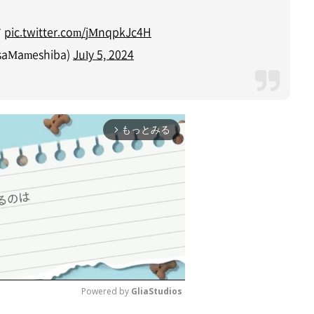
す
pic.twitter.com/jMnqpkJc4H
Mameshiba)
July 5, 2024
もっとみる
arrow_forward_ios
Powered by 
GliaStudios