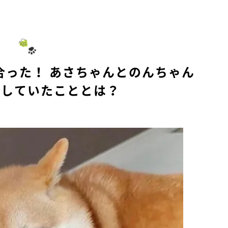
M
u
t
e
合った！ あさちゃんとのんちゃん
でしていたこととは？