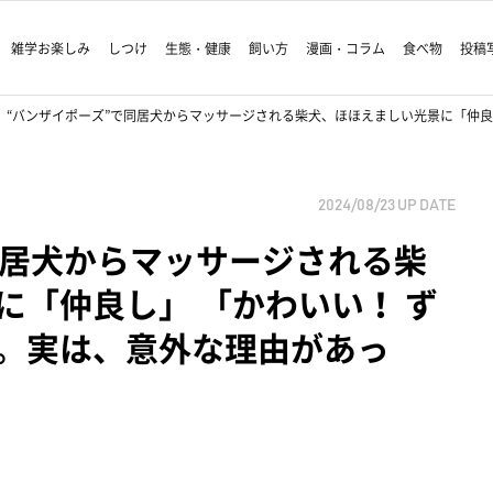
雑学お楽しみ
しつけ
生態・健康
飼い方
漫画・コラム
食べ物
投稿
“バンザイポーズ”で同居犬からマッサージされる柴犬、ほほえましい光景に「仲良
2024/08/23
UP DATE
同居犬からマッサージされる柴
に「仲良し」 「かわいい！ ず
。実は、意外な理由があっ