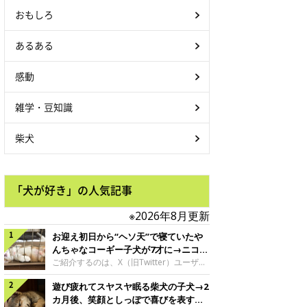
おもしろ
あるある
感動
雑学・豆知識
柴犬
「犬が好き」の人気記事
※2026年8月更新
お迎え初日から“ヘソ天”で寝ていたや
んちゃなコーギー子犬が7才に→ニコニ
コ“コーギースマイル”が魅力のコに成
ご紹介するのは、X（旧Twitter）ユーザー
＠Kus1oKg2vsgdWS2さんの愛犬でウェル
長！
遊び疲れてスヤスヤ眠る柴犬の子犬→2
シュ・コーギー・ペンブロークの神楽ちゃ
ん。今年の8月で7才になるという神楽ちゃ
カ月後、笑顔としっぽで喜びを表すコ