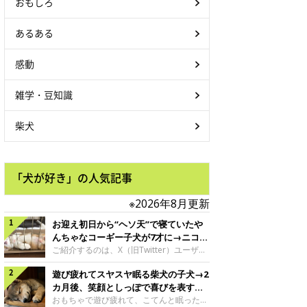
おもしろ
あるある
感動
雑学・豆知識
柴犬
「犬が好き」の人気記事
※2026年8月更新
お迎え初日から“ヘソ天”で寝ていたや
んちゃなコーギー子犬が7才に→ニコニ
コ“コーギースマイル”が魅力のコに成
ご紹介するのは、X（旧Twitter）ユーザー
＠Kus1oKg2vsgdWS2さんの愛犬でウェル
長！
遊び疲れてスヤスヤ眠る柴犬の子犬→2
シュ・コーギー・ペンブロークの神楽ちゃ
ん。今年の8月で7才になるという神楽ちゃ
カ月後、笑顔としっぽで喜びを表すコ
んですが、いったいどんな子犬時代を過ご
に成長！
おもちゃで遊び疲れて、こてんと眠った子