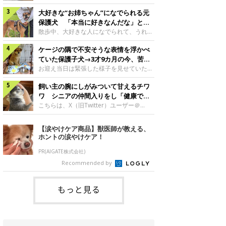
したのでしょうか。今回は、神楽ちゃんの
犬。あれから2カ月、表情や行動にさまざ
成長を飼い主さんと振り返ります！神楽ち
大好きな“お姉ちゃん”になでられる元
まな変化が見られるようになりました。遊
ゃんの成長について聞いた！お迎えから数
び疲れて眠る生後2カ月のなっちゃん遊び
保護犬 「本当に好きなんだな」と感
日後の神楽ちゃん（撮影時生後2カ月）＠
疲れた様子のなっちゃん。@Pkndg_紹介
じる表情にほっこり
散歩中、大好きな人になでられて、うれし
Kus1oKg2vsgdWS2――お迎え当初の神楽
するのは、X（旧Twitter）ユーザー
そうな表情を見せる元保護犬。甘えるよう
ちゃんの様子について教えてください。飼
@Pkndg_さんの愛犬・なっちゃん（取材
ケージの隅で不安そうな表情を浮かべ
な姿に、見ているこちらまでほっこりしま
い主さん： 「お迎え当日から“ヘソ天”で寝
時、生後4カ月／柴犬）。こちらの写真
す。大好きな“お姉ちゃん”に甘える小次郎
ていた保護子犬→3才9カ月の今、苦手
るようなコでし
は、なっちゃんが生後2カ月のころに撮影
くん妹さんになでてもらい、うれしそうな
を克服し頼もしいコに成長！
お迎え当日は緊張した様子を見せていた元
された一枚です。この日、なっちゃんは家
表情を見せる小次郎くん（2026年6月撮
野犬の保護子犬。あれから約3年半、苦手
族と一緒におもちゃで遊んでいました。た
影）。@mika_Jimmy紹介するのは、X（旧
飼い主の腕にしがみついて甘えるチワ
だったことを一つひとつ克服し、家族に寄
くさん遊んで疲れたのか、その後は眠り始
Twitter）ユーザー@mika_Jimmyさんの愛
り添う姿を見せています。お迎え当日、ケ
ワ シニアの仲間入りをし「健康で穏
めたそうです。眠るなっちゃん。
犬・小次郎くん（撮影時5才）。こちら
ージの隅で不安そうにお迎え当日のシルビ
やかな暮らしが続いてほしい」と願う
こちらは、X（旧Twitter）ユーザー＠
@Pkndg_
は、飼い主さんの妹さんと一緒に散歩をし
アちゃん。@nemonemotos今回紹介する
kotubusuke617さんが投稿した写真。写
たときに撮影したという一枚です。この
のは、X（旧Twitter）ユーザー
っているのは、愛犬でチワワのつぶしゃん
【涙やけケア商品】獣医師が教える、
日、飼い主さんは実家から自宅へ帰る途
@nemonemotosさんの愛犬・シルビアち
（本名：こつぶちゃん）です。飼い主さん
ホントの涙やけケア！
中、妹さんと公園で待ち合わせ
ゃん（撮影当時、生後推定2カ月）。飼い
の腕にしがみつくつぶしゃん（撮影時6
主さんが「#最初に撮った一枚」として投
才）＠kotubusuke617撮影当時の状況に
PR(AIGATE株式会社)
稿した写真には、ケージの隅で不安そうな
ついて伺うと、飼い主さんはこう教えてく
Recommended by
表情を浮かべるシルビアちゃんの姿が写っ
れました。飼い主さん： 「ある休日のこ
ていました。こちらは、保護犬だったシル
とです。私がソファに座った途端にひざの
上にのってきたので、そのままなでながら
もっと見る
テレビを見ていたのですが、微動だにしな
いので気になって見てみると、腕にしがみ
つくような形で気持ちよさそうに