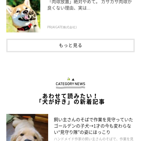
「肉球放置」絶対やめて。 カサカサ肉球が
けしつつもさすがマロたんだなと思います。
良くない理由、実は...
PR(AIGATE株式会社)
もっと見る
あわせて読みたい！
「犬が好き」の新着記事
飼い主さんのそばで作業を見守っていた
ゴールデンの子犬→1才の今も変わらな
い“見守り隊”の姿にほっこり
本当なら、床一面をマットやカーペットで埋め尽くすのが安心な
ハンドメイド作家の飼い主さんのそばで、作業を見