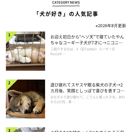
「犬が好き」の人気記事
※2026年8月更新
お迎え初日から“ヘソ天”で寝ていたやん
ちゃなコーギー子犬が7才に→ニコニ
コ“コーギースマイル”が魅力のコに成
ご紹介するのは、X（旧Twitter）ユーザー＠
長！
Kus1oK …
遊び疲れてスヤスヤ眠る柴犬の子犬→2
カ月後、笑顔としっぽで喜びを表すコに
成長！
おもちゃで遊び疲れて、こてんと眠った子犬。あれ
帰宅すると、さっきまでの警戒は心は消え、何事もなかったよう
から2カ月、表 …
にタイルマットの上に座りおやつを待っています。マロたんは柴
犬にしては神経質な部分は少ないかもしれません。大雑把なわた
しが育てたからでしょうか。