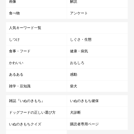
画像
解説
食べ物
アンケート
人気キーワード一覧
しつけ
しぐさ・生態
食事・フード
健康・病気
かわいい
おもしろ
あるある
感動
雑学・豆知識
柴犬
雑誌『いぬのきもち』
いぬのきもち健保
ドッグフードの正しい選び方
犬診断
いぬのきもちクイズ
購読者専用ページ