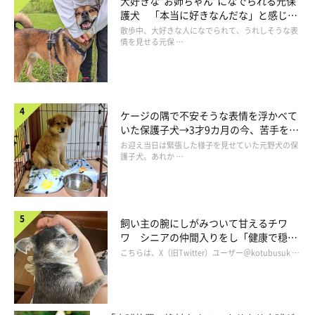
大好きな“お姉ちゃん”になでられる元保
護犬 「本当に好きなんだな」と感じる
表情にほっこり
散歩中、大好きな人になでられて、うれしそうな表
情を見せる元保 …
ケージの隅で不安そうな表情を浮かべて
いた保護子犬→3才9カ月の今、苦手を克
服し頼もしいコに成長！
お迎え当日は緊張した様子を見せていた元野犬の保
護子犬。あれか …
飼い主の腕にしがみついて甘えるチワ
ワ シニアの仲間入りをし「健康で穏や
かな暮らしが続いてほしい」と願う
こちらは、X（旧Twitter）ユーザー＠kotubusuk …
翌朝になると、もうすっかり警戒心ゼロ。まるで「え？10年前か
らこうでしたけど？」と言わんばかりの顔で、当然のようにして
います。マロたんの順応力というか、気まぐれというか、拍子抜