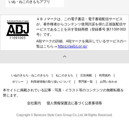
いぬ・ねこのきもちアプリ
ＡＢＪマークは、この電子書店・電子書籍配信サービス
が、著作権者からコンテンツ使用許諾を得た正規版配信サ
ービスであることを示す登録商標（登録番号 第11091003
号）です。
ABJマークの詳細、ABJマークを掲示しているサービスの一
覧はこちら→
https://aebs.or.jp/
いぬのきもち・ねこのきもち
ねこのきもち
広告掲載
利用規約
ポリシー
利用者情報の取り扱いについて
専門家一覧
お問い合わせ
本サイトに掲載されている記事・写真・イラスト等のコンテンツの無断転載を
禁じます。
会社案内
個人情報保護法に基づく公表事項等
Copyright © Benesse Style Care Group Co.,Ltd. All Rights Reserved.