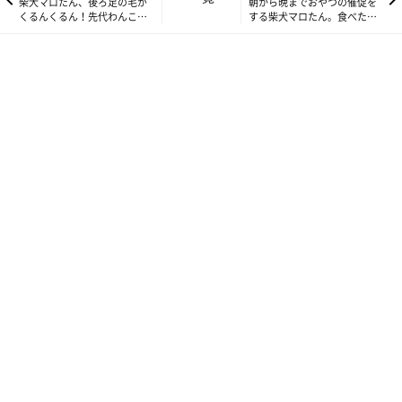
柴犬マロたん、後ろ足の毛が
朝から晩までおやつの催促を
くるんくるん！先代わんこた
する柴犬マロたん。食べたこ
ちに守られていると感じた幸
とを忘れてしまう？爆笑の診
せな夢のお話
断結果とは！
マロたんは、新しいベッドやラグにもまったく警戒せず、すぐに
使い始める新しもの好き。だから今回のタイルマットもきっと大
丈夫だろうと思っていました。ところが、なんだか気に入らない
様子で、すごく悲しい表情になってしまいました。