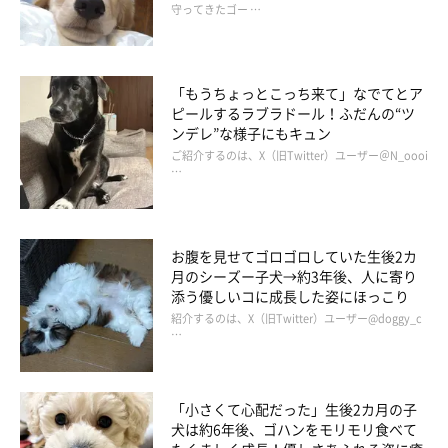
のかもしれません。でも、マロたんは、日向ぼっこでホットドッ
守ってきたゴー …
グになりすぎたとき、ひんやりしたフローリングに寝そべるのが
大好き。そんな姿を思うと、やっぱりフローリングの部分も残し
ておくことにしました。
「もうちょっとこっち来て」なでてとア
ピールするラブラドール！ふだんの“ツ
ンデレ”な様子にもキュン
ご紹介するのは、X（旧Twitter）ユーザー＠N_oooi
…
お腹を見せてゴロゴロしていた生後2カ
月のシーズー子犬→約3年後、人に寄り
添う優しいコに成長した姿にほっこり
紹介するのは、X（旧Twitter）ユーザー@doggy_c
…
「小さくて心配だった」生後2カ月の子
犬は約6年後、ゴハンをモリモリ食べて