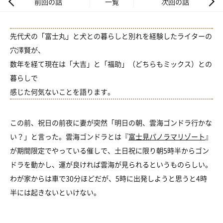
前回の話
一覧
次回の話
先代犬の「富士丸」と犬との暮らしと別れを経験したライターの
穴澤賢が、
数年を経て現在は「大吉」と「福助」（どちらもミックス）との
暮らしで
感じた何気ないことを語ります。
この前、祝日の前夜に妻が突然「明日の朝、雲海ゴンドラ行かな
い？」と言った。雲海ゴンドラとは『
富士見パノラマリゾート
』
が期間限定でやっている催しで、土日祝に限り朝5時半からゴン
ドラを動かし、運が良ければ雲海が見られるというものらしい。
わが家からは車で30分ほどだが、5時に出発しようと思うと4時
半には起きないといけない。