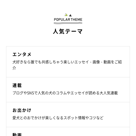
人気テーマ
エンタメ
犬好きなら誰でも共感しちゃう楽しいエッセイ・画像・動画をご紹
介
連載
ブログやSNSで人気の犬のコラムやエッセイが読める大人気連載
富士見パノラマリゾートに朝5時半に着こうと思うと、夜出発し
お出かけ
ないといけないケースが多いと思うけど、寝不足で運転するのは
愛犬とのおでかけが楽しくなるスポット情報やコツなど
危険だし、犬もゆっくり眠れないので、前日に八ヶ岳に来ておい
て早起きしたほうがいいと思う。5時半着がマストではないが、8
動画