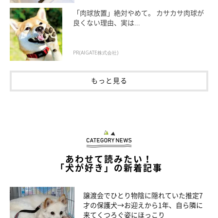
「肉球放置」絶対やめて。 カサカサ肉球が
良くない理由、実は...
PR(AIGATE株式会社)
もっと見る
あわせて読みたい！
想像以上の楽しい経験
「犬が好き」の新着記事
譲渡会でひとり物陰に隠れていた推定7
才の保護犬→お迎えから1年、自ら隣に
来てくつろぐ姿にほっこり