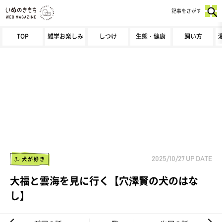
記事をさがす
TOP
雑学お楽しみ
しつけ
生態・健康
飼い方
犬が好き
2025/10/27
UP DATE
大福と雲海を見に行く【穴澤賢の犬のはな
し】