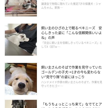
譲渡会で物陰に隠れていた推定7才の保護犬・シャ
ムちゃん。家族 …
飼い主のひざの上で眠るペキニーズ 安
心しきった姿に「こんな信頼関係いいよ
ね」の声
「完全に飼い主を信頼しきっているペキニーズ」と
してX（旧Tw …
ありがたいことに、ゴンドラ乗り場に併設されているレストラン
飼い主さんのそばで作業を見守っていた
はすでに営業しており、朝食を提供してくれていた。そこで卵か
ゴールデンの子犬→1才の今も変わらな
けご飯と豚汁を注文し、外で景色を眺めながら食べると、ものす
い“見守り隊”の姿にほっこり
ハンドメイド作家の飼い主さんのそばで、作業を見
ごくおいしく感じた。来てよかった、と思った（このときの動画
守ってきたゴー …
は『
インスタ
』にもアップしたので見てみてね）。
「もうちょっとこっち来て」なでてとア