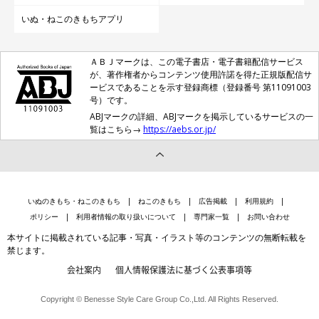
いぬ・ねこのきもちアプリ
ＡＢＪマークは、この電子書店・電子書籍配信サービス
が、著作権者からコンテンツ使用許諾を得た正規版配信サ
ービスであることを示す登録商標（登録番号 第11091003
号）です。
ABJマークの詳細、ABJマークを掲示しているサービスの一
覧はこちら→
https://aebs.or.jp/
いぬのきもち・ねこのきもち
ねこのきもち
広告掲載
利用規約
ポリシー
利用者情報の取り扱いについて
専門家一覧
お問い合わせ
本サイトに掲載されている記事・写真・イラスト等のコンテンツの無断転載を
禁じます。
会社案内
個人情報保護法に基づく公表事項等
Copyright © Benesse Style Care Group Co.,Ltd. All Rights Reserved.