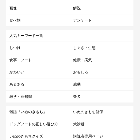
画像
解説
食べ物
アンケート
人気キーワード一覧
しつけ
しぐさ・生態
食事・フード
健康・病気
かわいい
おもしろ
「犬の笑顔が見たいから」（世界文化社）楽天ブックス
あるある
感動
雑学・豆知識
柴犬
雑誌『いぬのきもち』
いぬのきもち健保
ドッグフードの正しい選び方
犬診断
いぬのきもちクイズ
購読者専用ページ