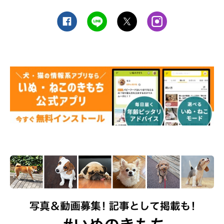
プロフィール
穴澤 賢(あなざわ まさる)
1971年大阪生まれ。2005年、愛犬との日常をつづったブログ
「富士丸な日々」が話題となり、その後エッセイやコラムを執筆
するようになる。著書に『ひとりと一匹』(小学館文庫)、自ら選
曲したコンピレーションアルバムとエッセイをまとめたCDブッ
ク『Another Side Of Music』(ワーナーミュージック・ジャパ
ン)、愛犬の死から一年後の心境を語った『またね、富士丸。』
（世界文化社）、本連載をまとめた『また、犬と暮らして』(世
界文化社)などがある。2015年、長年犬と暮らした経験から