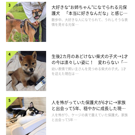
大好きな“お姉ちゃん”になでられる元保
護犬 「本当に好きなんだな」と感じる
表情にほっこり
散歩中、大好きな人になでられて、うれしそうな表
情を見せる元保 …
生後2カ月のあどけない柴犬の子犬→1才
の今は凛々しい姿に！ 変わらない「く
りくりおめめ」にもほっこり
幼い表情で飼い主さんを見つめる柴犬の子犬。1才
を迎えた現在は …
上でゴンドラを降りて、見晴らしのいいところへ行くと、眼下に
見事な雲海が広がっていた。雲海なんて飛行機に乗ったときくら
人を怖がっていた保護犬が6才に→家族
いしか見たことがないが、こうして眼の前に広がっているのを眺
と出会って5年、穏やかに成長した現在
めるのも、それはそれでいいものだなと思った。
の姿にグッとくる
人を怖がり、ケージの奥で震えていた保護犬。家族
と出会って5年 …