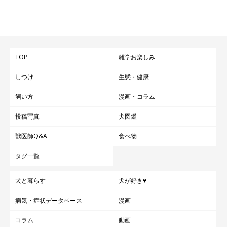
どでただの破壊王へ。ついでにデブになる。運動神経はかなりい
いので、家では「動けるデブ」と呼ばれている。
TOP
雑学お楽しみ
しつけ
生態・健康
飼い方
漫画・コラム
投稿写真
犬図鑑
獣医師Q&A
食べ物
タグ一覧
犬と暮らす
犬が好き♥
病気・症状データベース
漫画
コラム
動画