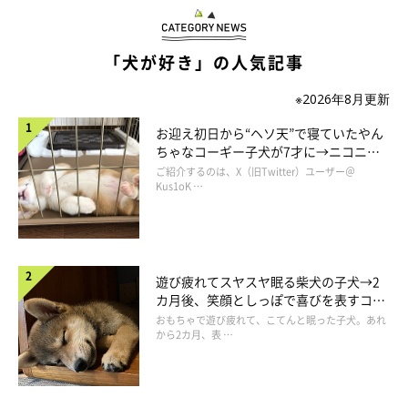
「犬が好き」の人気記事
※2026年8月更新
お迎え初日から“ヘソ天”で寝ていたやん
ちゃなコーギー子犬が7才に→ニコニ
コ“コーギースマイル”が魅力のコに成
ご紹介するのは、X（旧Twitter）ユーザー＠
長！
Kus1oK …
入笠山の麓に着くと、一面霧が立ち込めていた。上もこんななら
アウトだなと思ったが、とりあえずゴンドラに乗って登ってい
く。すると次第に霧が薄くなり、遂に脱出した。ゴンドラからで
遊び疲れてスヤスヤ眠る柴犬の子犬→2
カ月後、笑顔としっぽで喜びを表すコに
も雲海が見える。
成長！
おもちゃで遊び疲れて、こてんと眠った子犬。あれ
から2カ月、表 …