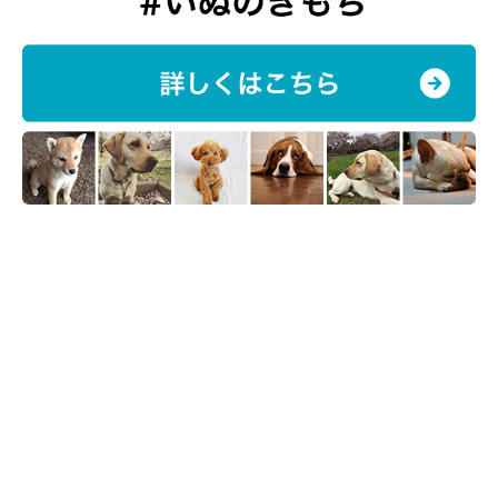
「DeLoreans」
というブランドを立ち上げる。
ブログ「Another Days」
ツイッター
インスタグラム
大吉(2011年8月17日生まれ・オス)
茨城県で放し飼いの白い犬(父)とある家庭の茶色い犬(母)の間に
生まれる。飼い主募集サイトを経て穴澤家へ。敬語を話す小学生
のように妙に大人びた性格。雷と花火と暴走族が苦手。せっかく
海の近くに引っ越したのに、海も砂浜もそんなに好きではないも
よう。
福助(2014年１月11日生まれ・オス)
千葉県の施設から保護団体を経て穴澤家へ。捕獲されたときのト
ラウマから当初は人間を怖がり逃げまどっていたが、約２カ月ほ