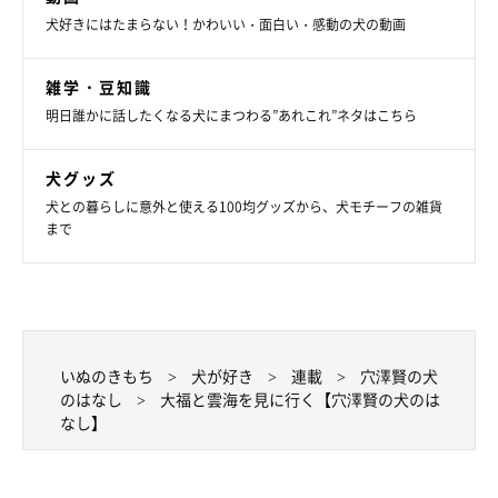
時ころになると雲海は消えることが多いので、早朝にしたほうが
犬好きにはたまらない！かわいい・面白い・感動の犬の動画
いい。
雑学・豆知識
明日誰かに話したくなる犬にまつわる”あれこれ”ネタはこちら
犬グッズ
犬との暮らしに意外と使える100均グッズから、犬モチーフの雑貨
まで
いぬのきもち
犬が好き
連載
穴澤賢の犬
のはなし
大福と雲海を見に行く【穴澤賢の犬のは
なし】