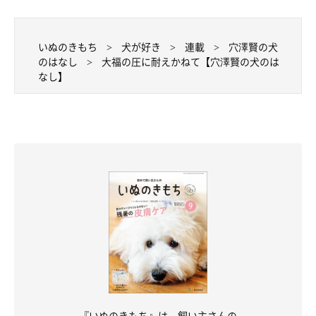
「富士丸な日々」が話題となり、その後エッセイやコラムを執筆
するようになる。著書に『ひとりと一匹』(小学館文庫)、自ら選
曲したコンピレーションアルバムとエッセイをまとめたCDブッ
いぬのきもち
犬が好き
連載
穴澤賢の犬
ク『Another Side Of Music』(ワーナーミュージック・ジャパ
のはなし
大福の圧に耐えかねて【穴澤賢の犬のは
なし】
ン)、愛犬の死から一年後の心境を語った『またね、富士丸。』
（世界文化社）、本連載をまとめた『また、犬と暮らして』(世
界文化社)などがある。2015年、長年犬と暮らした経験から
「DeLoreans」
というブランドを立ち上げる。
ブログ「Another Days」
ツイッター
インスタグラム
大吉(2011年8月17日生まれ・オス)
茨城県で放し飼いの白い犬(父)とある家庭の茶色い犬(母)の間に
生まれる。飼い主募集サイトを経て穴澤家へ。敬語を話す小学生
『いぬのきもち』は、飼い主さんの