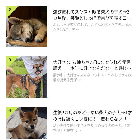
遊び疲れてスヤスヤ眠る柴犬の子犬→2
カ月後、笑顔としっぽで喜びを表すコに
成長！
おもちゃで遊び疲れて、こてんと眠った子犬。あれ
から2カ月、表 …
予想以上に満足だった公園散策
大好きな“お姉ちゃん”になでられる元保
護犬 「本当に好きなんだな」と感じる
表情にほっこり
散歩中、大好きな人になでられて、うれしそうな表
情を見せる元保 …
生後2カ月のあどけない柴犬の子犬→1才
の今は凛々しい姿に！ 変わらない「く
りくりおめめ」にもほっこり
幼い表情で飼い主さんを見つめる柴犬の子犬。1才
を迎えた現在は …