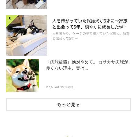
人を怖がっていた保護犬が6才に→家族
というわけで、目的地に到着したが、１日で回れないほど広大な
と出会って5年、穏やかに成長した現在
公園だった。川沿いと林道の散歩道があるだけで、これといった
の姿にグッとくる
人を怖がり、ケージの奥で震えていた保護犬。家族
施設はないが、大福にとってはそれで十分。逆に娯楽施設なんか
と出会って5年 …
より、自然の多いところの方が喜ぶ。
「肉球放置」絶対やめて。 カサカサ肉球が
良くない理由、実は...
PR(AIGATE株式会社)
もっと見る