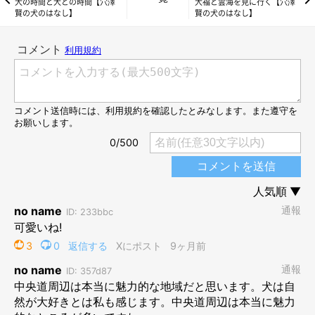
犬の時間と犬との時間【穴澤
大福と雲海を見に行く【穴澤
末登山する予定を立てていた。それで満足するだろうと思ってい
賢の犬のはなし】
賢の犬のはなし】
たのだ。