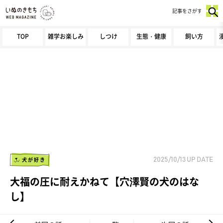
記事をさがす
TOP
雑学お楽しみ
しつけ
生態・健康
飼い方
犬が好き
2025/10/13
UP DATE
大福の圧に耐えかねて【穴澤賢の犬のはな
し】