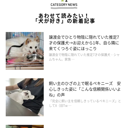
あわせて読みたい！
「犬が好き」の新着記事
初めての場所を散歩するだけで、大福はニコニコだった。曇りだ
ったが、その方が気温が上がらずありがたい。何もないところ
譲渡会でひとり物陰に隠れていた推定7
を、ただ景色を眺めながら歩くだけ。それで大福は大満足らし
才の保護犬→お迎えから1年、自ら隣に
い。
来てくつろぐ姿にほっこり
譲渡会で物陰に隠れていた推定7才の保護犬・シャ
ムちゃん。家族 …
飼い主のひざの上で眠るペキニーズ 安
心しきった姿に「こんな信頼関係いいよ
ね」の声
「完全に飼い主を信頼しきっているペキニーズ」と
してX（旧Tw …