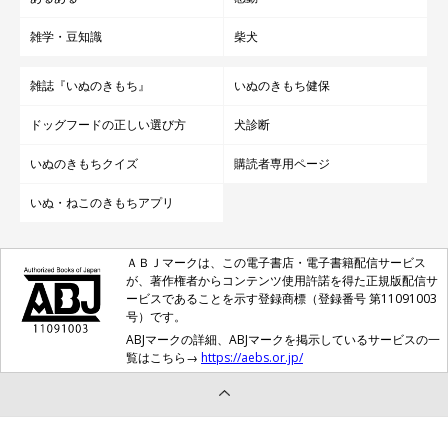
雑学・豆知識
柴犬
雑誌『いぬのきもち』
いぬのきもち健保
ドッグフードの正しい選び方
犬診断
いぬのきもちクイズ
購読者専用ページ
いぬ・ねこのきもちアプリ
ＡＢＪマークは、この電子書店・電子書籍配信サービス
が、著作権者からコンテンツ使用許諾を得た正規版配信サ
ービスであることを示す登録商標（登録番号 第11091003
号）です。
ABJマークの詳細、ABJマークを掲示しているサービスの一
覧はこちら→
https://aebs.or.jp/