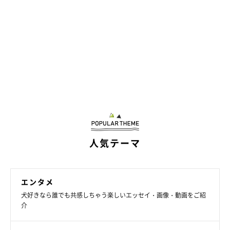
結果的に、彼らの「最近つまんねーオーラ」圧のおかげで、なん
とか時間をつくって、このような呑気な時間を過ごすことができ
る。大福がいないと、何もないところをただ歩くだけなんてこ
と、私は絶対しないタイプの人間だ。
人気テーマ
エンタメ
犬好きなら誰でも共感しちゃう楽しいエッセイ・画像・動画をご紹
介