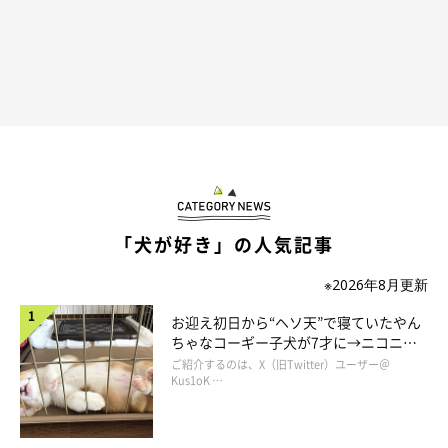
そこで妻と天気図を見ながら相談した。入笠山は午後には雨が止
むらしい。けれど、雨上がりの登山道はどろどろになっている可
能性が高い。却下。蓼科湖方面もアウト。そうして見ていくと、
山梨県は曇りで雨が降らなそうだった。そのあたりに「みだいみ
なみ公園」というのがあるらしい。よし、決まり。
「犬が好き」の人気記事
※2026年8月更新
お迎え初日から“ヘソ天”で寝ていたやん
ちゃなコーギー子犬が7才に→ニコニ
コ“コーギースマイル”が魅力のコに成
ご紹介するのは、X（旧Twitter）ユーザー＠
長！
Kus1oK …