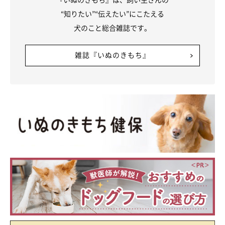
のように妙に大人びた性格。雷と花火と暴走族が苦手。せっかく
“知りたい”“伝えたい”にこたえる
海の近くに引っ越したのに、海も砂浜もそんなに好きではないも
犬のこと総合雑誌です。
よう。
雑誌『いぬのきもち』
福助(2014年１月11日生まれ・オス)
千葉県の施設から保護団体を経て穴澤家へ。捕獲されたときのト
ラウマから当初は人間を怖がり逃げまどっていたが、約２カ月ほ
どでただの破壊王へ。ついでにデブになる。運動神経はかなりい
いので、家では「動けるデブ」と呼ばれている。