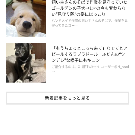
飼い主さんのそばで作業を見守っていた
ゴールデンの子犬→1才の今も変わらな
い“見守り隊”の姿にほっこり
ハンドメイド作家の飼い主さんのそばで、作業を見
守ってきたゴー …
前回
も犬は初めての場所に来ると喜ぶと書いたが、仮に犬が知ら
ないところへひとり（１頭）で行ったとしても、不安だらけなん
「もうちょっとこっち来て」なでてとア
だと思う。でも私ら夫婦と一緒だったら、安心できるし、それが
ピールするラブラドール！ふだんの“ツ
ンデレ”な様子にもキュン
嬉しいんだろう。そう思うとかわいいやつらだなと改めて思う。
ご紹介するのは、X（旧Twitter）ユーザー＠N_oooi
…
新着記事をもっと見る