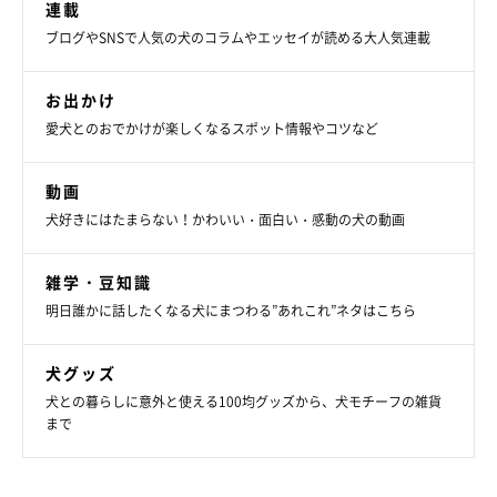
連載
ブログやSNSで人気の犬のコラムやエッセイが読める大人気連載
お出かけ
愛犬とのおでかけが楽しくなるスポット情報やコツなど
１時間ほど歩いて、ちょっと休憩して帰宅した。夕食を食べる私
動画
たちの隣で、大福は満ち足りた顔で寝落ちしていた。ほどよく疲
犬好きにはたまらない！かわいい・面白い・感動の犬の動画
れたのだろう。「最近つまんねーオーラ」解消と同時に、こいつ
らと一緒で良かったと思った。
雑学・豆知識
明日誰かに話したくなる犬にまつわる”あれこれ”ネタはこちら
犬グッズ
犬との暮らしに意外と使える100均グッズから、犬モチーフの雑貨
プロフィール
まで
穴澤 賢(あなざわ まさる)
1971年大阪生まれ。2005年、愛犬との日常をつづったブログ