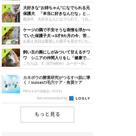
したのでしょうか。今回は、神楽ちゃんの
犬。あれから2カ月、表情や行動にさまざ
成長を飼い主さんと振り返ります！神楽ち
大好きな“お姉ちゃん”になでられる元
まな変化が見られるようになりました。遊
ゃんの成長について聞いた！お迎えから数
び疲れて眠る生後2カ月のなっちゃん遊び
保護犬 「本当に好きなんだな」と感
日後の神楽ちゃん（撮影時生後2カ月）＠
疲れた様子のなっちゃん。@Pkndg_紹介
じる表情にほっこり
散歩中、大好きな人になでられて、うれし
Kus1oKg2vsgdWS2――お迎え当初の神楽
するのは、X（旧Twitter）ユーザー
そうな表情を見せる元保護犬。甘えるよう
ちゃんの様子について教えてください。飼
@Pkndg_さんの愛犬・なっちゃん（取材
ケージの隅で不安そうな表情を浮かべ
な姿に、見ているこちらまでほっこりしま
い主さん： 「お迎え当日から“ヘソ天”で寝
時、生後4カ月／柴犬）。こちらの写真
す。大好きな“お姉ちゃん”に甘える小次郎
ていた保護子犬→3才9カ月の今、苦手
るようなコでし
は、なっちゃんが生後2カ月のころに撮影
くん妹さんになでてもらい、うれしそうな
を克服し頼もしいコに成長！
お迎え当日は緊張した様子を見せていた元
された一枚です。この日、なっちゃんは家
表情を見せる小次郎くん（2026年6月撮
野犬の保護子犬。あれから約3年半、苦手
族と一緒におもちゃで遊んでいました。た
影）。@mika_Jimmy紹介するのは、X（旧
飼い主の腕にしがみついて甘えるチワ
だったことを一つひとつ克服し、家族に寄
くさん遊んで疲れたのか、その後は眠り始
Twitter）ユーザー@mika_Jimmyさんの愛
り添う姿を見せています。お迎え当日、ケ
ワ シニアの仲間入りをし「健康で穏
めたそうです。眠るなっちゃん。
犬・小次郎くん（撮影時5才）。こちら
ージの隅で不安そうにお迎え当日のシルビ
やかな暮らしが続いてほしい」と願う
こちらは、X（旧Twitter）ユーザー＠
@Pkndg_
は、飼い主さんの妹さんと一緒に散歩をし
アちゃん。@nemonemotos今回紹介する
kotubusuke617さんが投稿した写真。写
たときに撮影したという一枚です。この
のは、X（旧Twitter）ユーザー
っているのは、愛犬でチワワのつぶしゃん
カネボウの酵素研究がつるすべ肌に導
日、飼い主さんは実家から自宅へ帰る途
@nemonemotosさんの愛犬・シルビアち
（本名：こつぶちゃん）です。飼い主さん
く！suisaiの毛穴ケア・角質ケア
中、妹さんと公園で待ち合わせ
ゃん（撮影当時、生後推定2カ月）。飼い
の腕にしがみつくつぶしゃん（撮影時6
主さんが「#最初に撮った一枚」として投
才）＠kotubusuke617撮影当時の状況に
PR(カネボウ化粧品｜VOCE)
稿した写真には、ケージの隅で不安そうな
ついて伺うと、飼い主さんはこう教えてく
Recommended by
表情を浮かべるシルビアちゃんの姿が写っ
れました。飼い主さん： 「ある休日のこ
ていました。こちらは、保護犬だったシル
とです。私がソファに座った途端にひざの
上にのってきたので、そのままなでながら
もっと見る
テレビを見ていたのですが、微動だにしな
いので気になって見てみると、腕にしがみ
つくような形で気持ちよさそうに