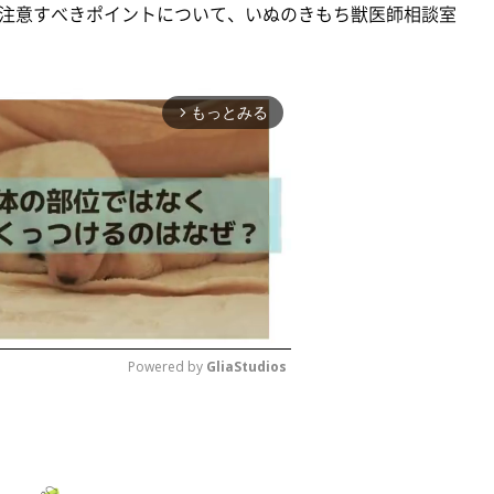
注意すべきポイントについて、いぬのきもち獣医師相談室
もっとみる
arrow_forward_ios
Powered by 
GliaStudios
M
u
t