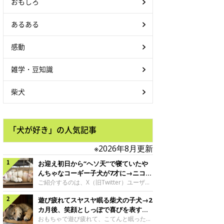
おもしろ
あるある
感動
雑学・豆知識
柴犬
「犬が好き」の人気記事
※2026年8月更新
お迎え初日から“ヘソ天”で寝ていたや
んちゃなコーギー子犬が7才に→ニコニ
コ“コーギースマイル”が魅力のコに成
ご紹介するのは、X（旧Twitter）ユーザー
＠Kus1oKg2vsgdWS2さんの愛犬でウェル
長！
遊び疲れてスヤスヤ眠る柴犬の子犬→2
シュ・コーギー・ペンブロークの神楽ちゃ
ん。今年の8月で7才になるという神楽ちゃ
カ月後、笑顔としっぽで喜びを表すコ
んですが、いったいどんな子犬時代を過ご
に成長！
おもちゃで遊び疲れて、こてんと眠った子